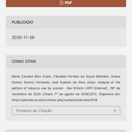
PDF
PUBLICADO
2020-11-29
COMO CITAR
Maria Carolina Silva Costa, Claudete Ferreira de Souza Monteiro, Ariane
Gomes Santos, Fernando José Guedes da Silva Júnior. Analysis of the
pattern of tobacco use by women . Rev Enferm UFPI [Internet]. 29º de
novembro de 2020 [citado 7º de agosto de 2026];9(1). Disponível em:
https://periodicos.ufpi.br/index.php/reufpi/article/view/638
Fomatos de Citação