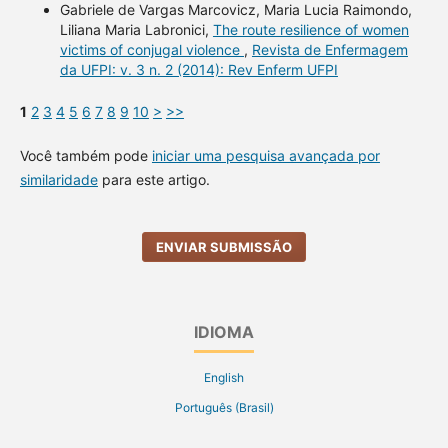
Gabriele de Vargas Marcovicz, Maria Lucia Raimondo,
Liliana Maria Labronici,
The route resilience of women
victims of conjugal violence
,
Revista de Enfermagem
da UFPI: v. 3 n. 2 (2014): Rev Enferm UFPI
1
2
3
4
5
6
7
8
9
10
>
>>
Você também pode
iniciar uma pesquisa avançada por
similaridade
para este artigo.
ENVIAR SUBMISSÃO
IDIOMA
English
Português (Brasil)