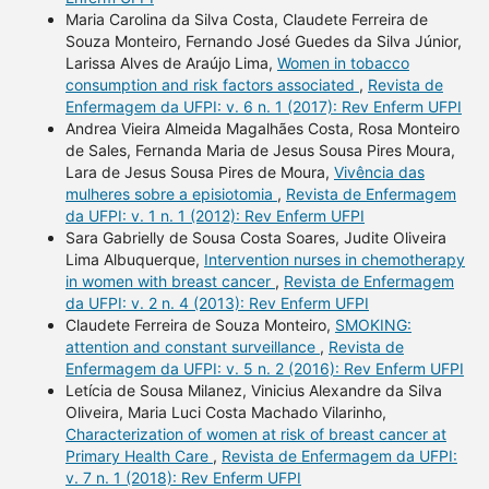
Maria Carolina da Silva Costa, Claudete Ferreira de
Souza Monteiro, Fernando José Guedes da Silva Júnior,
Larissa Alves de Araújo Lima,
Women in tobacco
consumption and risk factors associated
,
Revista de
Enfermagem da UFPI: v. 6 n. 1 (2017): Rev Enferm UFPI
Andrea Vieira Almeida Magalhães Costa, Rosa Monteiro
de Sales, Fernanda Maria de Jesus Sousa Pires Moura,
Lara de Jesus Sousa Pires de Moura,
Vivência das
mulheres sobre a episiotomia
,
Revista de Enfermagem
da UFPI: v. 1 n. 1 (2012): Rev Enferm UFPI
Sara Gabrielly de Sousa Costa Soares, Judite Oliveira
Lima Albuquerque,
Intervention nurses in chemotherapy
in women with breast cancer
,
Revista de Enfermagem
da UFPI: v. 2 n. 4 (2013): Rev Enferm UFPI
Claudete Ferreira de Souza Monteiro,
SMOKING:
attention and constant surveillance
,
Revista de
Enfermagem da UFPI: v. 5 n. 2 (2016): Rev Enferm UFPI
Letícia de Sousa Milanez, Vinicius Alexandre da Silva
Oliveira, Maria Luci Costa Machado Vilarinho,
Characterization of women at risk of breast cancer at
Primary Health Care
,
Revista de Enfermagem da UFPI:
v. 7 n. 1 (2018): Rev Enferm UFPI