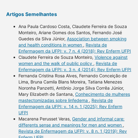
Artigos Semelhantes
Ana Paula Cardoso Costa, Claudete Ferreira de Souza
Monteiro, Ariane Gomes dos Santos, Fernando José
Guedes da Silva Júnior,
Association between smoking
and health conditions in women
,
Revista de
Enfermagem da UFPI: v. 7 n. 4 (2018): Rev Enferm UFPI
Claudete Ferreira de Souza Monteiro,
Violence against
women and the walk of public policy
,
Revista de
Enfermagem da UFPI: v. 3 n. 4 (2014): Rev Enferm UFPI
Fernanda Cristina Rosa Alves, Fernando Conceição de
Lima, Bruna Camila Blans Moreira, Tatiana Menezes
Noronha Panzetti, Antônio Jorge Silva Corrêa Júnior,
Mary Elizabeth de Santana,
Conhecimento de mulheres
mastectomizadas sobre linfedema
,
Revista de
Enfermagem da UFPI: v. 14 n. 1 (2025): Rev Enferm
UFPI
Macarena Perusset Veras,
Gender and informal care:
differents sense and meanings for men and women
,
Revista de Enfermagem da UFPI: v. 8 n. 1 (2019): Rev
Enferm UFPI