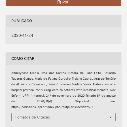
PDF
PUBLICADO
2020-11-24
COMO CITAR
Andellyhose Clébia Lima dos Santos, Natália de Luna Leite, Eduardo
Tavares Gomes, Maria de Fátima Cordeiro Trajano Cabral, Aracele Tenório
de Almeida e Cavalcanti, José Cristovam Martins Vieira. Elaboration of a
hospital protocol for nursing care to patients with intestinal stomata. Rev
Enferm UFPI [Internet]. 24º de novembro de 2020 [citado 8º de agosto
de 2026];8(4). Disponível em:
https://periodicos.ufpi.br/index.php/reufpi/article/view/597
Fomatos de Citação