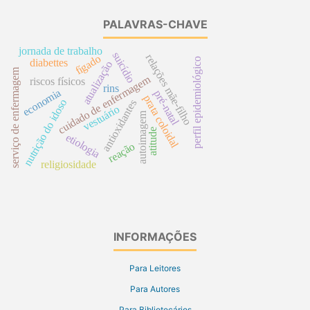
PALAVRAS-CHAVE
jornada de trabalho
suicídio
relações mãe-filho
fígado
perfil epidemiológico
diabettes
atualização
serviço de enfermagem
cuidado de enfermagem
riscos físicos
rins
economia
pré-natal
prata coloidal
nutrição do idoso
antioxidantes
vestuário
autoimagem
atitude
etiologia
reação
religiosidade
INFORMAÇÕES
Para Leitores
Para Autores
Para Bibliotecários