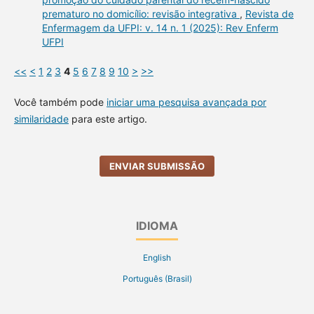
prematuro no domicílio: revisão integrativa
,
Revista de
Enfermagem da UFPI: v. 14 n. 1 (2025): Rev Enferm
UFPI
<<
<
1
2
3
4
5
6
7
8
9
10
>
>>
Você também pode
iniciar uma pesquisa avançada por
similaridade
para este artigo.
ENVIAR SUBMISSÃO
IDIOMA
English
Português (Brasil)