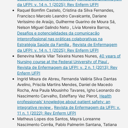
da UFPI: v. 14 n. 1 (2025): Rev Enferm UFPI
Raquel Bomfim Castelo, Cristina da Silva Fernandes,
Francisco Marcelo Leandro Cavalcante, Dariane
Veríssimo de Araújo, Guilherme Guarino de Moura Sá,
Nelson Miguel Galindo Neto , Lívia Moreira Barros,
Desafios e potencialidades da comunicação
interprofissional nas práticas colaborativas na
Estratégia Saúde da Família
,
Revista de Enfermagem
da UFPI: v. 14 n. 1 (2025): Rev Enferm UFPI
Benevina Maria Vilar Teixeira Nunes Nunes,
40 years of
Nursing course at the Federal University of Piauí
,
Revista de Enfermagem da UFPI: v. 2 n. 1 (2013): Rev
Enferm UFPI
Ingrid Moura de Abreu, Fernanda Valéria Silva Dantas
Avelino, Priscila Martins Mendes, Daniel de Macedo
Rocha, Ana Paula Mousinho Tavares, Igho Leonardo do
Nascimento Carvalho, Esteffany Vaz Pierot,
Health
professionals' knowledge about patient safety: an
integrative review
,
Revista de Enfermagem da UFPI: v.
11 n. 1 (2022): Rev Enferm UFPI
Matheus Lopes dos Santos, Mayra Loreanne
Nascimento Corrêa, Pablo Palmerim Santana, Tatiana