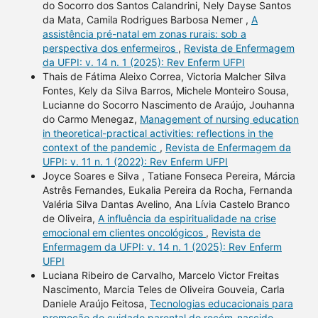
do Socorro dos Santos Calandrini, Nely Dayse Santos
da Mata, Camila Rodrigues Barbosa Nemer ,
A
assistência pré-natal em zonas rurais: sob a
perspectiva dos enfermeiros
,
Revista de Enfermagem
da UFPI: v. 14 n. 1 (2025): Rev Enferm UFPI
Thais de Fátima Aleixo Correa, Victoria Malcher Silva
Fontes, Kely da Silva Barros, Michele Monteiro Sousa,
Lucianne do Socorro Nascimento de Araújo, Jouhanna
do Carmo Menegaz,
Management of nursing education
in theoretical-practical activities: reflections in the
context of the pandemic
,
Revista de Enfermagem da
UFPI: v. 11 n. 1 (2022): Rev Enferm UFPI
Joyce Soares e Silva , Tatiane Fonseca Pereira, Márcia
Astrês Fernandes, Eukalia Pereira da Rocha, Fernanda
Valéria Silva Dantas Avelino, Ana Lívia Castelo Branco
de Oliveira,
A influência da espiritualidade na crise
emocional em clientes oncológicos
,
Revista de
Enfermagem da UFPI: v. 14 n. 1 (2025): Rev Enferm
UFPI
Luciana Ribeiro de Carvalho, Marcelo Victor Freitas
Nascimento, Marcia Teles de Oliveira Gouveia, Carla
Daniele Araújo Feitosa,
Tecnologias educacionais para
promoção do cuidado parental do recém-nascido