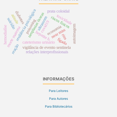
resiliência psicológica
prata coloidal
diabettes
neoplasias ósseas
atitude
toxicidade
riscos físicos
ultrassom
suicídio
poisoning
covid19
autoimagem
economia
hemodialíse
morte materna
near miss
hepatite b
rins
fígado
cateterismo urinário
reação
vigilância de evento sentinela
relações interprofissionais
INFORMAÇÕES
Para Leitores
Para Autores
Para Bibliotecários