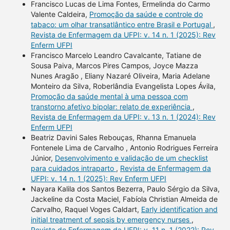
Francisco Lucas de Lima Fontes, Ermelinda do Carmo
Valente Caldeira,
Promoção da saúde e controle do
tabaco: um olhar transatlântico entre Brasil e Portugal
,
Revista de Enfermagem da UFPI: v. 14 n. 1 (2025): Rev
Enferm UFPI
Francisco Marcelo Leandro Cavalcante, Tatiane de
Sousa Paiva, Marcos Pires Campos, Joyce Mazza
Nunes Aragão , Eliany Nazaré Oliveira, Maria Adelane
Monteiro da Silva, Roberlândia Evangelista Lopes Ávila,
Promoção da saúde mental à uma pessoa com
transtorno afetivo bipolar: relato de experiência
,
Revista de Enfermagem da UFPI: v. 13 n. 1 (2024): Rev
Enferm UFPI
Beatriz Davini Sales Rebouças, Rhanna Emanuela
Fontenele Lima de Carvalho , Antonio Rodrigues Ferreira
Júnior,
Desenvolvimento e validação de um checklist
para cuidados intraparto
,
Revista de Enfermagem da
UFPI: v. 14 n. 1 (2025): Rev Enferm UFPI
Nayara Kalila dos Santos Bezerra, Paulo Sérgio da Silva,
Jackeline da Costa Maciel, Fabíola Christian Almeida de
Carvalho, Raquel Voges Caldart,
Early identification and
initial treatment of sepsis by emergency nurses
,
Revista de Enfermagem da UFPI: v. 11 n. 1 (2022): Rev