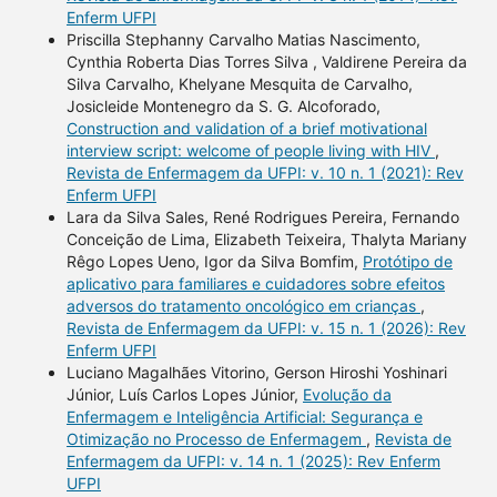
Enferm UFPI
Priscilla Stephanny Carvalho Matias Nascimento,
Cynthia Roberta Dias Torres Silva , Valdirene Pereira da
Silva Carvalho, Khelyane Mesquita de Carvalho,
Josicleide Montenegro da S. G. Alcoforado,
Construction and validation of a brief motivational
interview script: welcome of people living with HIV
,
Revista de Enfermagem da UFPI: v. 10 n. 1 (2021): Rev
Enferm UFPI
Lara da Silva Sales, René Rodrigues Pereira, Fernando
Conceição de Lima, Elizabeth Teixeira, Thalyta Mariany
Rêgo Lopes Ueno, Igor da Silva Bomfim,
Protótipo de
aplicativo para familiares e cuidadores sobre efeitos
adversos do tratamento oncológico em crianças
,
Revista de Enfermagem da UFPI: v. 15 n. 1 (2026): Rev
Enferm UFPI
Luciano Magalhães Vitorino, Gerson Hiroshi Yoshinari
Júnior, Luís Carlos Lopes Júnior,
Evolução da
Enfermagem e Inteligência Artificial: Segurança e
Otimização no Processo de Enfermagem
,
Revista de
Enfermagem da UFPI: v. 14 n. 1 (2025): Rev Enferm
UFPI