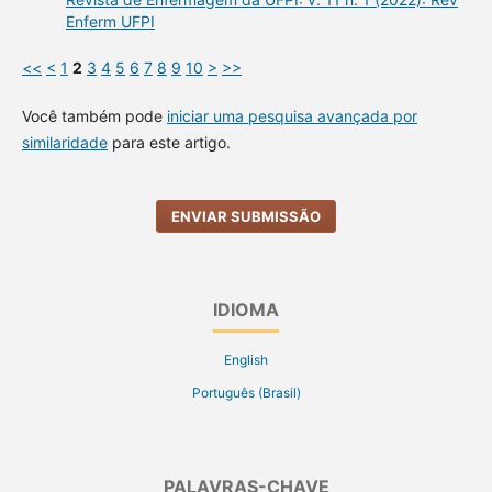
Enferm UFPI
<<
<
1
2
3
4
5
6
7
8
9
10
>
>>
Você também pode
iniciar uma pesquisa avançada por
similaridade
para este artigo.
ENVIAR SUBMISSÃO
IDIOMA
English
Português (Brasil)
PALAVRAS-CHAVE