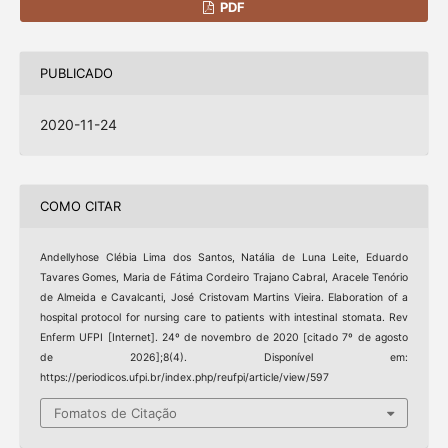
PDF
PUBLICADO
2020-11-24
COMO CITAR
Andellyhose Clébia Lima dos Santos, Natália de Luna Leite, Eduardo
Tavares Gomes, Maria de Fátima Cordeiro Trajano Cabral, Aracele Tenório
de Almeida e Cavalcanti, José Cristovam Martins Vieira. Elaboration of a
hospital protocol for nursing care to patients with intestinal stomata. Rev
Enferm UFPI [Internet]. 24º de novembro de 2020 [citado 7º de agosto
de 2026];8(4). Disponível em:
https://periodicos.ufpi.br/index.php/reufpi/article/view/597
Fomatos de Citação