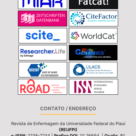
CONTATO / ENDEREÇO
Revista de Enfermagem da Universidade Federal do Piauí
(REUFPI)
e-ISSN
: 2238-7234 |
Prefixo DOI
: 10.26694. |
Qualis
: B1