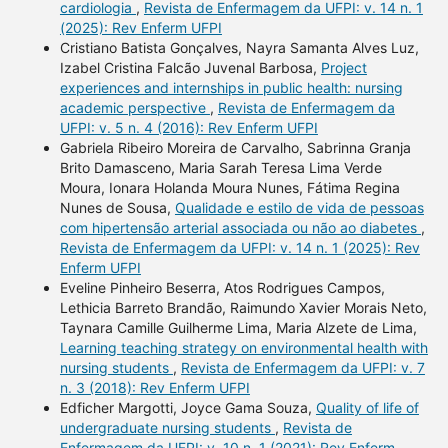
cardiologia
,
Revista de Enfermagem da UFPI: v. 14 n. 1
(2025): Rev Enferm UFPI
Cristiano Batista Gonçalves, Nayra Samanta Alves Luz,
Izabel Cristina Falcão Juvenal Barbosa,
Project
experiences and internships in public health: nursing
academic perspective
,
Revista de Enfermagem da
UFPI: v. 5 n. 4 (2016): Rev Enferm UFPI
Gabriela Ribeiro Moreira de Carvalho, Sabrinna Granja
Brito Damasceno, Maria Sarah Teresa Lima Verde
Moura, Ionara Holanda Moura Nunes, Fátima Regina
Nunes de Sousa,
Qualidade e estilo de vida de pessoas
com hipertensão arterial associada ou não ao diabetes
,
Revista de Enfermagem da UFPI: v. 14 n. 1 (2025): Rev
Enferm UFPI
Eveline Pinheiro Beserra, Atos Rodrigues Campos,
Lethicia Barreto Brandão, Raimundo Xavier Morais Neto,
Taynara Camille Guilherme Lima, Maria Alzete de Lima,
Learning teaching strategy on environmental health with
nursing students
,
Revista de Enfermagem da UFPI: v. 7
n. 3 (2018): Rev Enferm UFPI
Edficher Margotti, Joyce Gama Souza,
Quality of life of
undergraduate nursing students
,
Revista de
Enfermagem da UFPI: v. 10 n. 1 (2021): Rev Enferm