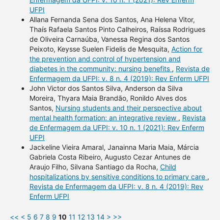
UFPI
Allana Fernanda Sena dos Santos, Ana Helena Vitor,
Thaís Rafaela Santos Pinto Calheiros, Raíssa Rodrigues
de Oliveira Carnaúba, Vanessa Regina dos Santos
Peixoto, Keysse Suelen Fidelis de Mesquita,
Action for
the prevention and control of hypertension and
diabetes in the community: nursing benefits
,
Revista de
Enfermagem da UFPI: v. 8 n. 4 (2019): Rev Enferm UFPI
John Victor dos Santos Silva, Anderson da Silva
Moreira, Thyara Maia Brandão, Ronildo Alves dos
Santos,
Nursing students and their perspective about
mental health formation: an integrative review
,
Revista
de Enfermagem da UFPI: v. 10 n. 1 (2021): Rev Enferm
UFPI
Jackeline Vieira Amaral, Janainna Maria Maia, Márcia
Gabriela Costa Ribeiro, Augusto Cezar Antunes de
Araujo Filho, Silvana Santiago da Rocha,
Child
hospitalizations by sensitive conditions to primary care
,
Revista de Enfermagem da UFPI: v. 8 n. 4 (2019): Rev
Enferm UFPI
<<
<
5
6
7
8
9
10
11
12
13
14
>
>>