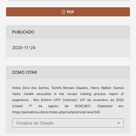
PDF
PUBLICADO
2020-11-24
COMO CITAR
Indira Silva dos Santos, Tamiris Moraes Siqueira, Henry Walber Dantas
Vieira. Health education in the nurses’ training process: report of
experience . Rev Enferm UFPI [Internet]. 24º de novembro de 2020
[citado 7º de agosto de 2026];8(1). Disponível em:
https://periodicos.ufpi.br/index.php/reufpi/article/view/545
Fomatos de Citação