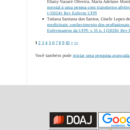
Eliany Nazaré Oliveira, Maria Adelane Monte
mental à uma pessoa com transtorno afetivo
1 (2024): Rev Enferm UFPI
Tatiana Santana dos Santos, Gisele Lopes de 
medicinais: conhecimento dos profissionais
Enfermagem da UFPI: v. 15 n. 1 (2026): Rev
1
2
3
4
5
6
7
8
9
10
>
>>
Você também pode
iniciar uma pesquisa avançada