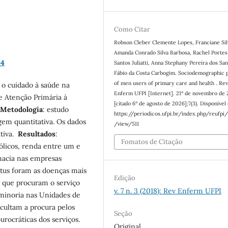
Como Citar
Robson Cleber Clemente Lopes, Franciane Silv
Amanda Conrado Silva Barbosa, Rachel Portes
34
Santos Juliatti, Anna Stephany Pereira dos San
Fábio da Costa Carbogim. Sociodemographic p
of men users of primary care and health . Re
e o cuidado à saúde na
Enferm UFPI [Internet]. 21º de novembro de
 Atenção Primária à
[citado 6º de agosto de 2026];7(3). Disponível
Metodologia
: estudo
https://periodicos.ufpi.br/index.php/reufpi/
gem quantitativa. Os dados
/view/511
ativa.
Resultados
:
Fomatos de Citação
licos, renda entre um e
macia nas empresas
litus foram as doenças mais
Edição
m que procuram o serviço
v. 7 n. 3 (2018): Rev Enferm UFPI
minoria nas Unidades de
icultam a procura pelos
Seção
urocráticas dos serviços.
Original