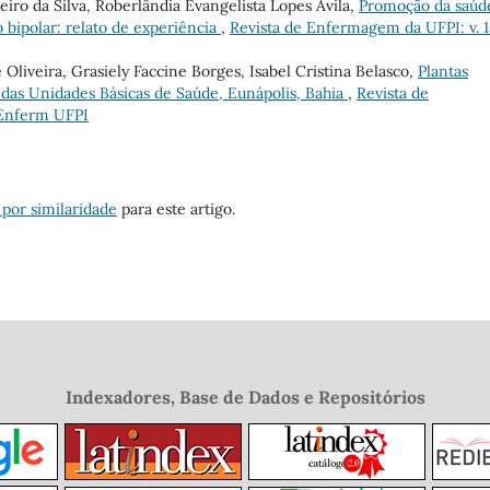
iro da Silva, Roberlândia Evangelista Lopes Ávila,
Promoção da saúd
 bipolar: relato de experiência
,
Revista de Enfermagem da UFPI: v. 1
Oliveira, Grasiely Faccine Borges, Isabel Cristina Belasco,
Plantas
 das Unidades Básicas de Saúde, Eunápolis, Bahia
,
Revista de
 Enferm UFPI
 por similaridade
para este artigo.
Indexadores, Base de Dados e Repositórios