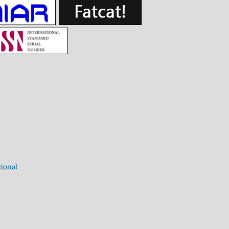
ional