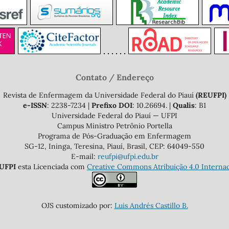
Contato / Endereço
Revista de Enfermagem da Universidade Federal do Piauí
(REUFPI)
e-ISSN
: 2238-7234 |
Prefixo DOI
: 10.26694. |
Qualis
: B1
Universidade Federal do Piauí — UFPI
Campus Ministro Petrônio Portella
Programa de Pós-Graduação em Enfermagem
SG-12, Ininga, Teresina, Piauí, Brasil, CEP: 64049-550
E-mail:
reufpi@ufpi.edu.br
UFPI
esta Licenciada com
Creative Commons Atribuição 4.0 Internac
OJS customizado por:
Luis Andrés Castillo B.