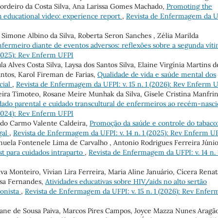
Cordeiro da Costa Silva, Ana Larissa Gomes Machado,
Promoting the
h educational video: experience report
,
Revista de Enfermagem da U
n, Simone Albino da Silva, Roberta Seron Sanches , Zélia Marilda
nfermeiro diante de eventos adversos: reflexões sobre a segunda vít
(2025): Rev Enferm UFPI
la Alves Costa Silva, Laysa dos Santos Silva, Elaine Virgínia Martins d
ntos, Karol Fireman de Farias,
Qualidade de vida e saúde mental dos
cial
,
Revista de Enfermagem da UFPI: v. 15 n. 1 (2026): Rev Enferm 
ira Timoteo, Rosane Meire Munhak da Silva, Gisele Cristina Manfrini
uidado parental e cuidado transcultural de enfermeiros ao recém-nasc
(2024): Rev Enferm UFPI
 do Carmo Valente Caldeira,
Promoção da saúde e controle do tabaco
gal
,
Revista de Enfermagem da UFPI: v. 14 n. 1 (2025): Rev Enferm U
uela Fontenele Lima de Carvalho , Antonio Rodrigues Ferreira Júnio
t para cuidados intraparto
,
Revista de Enfermagem da UFPI: v. 14 n. 
lva Monteiro, Vivian Lira Ferreira, Maria Aline Januário, Cícera Renat
ousa Fernandes,
Atividades educativas sobre HIV/aids no alto sertão
ionista
,
Revista de Enfermagem da UFPI: v. 15 n. 1 (2026): Rev Enfer
iane de Sousa Paiva, Marcos Pires Campos, Joyce Mazza Nunes Aragão