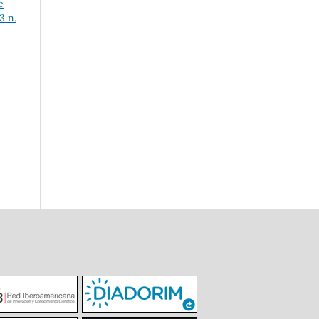
e
3 n.