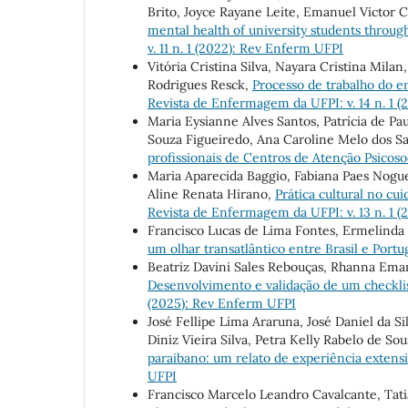
Brito, Joyce Rayane Leite, Emanuel Victor 
mental health of university students throug
v. 11 n. 1 (2022): Rev Enferm UFPI
Vitória Cristina Silva, Nayara Cristina Mila
Rodrigues Resck,
Processo de trabalho do e
Revista de Enfermagem da UFPI: v. 14 n. 1 
Maria Eysianne Alves Santos, Patrícia de Pau
Souza Figueiredo, Ana Caroline Melo dos Sa
profissionais de Centros de Atenção Psicoso
Maria Aparecida Baggio, Fabiana Paes Nogue
Aline Renata Hirano,
Prática cultural no c
Revista de Enfermagem da UFPI: v. 13 n. 1 
Francisco Lucas de Lima Fontes, Ermelinda
um olhar transatlântico entre Brasil e Portu
Beatriz Davini Sales Rebouças, Rhanna Eman
Desenvolvimento e validação de um checklis
(2025): Rev Enferm UFPI
José Fellipe Lima Araruna, José Daniel da Si
Diniz Vieira Silva, Petra Kelly Rabelo de S
paraibano: um relato de experiência extens
UFPI
Francisco Marcelo Leandro Cavalcante, Tat