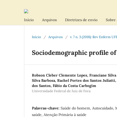
Início
Arquivos
Diretrizes de envio
Sobre 
Início
/
Arquivos
/
v. 7 n. 3 (2018): Rev Enferm UF
Sociodemographic profile of
Robson Cleber Clemente Lopes, Franciane Silva
Silva Barbosa, Rachel Portes dos Santos Juliatt
dos Santos, Fábio da Costa Carbogim
Universidade Federal de Juiz de Fora
Palavras-chave:
Saúde do homem, Autocuidado, Ma
saúde, Atenção Primária à saúde