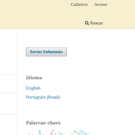
Cadastro
Acesso
Buscar
Enviar Submissão
Idioma
English
Português (Brasil)
Palavras-chave
tabagismo
racismo