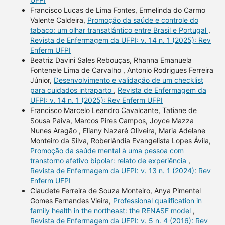
Francisco Lucas de Lima Fontes, Ermelinda do Carmo
Valente Caldeira,
Promoção da saúde e controle do
tabaco: um olhar transatlântico entre Brasil e Portugal
,
Revista de Enfermagem da UFPI: v. 14 n. 1 (2025): Rev
Enferm UFPI
Beatriz Davini Sales Rebouças, Rhanna Emanuela
Fontenele Lima de Carvalho , Antonio Rodrigues Ferreira
Júnior,
Desenvolvimento e validação de um checklist
para cuidados intraparto
,
Revista de Enfermagem da
UFPI: v. 14 n. 1 (2025): Rev Enferm UFPI
Francisco Marcelo Leandro Cavalcante, Tatiane de
Sousa Paiva, Marcos Pires Campos, Joyce Mazza
Nunes Aragão , Eliany Nazaré Oliveira, Maria Adelane
Monteiro da Silva, Roberlândia Evangelista Lopes Ávila,
Promoção da saúde mental à uma pessoa com
transtorno afetivo bipolar: relato de experiência
,
Revista de Enfermagem da UFPI: v. 13 n. 1 (2024): Rev
Enferm UFPI
Claudete Ferreira de Souza Monteiro, Anya Pimentel
Gomes Fernandes Vieira,
Professional qualification in
family health in the northeast: the RENASF model
,
Revista de Enfermagem da UFPI: v. 5 n. 4 (2016): Rev