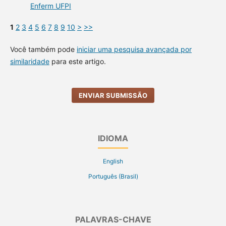
Enferm UFPI
1
2
3
4
5
6
7
8
9
10
>
>>
Você também pode
iniciar uma pesquisa avançada por
similaridade
para este artigo.
ENVIAR SUBMISSÃO
IDIOMA
English
Português (Brasil)
PALAVRAS-CHAVE