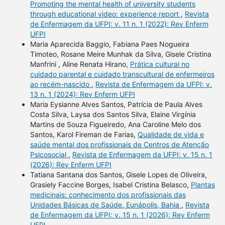
Promoting the mental health of university students
through educational video: experience report
,
Revista
de Enfermagem da UFPI: v. 11 n. 1 (2022): Rev Enferm
UFPI
Maria Aparecida Baggio, Fabiana Paes Nogueira
Timoteo, Rosane Meire Munhak da Silva, Gisele Cristina
Manfrini , Aline Renata Hirano,
Prática cultural no
cuidado parental e cuidado transcultural de enfermeiros
ao recém-nascido
,
Revista de Enfermagem da UFPI: v.
13 n. 1 (2024): Rev Enferm UFPI
Maria Eysianne Alves Santos, Patrícia de Paula Alves
Costa Silva, Laysa dos Santos Silva, Elaine Virgínia
Martins de Souza Figueiredo, Ana Caroline Melo dos
Santos, Karol Fireman de Farias,
Qualidade de vida e
saúde mental dos profissionais de Centros de Atenção
Psicosocial
,
Revista de Enfermagem da UFPI: v. 15 n. 1
(2026): Rev Enferm UFPI
Tatiana Santana dos Santos, Gisele Lopes de Oliveira,
Grasiely Faccine Borges, Isabel Cristina Belasco,
Plantas
medicinais: conhecimento dos profissionais das
Unidades Básicas de Saúde, Eunápolis, Bahia
,
Revista
de Enfermagem da UFPI: v. 15 n. 1 (2026): Rev Enferm
UFPI