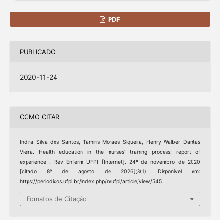
PDF
PUBLICADO
2020-11-24
COMO CITAR
Indira Silva dos Santos, Tamiris Moraes Siqueira, Henry Walber Dantas
Vieira. Health education in the nurses’ training process: report of
experience . Rev Enferm UFPI [Internet]. 24º de novembro de 2020
[citado 8º de agosto de 2026];8(1). Disponível em:
https://periodicos.ufpi.br/index.php/reufpi/article/view/545
Fomatos de Citação