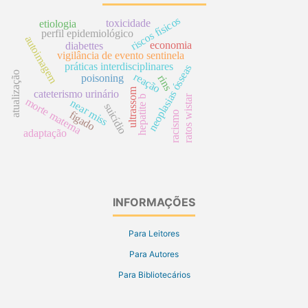
riscos físicos
toxicidade
etiologia
perfil epidemiológico
autoimagem
economia
diabettes
vigilância de evento sentinela
práticas interdisciplinares
neoplasias ósseas
atualização
reação
poisoning
rins
ultrassom
cateterismo urinário
ratos wistar
hepatite b
morte materna
near miss
suicídio
fígado
racismo
adaptação
INFORMAÇÕES
Para Leitores
Para Autores
Para Bibliotecários