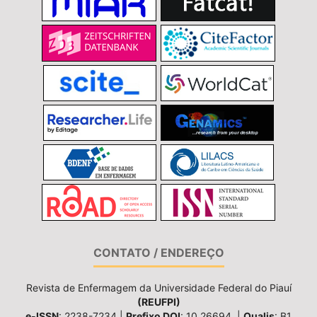
CONTATO / ENDEREÇO
Revista de Enfermagem da Universidade Federal do Piauí
(REUFPI)
e-ISSN
: 2238-7234 |
Prefixo DOI
: 10.26694. |
Qualis
: B1