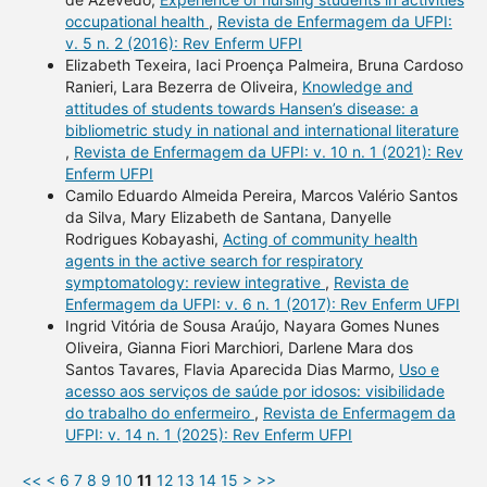
occupational health
,
Revista de Enfermagem da UFPI:
v. 5 n. 2 (2016): Rev Enferm UFPI
Elizabeth Texeira, Iaci Proença Palmeira, Bruna Cardoso
Ranieri, Lara Bezerra de Oliveira,
Knowledge and
attitudes of students towards Hansen’s disease: a
bibliometric study in national and international literature
,
Revista de Enfermagem da UFPI: v. 10 n. 1 (2021): Rev
Enferm UFPI
Camilo Eduardo Almeida Pereira, Marcos Valério Santos
da Silva, Mary Elizabeth de Santana, Danyelle
Rodrigues Kobayashi,
Acting of community health
agents in the active search for respiratory
symptomatology: review integrative
,
Revista de
Enfermagem da UFPI: v. 6 n. 1 (2017): Rev Enferm UFPI
Ingrid Vitória de Sousa Araújo, Nayara Gomes Nunes
Oliveira, Gianna Fiori Marchiori, Darlene Mara dos
Santos Tavares, Flavia Aparecida Dias Marmo,
Uso e
acesso aos serviços de saúde por idosos: visibilidade
do trabalho do enfermeiro
,
Revista de Enfermagem da
UFPI: v. 14 n. 1 (2025): Rev Enferm UFPI
<<
<
6
7
8
9
10
11
12
13
14
15
>
>>