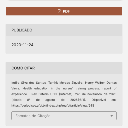
PDF
PUBLICADO
2020-11-24
COMO CITAR
Indira Silva dos Santos, Tamiris Moraes Siqueira, Henry Walber Dantas
Vieira. Health education in the nurses’ training process: report of
experience . Rev Enferm UFPI [Internet]. 24º de novembro de 2020
[citado 8º de agosto de 2026];8(1). Disponível em:
https://periodicos.ufpi.br/index.php/reufpi/article/view/545
Fomatos de Citação