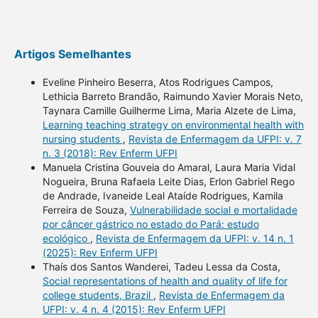
Artigos Semelhantes
Eveline Pinheiro Beserra, Atos Rodrigues Campos,
Lethicia Barreto Brandão, Raimundo Xavier Morais Neto,
Taynara Camille Guilherme Lima, Maria Alzete de Lima,
Learning teaching strategy on environmental health with
nursing students
,
Revista de Enfermagem da UFPI: v. 7
n. 3 (2018): Rev Enferm UFPI
Manuela Cristina Gouveia do Amaral, Laura Maria Vidal
Nogueira, Bruna Rafaela Leite Dias, Erlon Gabriel Rego
de Andrade, Ivaneide Leal Ataíde Rodrigues, Kamila
Ferreira de Souza,
Vulnerabilidade social e mortalidade
por câncer gástrico no estado do Pará: estudo
ecológico
,
Revista de Enfermagem da UFPI: v. 14 n. 1
(2025): Rev Enferm UFPI
Thaís dos Santos Wanderei, Tadeu Lessa da Costa,
Social representations of health and quality of life for
college students, Brazil
,
Revista de Enfermagem da
UFPI: v. 4 n. 4 (2015): Rev Enferm UFPI