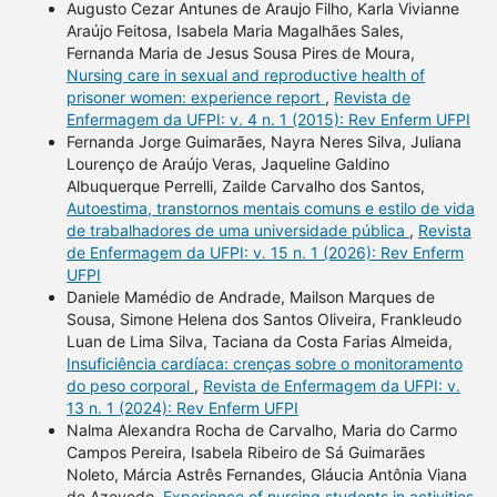
Augusto Cezar Antunes de Araujo Filho, Karla Vivianne
Araújo Feitosa, Isabela Maria Magalhães Sales,
Fernanda Maria de Jesus Sousa Pires de Moura,
Nursing care in sexual and reproductive health of
prisoner women: experience report
,
Revista de
Enfermagem da UFPI: v. 4 n. 1 (2015): Rev Enferm UFPI
Fernanda Jorge Guimarães, Nayra Neres Silva, Juliana
Lourenço de Araújo Veras, Jaqueline Galdino
Albuquerque Perrelli, Zailde Carvalho dos Santos,
Autoestima, transtornos mentais comuns e estilo de vida
de trabalhadores de uma universidade pública
,
Revista
de Enfermagem da UFPI: v. 15 n. 1 (2026): Rev Enferm
UFPI
Daniele Mamédio de Andrade, Mailson Marques de
Sousa, Simone Helena dos Santos Oliveira, Frankleudo
Luan de Lima Silva, Taciana da Costa Farias Almeida,
Insuficiência cardíaca: crenças sobre o monitoramento
do peso corporal
,
Revista de Enfermagem da UFPI: v.
13 n. 1 (2024): Rev Enferm UFPI
Nalma Alexandra Rocha de Carvalho, Maria do Carmo
Campos Pereira, Isabela Ribeiro de Sá Guimarães
Noleto, Márcia Astrês Fernandes, Gláucia Antônia Viana
de Azevedo,
Experience of nursing students in activities