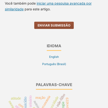
Você também pode
iniciar uma pesquisa avançada por
similaridade
para este artigo.
ENVIAR SUBMISSÃO
IDIOMA
English
Português (Brasil)
PALAVRAS-CHAVE
relações mãe-filho
economia
toxicidade
reação
atitude
suicídio
covid19
rins