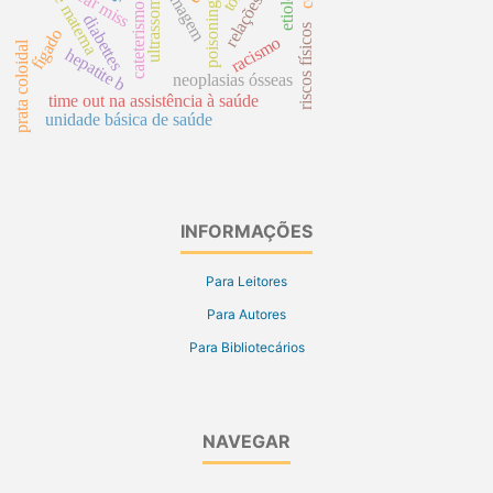
cateterismo urinário
autoimagem
morte materna
etiologia
near miss
ultrassom
poisoning
diabettes
riscos físicos
fígado
racismo
prata coloidal
hepatite b
neoplasias ósseas
time out na assistência à saúde
unidade básica de saúde
INFORMAÇÕES
Para Leitores
Para Autores
Para Bibliotecários
NAVEGAR