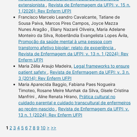
extensionista
,
Revista de Enfermagem da UFPI: v. 15 n.
1 (2026): Rev Enferm UFPI
Francisco Marcelo Leandro Cavalcante, Tatiane de
Sousa Paiva, Marcos Pires Campos, Joyce Mazza
Nunes Aragão , Eliany Nazaré Oliveira, Maria Adelane
Monteiro da Silva, Roberlândia Evangelista Lopes Ávila,
Promoção da saúde mental à uma pessoa com
transtorno afetivo bipolar: relato de experiência
,
Revista de Enfermagem da UFPI: v. 13 n. 1 (2024): Rev
Enferm UFPI
Maria Zélia Araujo Madeira,
Legal frameworks to ensure
patient safety
,
Revista de Enfermagem da UFPI: v. 3 n.
3 (2014): Rev Enferm UFPI
Maria Aparecida Baggio, Fabiana Paes Nogueira
Timoteo, Rosane Meire Munhak da Silva, Gisele Cristina
Manfrini , Aline Renata Hirano,
Prática cultural no
cuidado parental e cuidado transcultural de enfermeiros
ao recém-nascido
,
Revista de Enfermagem da UFPI: v.
13 n. 1 (2024): Rev Enferm UFPI
1
2
3
4
5
6
7
8
9
10
>
>>