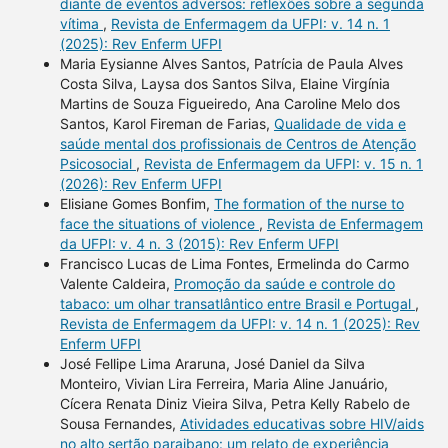
diante de eventos adversos: reflexões sobre a segunda
vítima
,
Revista de Enfermagem da UFPI: v. 14 n. 1
(2025): Rev Enferm UFPI
Maria Eysianne Alves Santos, Patrícia de Paula Alves
Costa Silva, Laysa dos Santos Silva, Elaine Virgínia
Martins de Souza Figueiredo, Ana Caroline Melo dos
Santos, Karol Fireman de Farias,
Qualidade de vida e
saúde mental dos profissionais de Centros de Atenção
Psicosocial
,
Revista de Enfermagem da UFPI: v. 15 n. 1
(2026): Rev Enferm UFPI
Elisiane Gomes Bonfim,
The formation of the nurse to
face the situations of violence
,
Revista de Enfermagem
da UFPI: v. 4 n. 3 (2015): Rev Enferm UFPI
Francisco Lucas de Lima Fontes, Ermelinda do Carmo
Valente Caldeira,
Promoção da saúde e controle do
tabaco: um olhar transatlântico entre Brasil e Portugal
,
Revista de Enfermagem da UFPI: v. 14 n. 1 (2025): Rev
Enferm UFPI
José Fellipe Lima Araruna, José Daniel da Silva
Monteiro, Vivian Lira Ferreira, Maria Aline Januário,
Cícera Renata Diniz Vieira Silva, Petra Kelly Rabelo de
Sousa Fernandes,
Atividades educativas sobre HIV/aids
no alto sertão paraibano: um relato de experiência