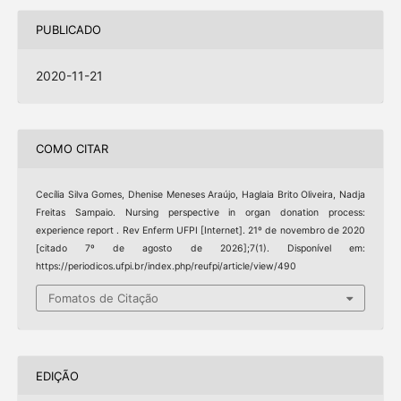
PUBLICADO
2020-11-21
COMO CITAR
Cecília Silva Gomes, Dhenise Meneses Araújo, Haglaia Brito Oliveira, Nadja
Freitas Sampaio. Nursing perspective in organ donation process:
experience report . Rev Enferm UFPI [Internet]. 21º de novembro de 2020
[citado 7º de agosto de 2026];7(1). Disponível em:
https://periodicos.ufpi.br/index.php/reufpi/article/view/490
Fomatos de Citação
EDIÇÃO