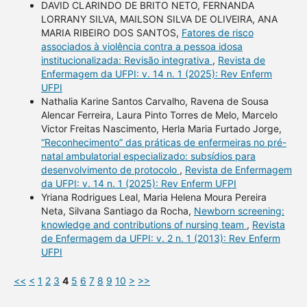
DAVID CLARINDO DE BRITO NETO, FERNANDA
LORRANY SILVA, MAILSON SILVA DE OLIVEIRA, ANA
MARIA RIBEIRO DOS SANTOS,
Fatores de risco
associados à violência contra a pessoa idosa
institucionalizada: Revisão integrativa
,
Revista de
Enfermagem da UFPI: v. 14 n. 1 (2025): Rev Enferm
UFPI
Nathalia Karine Santos Carvalho, Ravena de Sousa
Alencar Ferreira, Laura Pinto Torres de Melo, Marcelo
Victor Freitas Nascimento, Herla Maria Furtado Jorge,
“Reconhecimento” das práticas de enfermeiras no pré-
natal ambulatorial especializado: subsídios para
desenvolvimento de protocolo
,
Revista de Enfermagem
da UFPI: v. 14 n. 1 (2025): Rev Enferm UFPI
Yriana Rodrigues Leal, Maria Helena Moura Pereira
Neta, Silvana Santiago da Rocha,
Newborn screening:
knowledge and contributions of nursing team
,
Revista
de Enfermagem da UFPI: v. 2 n. 1 (2013): Rev Enferm
UFPI
<<
<
1
2
3
4
5
6
7
8
9
10
>
>>