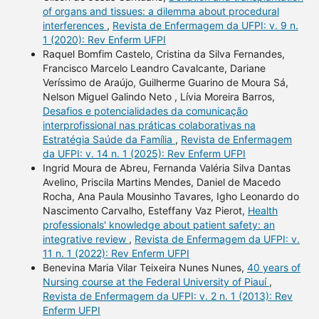
of organs and tissues: a dilemma about procedural
interferences
,
Revista de Enfermagem da UFPI: v. 9 n.
1 (2020): Rev Enferm UFPI
Raquel Bomfim Castelo, Cristina da Silva Fernandes,
Francisco Marcelo Leandro Cavalcante, Dariane
Veríssimo de Araújo, Guilherme Guarino de Moura Sá,
Nelson Miguel Galindo Neto , Lívia Moreira Barros,
Desafios e potencialidades da comunicação
interprofissional nas práticas colaborativas na
Estratégia Saúde da Família
,
Revista de Enfermagem
da UFPI: v. 14 n. 1 (2025): Rev Enferm UFPI
Ingrid Moura de Abreu, Fernanda Valéria Silva Dantas
Avelino, Priscila Martins Mendes, Daniel de Macedo
Rocha, Ana Paula Mousinho Tavares, Igho Leonardo do
Nascimento Carvalho, Esteffany Vaz Pierot,
Health
professionals' knowledge about patient safety: an
integrative review
,
Revista de Enfermagem da UFPI: v.
11 n. 1 (2022): Rev Enferm UFPI
Benevina Maria Vilar Teixeira Nunes Nunes,
40 years of
Nursing course at the Federal University of Piauí
,
Revista de Enfermagem da UFPI: v. 2 n. 1 (2013): Rev
Enferm UFPI