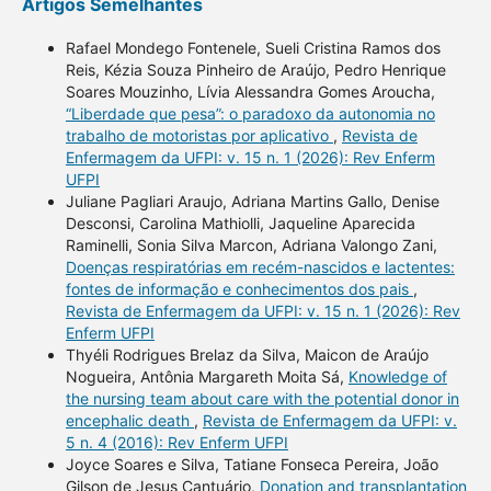
Artigos Semelhantes
Rafael Mondego Fontenele, Sueli Cristina Ramos dos
Reis, Kézia Souza Pinheiro de Araújo, Pedro Henrique
Soares Mouzinho, Lívia Alessandra Gomes Aroucha,
“Liberdade que pesa”: o paradoxo da autonomia no
trabalho de motoristas por aplicativo
,
Revista de
Enfermagem da UFPI: v. 15 n. 1 (2026): Rev Enferm
UFPI
Juliane Pagliari Araujo, Adriana Martins Gallo, Denise
Desconsi, Carolina Mathiolli, Jaqueline Aparecida
Raminelli, Sonia Silva Marcon, Adriana Valongo Zani,
Doenças respiratórias em recém-nascidos e lactentes:
fontes de informação e conhecimentos dos pais
,
Revista de Enfermagem da UFPI: v. 15 n. 1 (2026): Rev
Enferm UFPI
Thyéli Rodrigues Brelaz da Silva, Maicon de Araújo
Nogueira, Antônia Margareth Moita Sá,
Knowledge of
the nursing team about care with the potential donor in
encephalic death
,
Revista de Enfermagem da UFPI: v.
5 n. 4 (2016): Rev Enferm UFPI
Joyce Soares e Silva, Tatiane Fonseca Pereira, João
Gilson de Jesus Cantuário,
Donation and transplantation