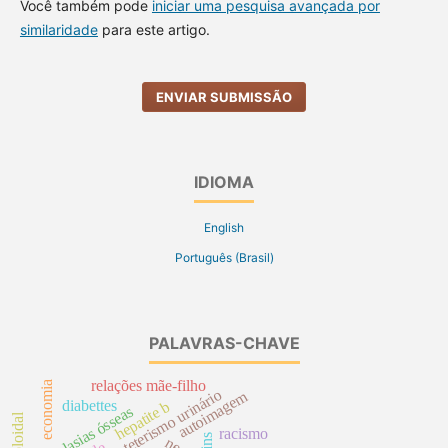
Você também pode
iniciar uma pesquisa avançada por
similaridade
para este artigo.
ENVIAR SUBMISSÃO
IDIOMA
English
Português (Brasil)
PALAVRAS-CHAVE
relações mãe-filho
economia
cateterismo urinário
autoimagem
diabettes
hepatite b
neoplasias ósseas
racismo
rins