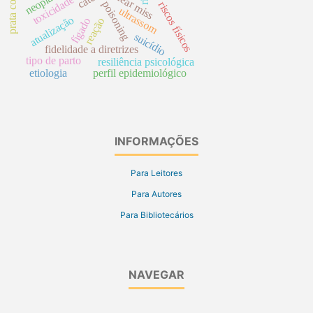
prata coloidal
near miss
toxicidade
poisoning
riscos físicos
ultrassom
atualização
fígado
reação
suicídio
fidelidade a diretrizes
tipo de parto
resiliência psicológica
etiologia
perfil epidemiológico
INFORMAÇÕES
Para Leitores
Para Autores
Para Bibliotecários
NAVEGAR