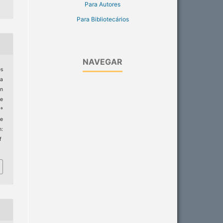
Para Autores
Para Bibliotecários
NAVEGAR
es
ja
in
ce
1º
de
m:
f