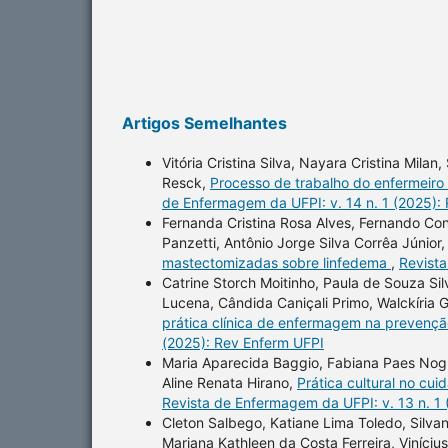
Artigos Semelhantes
Vitória Cristina Silva, Nayara Cristina Mila
Resck,
Processo de trabalho do enfermeiro
de Enfermagem da UFPI: v. 14 n. 1 (2025):
Fernanda Cristina Rosa Alves, Fernando Co
Panzetti, Antônio Jorge Silva Corrêa Júnior
mastectomizadas sobre linfedema
,
Revista
Catrine Storch Moitinho, Paula de Souza Sil
Lucena, Cândida Caniçali Primo, Walckíria G
prática clínica de enfermagem na prevenç
(2025): Rev Enferm UFPI
Maria Aparecida Baggio, Fabiana Paes Nogue
Aline Renata Hirano,
Prática cultural no cu
Revista de Enfermagem da UFPI: v. 13 n. 1
Cleton Salbego, Katiane Lima Toledo, Silvan
Mariana Kathleen da Costa Ferreira, Viníciu