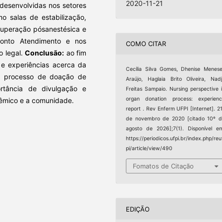
2020-11-21
desenvolvidas nos setores
mo salas de estabilização,
ecuperação pósanestésica e
ronto Atendimento e nos
COMO CITAR
o legal.
Conclusão:
ao fim
s e experiências acerca da
Cecília Silva Gomes, Dhenise Menes
 processo de doação de
Araújo, Haglaia Brito Oliveira, Nad
rtância de divulgação e
Freitas Sampaio. Nursing perspective 
organ donation process: experien
dêmico e a comunidade.
report . Rev Enferm UFPI [Internet]. 2
de novembro de 2020 [citado 10º 
agosto de 2026];7(1). Disponível e
https://periodicos.ufpi.br/index.php/reu
pi/article/view/490
Fomatos de Citação
EDIÇÃO