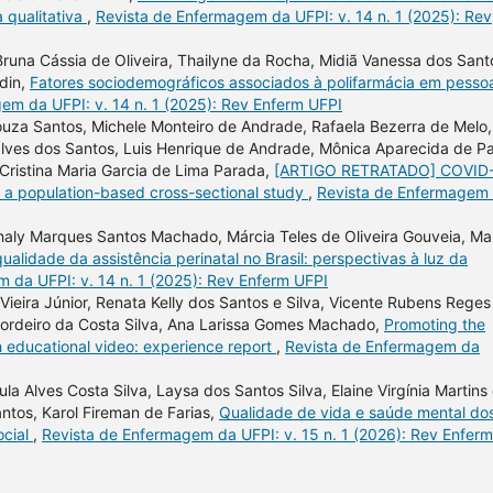
 qualitativa
,
Revista de Enfermagem da UFPI: v. 14 n. 1 (2025): Rev
, Bruna Cássia de Oliveira, Thailyne da Rocha, Midiã Vanessa dos Sant
rdin,
Fatores sociodemográficos associados à polifarmácia em pesso
em da UFPI: v. 14 n. 1 (2025): Rev Enferm UFPI
 Souza Santos, Michele Monteiro de Andrade, Rafaela Bezerra de Melo,
alves dos Santos, Luis Henrique de Andrade, Mônica Aparecida de P
Cristina Maria Garcia de Lima Parada,
[ARTIGO RETRATADO] COVID
a population-based cross-sectional study
,
Revista de Enfermagem
aly Marques Santos Machado, Márcia Teles de Oliveira Gouveia, Ma
ualidade da assistência perinatal no Brasil: perspectivas à luz da
 da UFPI: v. 14 n. 1 (2025): Rev Enferm UFPI
Vieira Júnior, Renata Kelly dos Santos e Silva, Vicente Rubens Reges
 Cordeiro da Costa Silva, Ana Larissa Gomes Machado,
Promoting the
h educational video: experience report
,
Revista de Enfermagem da
la Alves Costa Silva, Laysa dos Santos Silva, Elaine Virgínia Martins
ntos, Karol Fireman de Farias,
Qualidade de vida e saúde mental do
ocial
,
Revista de Enfermagem da UFPI: v. 15 n. 1 (2026): Rev Enferm