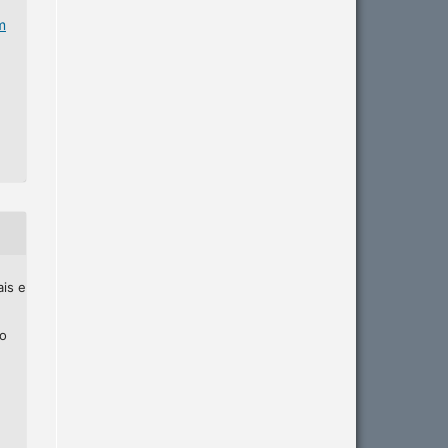
m
ais e
ho