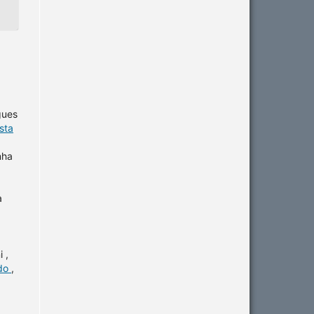
gues
sta
nha
a
 ,
ido
,