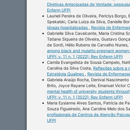
Diretivas Antecipadas de Vontade: pesquisa
Enferm UFPI
Laurieli Pereira de Oliveira, Periclys Borgo
Spekalski, Carla Luiza da Silva, Danielle Bo
idosas hospitalizadas
,
Revista de Enfermag
Gabrielle Silva Cavalcante, Maria Cristina
Tatiane Siqueira de Oliveira, Gustavo Gonç
de Sordi, Hélio Rubens de Carvalho Nunes, 
among black and mulatto pregnant women: 
UFPI: v. 11 n. 1 (2022): Rev Enferm UFPI
Camila Evangelista de Sousa Campelo, Nath
Carolina da Silva Costa,
Reflexões sobre a q
Estratégia Qualineo
,
Revista de Enfermagem
Gabriela Araújo Rocha, Denival Nascimento 
Brito, Joyce Rayane Leite, Emanuel Victor
mental health of university students throug
UFPI: v. 11 n. 1 (2022): Rev Enferm UFPI
Maria Eysianne Alves Santos, Patrícia de Pau
Souza Figueiredo, Ana Caroline Melo dos Sa
profissionais de Centros de Atenção Psicos
UFPI