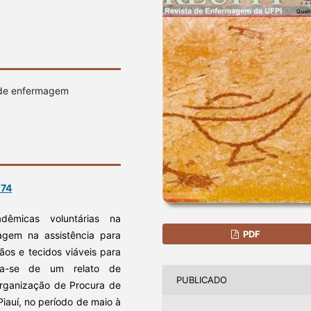
e de enfermagem
-74
êmicas voluntárias na
PDF
gem na assistência para
os e tecidos viáveis para
a-se de um relato de
PUBLICADO
 Organização de Procura de
iauí, no período de maio à