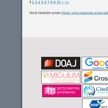
1
2
3
4
5
6
7
8
9
10
>
>>
Você também pode
iniciar uma pesquisa avançad