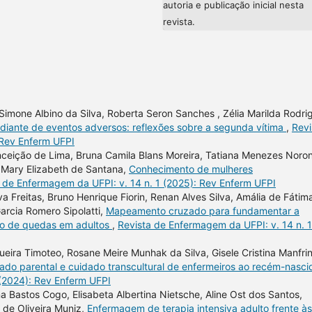
autoria e publicação inicial nesta
revista.
n, Simone Albino da Silva, Roberta Seron Sanches , Zélia Marilda Rodri
 diante de eventos adversos: reflexões sobre a segunda vítima
,
Revi
 Rev Enferm UFPI
nceição de Lima, Bruna Camila Blans Moreira, Tatiana Menezes Noro
, Mary Elizabeth de Santana,
Conhecimento de mulheres
 de Enfermagem da UFPI: v. 14 n. 1 (2025): Rev Enferm UFPI
va Freitas, Bruno Henrique Fiorin, Renan Alves Silva, Amália de Fátim
arcia Romero Sipolatti,
Mapeamento cruzado para fundamentar a
ão de quedas em adultos
,
Revista de Enfermagem da UFPI: v. 14 n. 1
ira Timoteo, Rosane Meire Munhak da Silva, Gisele Cristina Manfrini
idado parental e cuidado transcultural de enfermeiros ao recém-nasc
 (2024): Rev Enferm UFPI
a Bastos Cogo, Elisabeta Albertina Nietsche, Aline Ost dos Santos,
s de Oliveira Muniz,
Enfermagem de terapia intensiva adulto frente às