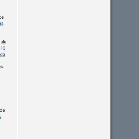
os
as
aula
-19
 da
ria
 de
s