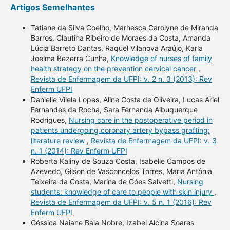
Artigos Semelhantes
Tatiane da Silva Coelho, Marhesca Carolyne de Miranda
Barros, Clautina Ribeiro de Moraes da Costa, Amanda
Lúcia Barreto Dantas, Raquel Vilanova Araújo, Karla
Joelma Bezerra Cunha,
Knowledge of nurses of family
health strategy on the prevention cervical cancer
,
Revista de Enfermagem da UFPI: v. 2 n. 3 (2013): Rev
Enferm UFPI
Danielle Vilela Lopes, Aline Costa de Oliveira, Lucas Ariel
Fernandes da Rocha, Sara Fernanda Albuquerque
Rodrigues,
Nursing care in the postoperative period in
patients undergoing coronary artery bypass grafting:
literature review
,
Revista de Enfermagem da UFPI: v. 3
n. 1 (2014): Rev Enferm UFPI
Roberta Kaliny de Souza Costa, Isabelle Campos de
Azevedo, Gilson de Vasconcelos Torres, Maria Antônia
Teixeira da Costa, Marina de Góes Salvetti,
Nursing
students: knowledge of care to people with skin injury
,
Revista de Enfermagem da UFPI: v. 5 n. 1 (2016): Rev
Enferm UFPI
Géssica Naiane Baia Nobre, Izabel Alcina Soares