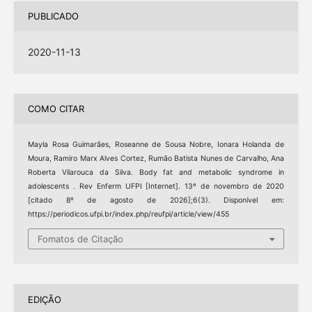
PUBLICADO
2020-11-13
COMO CITAR
Mayla Rosa Guimarães, Roseanne de Sousa Nobre, Ionara Holanda de
Moura, Ramiro Marx Alves Cortez, Rumão Batista Nunes de Carvalho, Ana
Roberta Vilarouca da Silva. Body fat and metabolic syndrome in
adolescents . Rev Enferm UFPI [Internet]. 13º de novembro de 2020
[citado 8º de agosto de 2026];6(3). Disponível em:
https://periodicos.ufpi.br/index.php/reufpi/article/view/455
Fomatos de Citação
EDIÇÃO