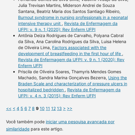
Julia Trevisan Martins, Miderson Andrei de Souza
Santana, Beatriz Maria dos Santos Santiago Ribeiro,
Burnout syndrome in nursing professionals in a neonatal
intensive therapy unit
,
Revista de Enfermagem da
UFPI: v. 9 n. 1 (2020): Rev Enferm UFPI
Antônia Deiza Rodrigues de Carvalho, Polyana Cabral
da Silva, Ana Carolina Rodrigues da Silva, Luisa Helena
de Oliveira Lima,
Factors associated with the
development of breastfeeding in the first hour of life
,
Revista de Enfermagem da UFPI: v. 9 n. 1 (2020): Rev
Enferm UFPI
Priscila de Oliveira Soares, Thamyris Mendes Gomes
Machado, Sandra Marina Gonçalves Bezerra,
Using the
Braden Scale and characterization of pressure ulcers in
hospitalized bedridden
,
Revista de Enfermagem da
UFPI: v. 4 n. 3 (2015): Rev Enferm UFPI
<<
<
4
5
6
7
8
9
10
11
12
13
>
>>
Você também pode
iniciar uma pesquisa avançada por
similaridade
para este artigo.