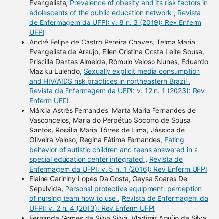
Evangelista,
Prevalence of obesity and its risk factors in
adolescents of the public education network
,
Revista
de Enfermagem da UFPI: v. 8 n. 3 (2019): Rev Enferm
UFPI
André Felipe de Castro Pereira Chaves, Telma Maria
Evangelista de Araújo, Ellen Cristina Costa Leite Sousa,
Priscilla Dantas Almeida, Rômulo Veloso Nunes, Eduardo
Maziku Lulendo,
Sexually explicit media consumption
and HIV/AIDS risk practices in northeastern Brazil
,
Revista de Enfermagem da UFPI: v. 12 n. 1 (2023): Rev
Enferm UFPI
Márcia Astrês Fernandes, Marta Maria Fernandes de
Vasconcelos, Maria do Perpétuo Socorro de Sousa
Santos, Rosália Maria Tôrres de Lima, Jéssica de
Oliveira Veloso, Regina Fátima Fernandes,
Eating
behavior of autistic children and teens answered in a
special education center integrated
,
Revista de
Enfermagem da UFPI: v. 5 n. 1 (2016): Rev Enferm UFPI
Elaine Carininy Lopes Da Costa, Geysa Soares De
Sepúlvida,
Personal protective equipment: perception
of nursing team how to use
,
Revista de Enfermagem da
UFPI: v. 2 n. 4 (2013): Rev Enferm UFPI
Fernanda Gomes da Silva Silva, Vladimir Araújo da Silva,