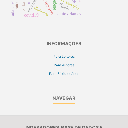
jornada de trabalho
near miss
adaptação
reação
fígado
diabettes
antioxidantes
covid19
INFORMAÇÕES
Para Leitores
Para Autores
Para Bibliotecários
NAVEGAR
INDEXADORES, BASE DE DADOS E