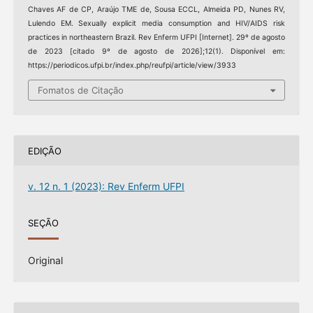
Chaves AF de CP, Araújo TME de, Sousa ECCL, Almeida PD, Nunes RV,
Lulendo EM. Sexually explicit media consumption and HIV/AIDS risk
practices in northeastern Brazil. Rev Enferm UFPI [Internet]. 29º de agosto
de 2023 [citado 9º de agosto de 2026];12(1). Disponível em:
https://periodicos.ufpi.br/index.php/reufpi/article/view/3933
Fomatos de Citação
EDIÇÃO
v. 12 n. 1 (2023): Rev Enferm UFPI
SEÇÃO
Original