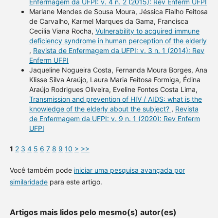
Enfermagem da UFPI: v. 4 n. 2 (2015): Rev Enferm UFPI
Marlane Mendes de Sousa Moura, Jéssica Fialho Feitosa
de Carvalho, Karmel Marques da Gama, Francisca
Cecilia Viana Rocha,
Vulnerability to acquired immune
deficiency syndrome in human perception of the elderly
,
Revista de Enfermagem da UFPI: v. 3 n. 1 (2014): Rev
Enferm UFPI
Jaqueline Nogueira Costa, Fernanda Moura Borges, Ana
Klisse Silva Araújo, Laura Maria Feitosa Formiga, Édina
Araújo Rodrigues Oliveira, Eveline Fontes Costa Lima,
Transmission and prevention of HIV / AIDS: what is the
knowledge of the elderly about the subject?
,
Revista
de Enfermagem da UFPI: v. 9 n. 1 (2020): Rev Enferm
UFPI
1
2
3
4
5
6
7
8
9
10
>
>>
Você também pode
iniciar uma pesquisa avançada por
similaridade
para este artigo.
Artigos mais lidos pelo mesmo(s) autor(es)