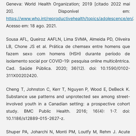
Geneva: World Health Organization; 2019 [citado 2022 mai
20]. Disponível em:
https://www.who.int/reproductivehealth/topics/adolescence/en/
.
Acesso em: 18 ago. 2021.
Sousa AFL, Queiroz AAFLN, Lima SVMA, Almeida PD, Oliveira
LB, Chone JS et al. Prática de chemsex entre homens que
fazem sexo com homens (HSH) durante período de
isolamento social por COVID-19: pesquisa online multicêntrica.
Cad. Saúde Pública. 2020; 36(12). doi: 10.1590/0102-
311X00202420.
Cheng T, Johnston C, Kerr T, Nguyen P, Wood E, DeBeck K.
Substance use patterns and unprotected sex among street-
involved youth in a Canadian setting: a prospective cohort
study. BMC Public Health. 2016; 16(4): 1-7. doi:
10.1186/s12889-015-2627-z.
Shuper PA, Joharchi N, Monti PM, Loutfy M, Rehm J. Acute