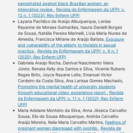
perpetrated against black Brazilian women: an
integrative review
,
Revista de Enfermagem da UFPI: v.
12 n. 1 (2023): Rev Enferm UFPI
Layana Pachêco de Araújo Albuquerque, Lenise
Rayanne de Moraes Guimarães, Isaura Danielli Borges
de Sousa, Natália Pereira Marinelli, Lívia Maria Nunes de
Almeida, Francisca Miriane de Araújo Batista,
Exposure
and vulnerability of the elderly to hiv/aids in sexual
practice
,
Revista de Enfermagem da UFPI: v. 9 n. 1
(2020): Rev Enferm UFPI
Gabriela Araújo Rocha, Denival Nascimento Vieira
Júnior, Renata Kelly dos Santos e Silva, Vicente Rubens
Reges Brito, Joyce Rayane Leite, Emanuel Victor
Cordeiro da Costa Silva, Ana Larissa Gomes Machado,
Promoting the mental health of university students
through educational video: experience report
,
Revista
de Enfermagem da UFPI: v. 11 n. 1 (2022): Rev Enferm
UFPI
Maria Adelane Monteiro da Silva, Anna Jéssica Carvalho
Sousa, Elis de Sousa Albuquerque, Andréa Carvalho
Araújo Moreira, Keila Maria Carvalho Martins,
Feelings of
pregnant women diagnosed with syphilis
,
Revista de