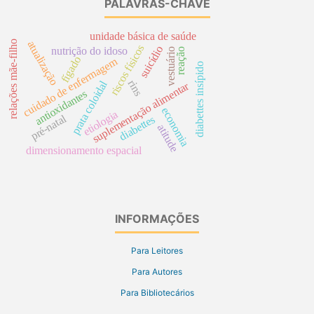
PALAVRAS-CHAVE
unidade básica de saúde
relações mãe-filho
atualização
riscos físicos
suicídio
nutrição do idoso
reação
vestuário
fígado
cuidado de enfermagem
diabettes insípido
rins
prata coloidal
suplementação alimentar
antioxidantes
economia
etiologia
pré-natal
diabettes
atitude
dimensionamento espacial
INFORMAÇÕES
Para Leitores
Para Autores
Para Bibliotecários