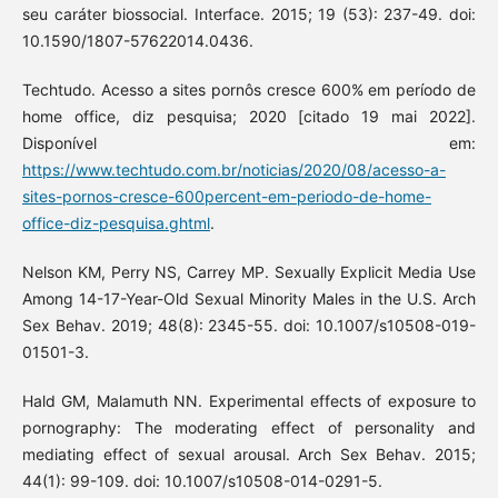
seu caráter biossocial. Interface. 2015; 19 (53): 237-49. doi:
10.1590/1807-57622014.0436.
Techtudo. Acesso a sites pornôs cresce 600% em período de
home office, diz pesquisa; 2020 [citado 19 mai 2022].
Disponível em:
https://www.techtudo.com.br/noticias/2020/08/acesso-a-
sites-pornos-cresce-600percent-em-periodo-de-home-
office-diz-pesquisa.ghtml
.
Nelson KM, Perry NS, Carrey MP. Sexually Explicit Media Use
Among 14-17-Year-Old Sexual Minority Males in the U.S. Arch
Sex Behav. 2019; 48(8): 2345-55. doi: 10.1007/s10508-019-
01501-3.
Hald GM, Malamuth NN. Experimental effects of exposure to
pornography: The moderating effect of personality and
mediating effect of sexual arousal. Arch Sex Behav. 2015;
44(1): 99-109. doi: 10.1007/s10508-014-0291-5.