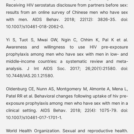
Receiving HIV serostatus disclosure from partners before sex:
results from an online survey of Chinese men who have sex
with men. AIDS Behav. 2018; 22(12): 3826-35. doi:
10.1007/s10461-018-2062-0.
Yi S, Tuot S, Mwai GW, Ngin C, Chhim K, Pal K et al.
Awareness and willingness to use HIV pre-exposure
prophylaxis among men who have sex with men in low- and
middle-income countries: a systematic review and meta-
analysis. J Int AIDS Soc. 2017; 26;20(1):21580. doi:
10.7448/IAS.20.1.21580.
Oldenburg CE, Nunn AS, Montgomery M, Almonte A, Mena L,
Patel RR et al. Behavioral changes following uptake of hiv pre-
exposure prophylaxis among men who have sex with men in a
clinical setting. AIDS Behav. 2018; 22(4): 1075-79. doi:
10.1007/s10461-017-1701-1.
World Health Organization. Sexual and reproductive health.