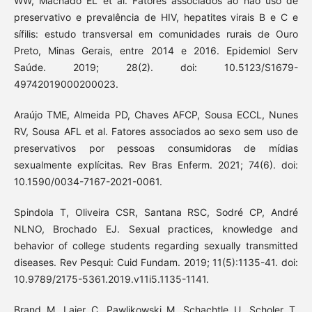
WW, Machado EL et al. Fatores associados ao não uso de
preservativo e prevalência de HIV, hepatites virais B e C e
sífilis: estudo transversal em comunidades rurais de Ouro
Preto, Minas Gerais, entre 2014 e 2016. Epidemiol Serv
Saúde. 2019; 28(2). doi: 10.5123/S1679-
49742019000200023.
Araújo TME, Almeida PD, Chaves AFCP, Sousa ECCL, Nunes
RV, Sousa AFL et al. Fatores associados ao sexo sem uso de
preservativos por pessoas consumidoras de mídias
sexualmente explícitas. Rev Bras Enferm. 2021; 74(6). doi:
10.1590/0034-7167-2021-0061.
Spindola T, Oliveira CSR, Santana RSC, Sodré CP, André
NLNO, Brochado EJ. Sexual practices, knowledge and
behavior of college students regarding sexually transmitted
diseases. Rev Pesqui: Cuid Fundam. 2019; 11(5):1135-41. doi:
10.9789/2175-5361.2019.v11i5.1135-1141.
Brand M, Laier C, Pawlikowski M, Schachtle U, Scholer T,