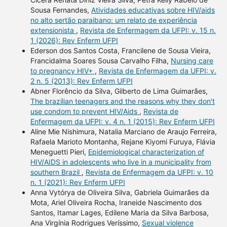
Sousa Fernandes,
Atividades educativas sobre HIV/aids
no alto sertão paraibano: um relato de experiência
extensionista
,
Revista de Enfermagem da UFPI: v. 15 n.
1 (2026): Rev Enferm UFPI
Ederson dos Santos Costa, Francilene de Sousa Vieira,
Francidalma Soares Sousa Carvalho Filha,
Nursing care
to pregnancy HIV+
,
Revista de Enfermagem da UFPI: v.
2 n. 5 (2013): Rev Enferm UFPI
Abner Florêncio da Silva, Gilberto de Lima Guimarães,
The brazilian teenagers and the reasons why they don't
use condom to prevent HIV/Aids
,
Revista de
Enfermagem da UFPI: v. 4 n. 1 (2015): Rev Enferm UFPI
Aline Mie Nishimura, Natalia Marciano de Araujo Ferreira,
Rafaela Marioto Montanha, Rejane Kiyomi Furuya, Flávia
Meneguetti Pieri,
Epidemiological characterization of
HIV/AIDS in adolescents who live in a municipality from
southern Brazil
,
Revista de Enfermagem da UFPI: v. 10
n. 1 (2021): Rev Enferm UFPI
Anna Vytórya de Oliveira Silva, Gabriela Guimarães da
Mota, Ariel Oliveira Rocha, Iraneide Nascimento dos
Santos, Itamar Lages, Edilene Maria da Silva Barbosa,
Ana Virgínia Rodrigues Veríssimo,
Sexual violence