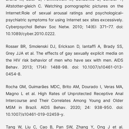
Altstotter-gleich C. Watching pornographic pictures on the
Internet:Role of sexual arousal ratings and psychological–
psychiatric symptoms for using Internet sex sites excessively.
Cyberpsychol Behav Soc Netw. 2010; 14(6): 371–77. doi:
10.1089/cyber.2010.0222.
Rosser BR, Smolenski DJ, Erickson D, Iantaffi A, Brady SS,
Grey JJA et al. The effects of gay sexually explicit media on
the HIV risk behavior of men who have sex with men. AIDS
Behav. 2013; 17(4): 1488-98. doi: 10.1007/s10461-013-
0454-8.
Rocha GM, Guimarães MDC, Brito AM, Dourado I, Veras MA,
Magno L et al. High Rates of Unprotected Receptive Anal
Intercourse and Their Correlates Among Young and Older
MSM in Brazil. AIDS Behav. 2020; 24: 938-950. doi:
10.1007/s10461-019-02459-y.
Tang W, Liu C, Cao B, Pan SW, Zhang Y, Ong J et al.