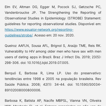
Elm EV, Altman DG, Egger M, Pocock SJ, Gøtzsche PC,
Vandenbroucke JP. The Strengthening the Reporting of
Observational Studies in Epidemiology (STROBE) Statement:
guidelines for reporting observational studies. Disponível em:
https://www.equator-network.org/reporting-
guidelines/strobe/
. Acesso em: 20 nov. 2020.
Queiroz AAFLN, Sousa AFL, Brignol S, Araújo TME, Reis RK.
Vulnerability to HIV among older men who have sex with men
users of dating apps in Brazil. Braz J Infect Dis. 2019; 23(5):
298-306. doi: 10.1016/j.bjid.2019.07.005.
Berquó E, Barbosa R, Lima LP. Uso do preservativo:
tendências entre 1998 e 2005 na população brasileira. Rev
Saúde Pública. 2008; 42(1): 34-44. doi: 10.1590/S0034-
89102008000800006.
Barbosa K, Batista AP, Nacife MBPSL, Vianna VN, Oliveira