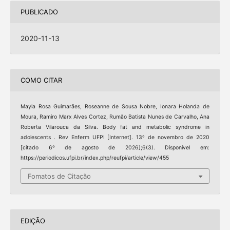
PUBLICADO
2020-11-13
COMO CITAR
Mayla Rosa Guimarães, Roseanne de Sousa Nobre, Ionara Holanda de
Moura, Ramiro Marx Alves Cortez, Rumão Batista Nunes de Carvalho, Ana
Roberta Vilarouca da Silva. Body fat and metabolic syndrome in
adolescents . Rev Enferm UFPI [Internet]. 13º de novembro de 2020
[citado 6º de agosto de 2026];6(3). Disponível em:
https://periodicos.ufpi.br/index.php/reufpi/article/view/455
Fomatos de Citação
EDIÇÃO