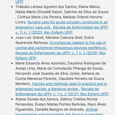
UFPI
Thábata Larissa Agostini dos Santos, Eliane Matos,
Nádia Maria Chiodelli Salum, Sabrina da Silva de Souza
, Cinthya Maria Lins Pereira, Melissa Orlandi Honório
Locks,
Nursing care for acute coronary syndrome in an
emergency care unit
,
Revista de Enfermagem da UFPI:
v. 11 n. 1 (2022): Rev Enferm UFPI
Joao Luiz Grandi, Mariana Cabrera Grell, Dulce
Aparecida Barbosa,
Occurrences related to the use of
central and peripheral intravenous devices periféricos
,
Revista de Enfermagem da UFPI: v. 7 n. 2 (2018): Rev
Enferm UFPI
Maria Eduarda Alves Azevedo, Dayanna Rodrigues de
Araújo Lima, Maria da Consolação Pitanga de Sousa,
Fernando José Guedes da Silva Júnior, Adriana da
Cunha Menezes Parente, Claudete Ferreira de Souza
Monteiro,
Factors and methods used in practice and in
attempted suicide: a literature review
,
Revista de
Enfermagem da UFPI: v. 1 n. 3 (2012): Rev Enferm UFPI
Ariane Gomes dos Santos, Elaínny Cristina Rocha
Fernandes, Evelyn Matias Pontes Barbosa, Kayo Alves
Figueiredo, Danielle Benigno de Andrade,
Arterial
hypertension and associated risk factors in teachers
,