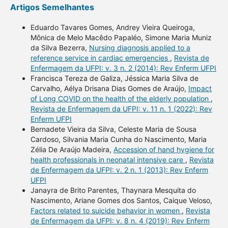
Artigos Semelhantes
Eduardo Tavares Gomes, Andrey Vieira Queiroga,
Mônica de Melo Macêdo Papaléo, Simone Maria Muniz
da Silva Bezerra,
Nursing diagnosis applied to a
reference service in cardiac emergencies
,
Revista de
Enfermagem da UFPI: v. 3 n. 2 (2014): Rev Enferm UFPI
Francisca Tereza de Galiza, Jéssica Maria Silva de
Carvalho, Aélya Drisana Dias Gomes de Araújo,
Impact
of Long COVID on the health of the elderly population
,
Revista de Enfermagem da UFPI: v. 11 n. 1 (2022): Rev
Enferm UFPI
Bernadete Vieira da Silva, Celeste Maria de Sousa
Cardoso, Silvania Maria Cunha do Nascimento, Maria
Zélia De Araújo Madeira,
Accession of hand hygiene for
health professionals in neonatal intensive care
,
Revista
de Enfermagem da UFPI: v. 2 n. 1 (2013): Rev Enferm
UFPI
Janayra de Brito Parentes, Thaynara Mesquita do
Nascimento, Ariane Gomes dos Santos, Caique Veloso,
Factors related to suicide behavior in women
,
Revista
de Enfermagem da UFPI: v. 8 n. 4 (2019): Rev Enferm