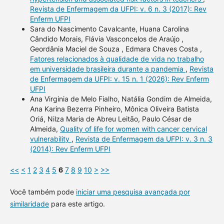
Revista de Enfermagem da UFPI: v. 6 n. 3 (2017): Rev
Enferm UFPI
Sara do Nascimento Cavalcante, Huana Carolina
Cândido Morais, Flávia Vasconcelos de Araújo ,
Geordânia Maciel de Souza , Edmara Chaves Costa ,
Fatores relacionados à qualidade de vida no trabalho
em universidade brasileira durante a pandemia
,
Revista
de Enfermagem da UFPI: v. 15 n. 1 (2026): Rev Enferm
UFPI
Ana Virginia de Melo Fialho, Natália Gondim de Almeida,
Ana Karina Bezerra Pinheiro, Mônica Oliveira Batista
Oriá, Nilza Maria de Abreu Leitão, Paulo César de
Almeida,
Quality of life for women with cancer cervical
vulnerability
,
Revista de Enfermagem da UFPI: v. 3 n. 3
(2014): Rev Enferm UFPI
<<
<
1
2
3
4
5
6
7
8
9
10
>
>>
Você também pode
iniciar uma pesquisa avançada por
similaridade
para este artigo.