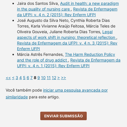
Jaira dos Santos Silva,
Audit in health: a new paradigm
in the quality of nursing care
,
Revista de Enfermagem
da UFPI: v. 4 n. 2 (2015): Rev Enferm UFPI
José Augusto da Silva Neto, Cynthia Roberta Dias
Torres, Karla Vivianne Araújo Feitosa, Márcia Teles de
Oliveira Gouveia, Juliane Roberta Dias Torres,
Legal
aspects of work shift in nursing: theoretical reflection
,
Revista de Enfermagem da UFPI: v. 4 n. 3 (2015): Rev
Enferm UFPI
Márcia Astrês Fernandes,
The Harm Reduction Policy
and the role of drug addict
,
Revista de Enfermagem da
UFPI: v. 4 n. 1 (2015): Rev Enferm UFPI
<<
<
3
4
5
6
7
8
9
10
11
12
>
>>
Você também pode
iniciar uma pesquisa avançada por
similaridade
para este artigo.
ENVIAR SUBMISSÃO