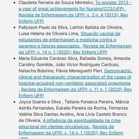
Claudete Ferreira de Souza Monteiro,
To register 2013 -
a year of great achievements for Nursing/CCS/UFPI
,
Revista de Enfermagem da UFPI: v. 2 n. 4 (2013): Rev
Enferm UFPI
Pallysson Paulo da Silva, Lairton Batista de Oliveira,
Luisa Helena de Oliveira Lima,
Situação vacinal de
estudantes de enfermagem e medicina contra o
sarampo e fatores associados
,
Revista de Enfermagem
da UFPI: v. 14 n. 1 (2025): Rev Enferm UFPI
Maria Eduarda Cardoso Silva, Rafaella Gomes, Amanda
Caroliny Gomilde, João Victor Rodrigues Cardoso,
Natacha Bolorino, Flávia Meneguetti Pieri,
Demographic,
clinical and therapeutic characterization of the cases of
hospital-acquired non-ventilator associated pneumonia
,
Revista de Enfermagem da UFPI: v. 11 n. 1 (2022): Rev
Enferm UFPI
Joyce Soares e Silva , Tatiane Fonseca Pereira, Márcia
Astrês Fernandes, Eukalia Pereira da Rocha, Fernanda
Valéria Silva Dantas Avelino, Ana Lívia Castelo Branco
de Oliveira,
A influência da espiritualidade na crise
emocional em clientes oncológicos
,
Revista de
Enfermagem da UFPI: v. 14 n. 1 (2025): Rev Enferm
UFPI