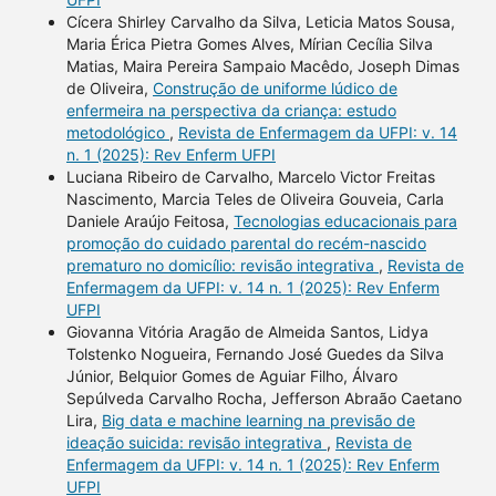
Cícera Shirley Carvalho da Silva, Leticia Matos Sousa,
Maria Érica Pietra Gomes Alves, Mírian Cecília Silva
Matias, Maira Pereira Sampaio Macêdo, Joseph Dimas
de Oliveira,
Construção de uniforme lúdico de
enfermeira na perspectiva da criança: estudo
metodológico
,
Revista de Enfermagem da UFPI: v. 14
n. 1 (2025): Rev Enferm UFPI
Luciana Ribeiro de Carvalho, Marcelo Victor Freitas
Nascimento, Marcia Teles de Oliveira Gouveia, Carla
Daniele Araújo Feitosa,
Tecnologias educacionais para
promoção do cuidado parental do recém-nascido
prematuro no domicílio: revisão integrativa
,
Revista de
Enfermagem da UFPI: v. 14 n. 1 (2025): Rev Enferm
UFPI
Giovanna Vitória Aragão de Almeida Santos, Lidya
Tolstenko Nogueira, Fernando José Guedes da Silva
Júnior, Belquior Gomes de Aguiar Filho, Álvaro
Sepúlveda Carvalho Rocha, Jefferson Abraão Caetano
Lira,
Big data e machine learning na previsão de
ideação suicida: revisão integrativa
,
Revista de
Enfermagem da UFPI: v. 14 n. 1 (2025): Rev Enferm
UFPI