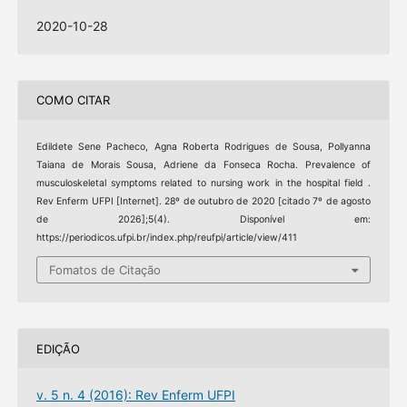
2020-10-28
COMO CITAR
Edildete Sene Pacheco, Agna Roberta Rodrigues de Sousa, Pollyanna
Taiana de Morais Sousa, Adriene da Fonseca Rocha. Prevalence of
musculoskeletal symptoms related to nursing work in the hospital field .
Rev Enferm UFPI [Internet]. 28º de outubro de 2020 [citado 7º de agosto
de 2026];5(4). Disponível em:
https://periodicos.ufpi.br/index.php/reufpi/article/view/411
Fomatos de Citação
EDIÇÃO
v. 5 n. 4 (2016): Rev Enferm UFPI