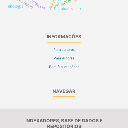
near miss
hemodialíse
autoimagem
racismo
reação
etiologia
atualização
INFORMAÇÕES
Para Leitores
Para Autores
Para Bibliotecários
NAVEGAR
INDEXADORES, BASE DE DADOS E
REPOSITÓRIOS