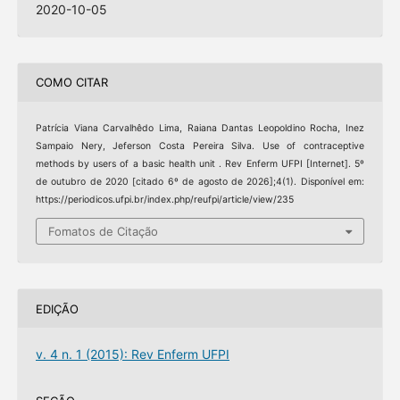
2020-10-05
COMO CITAR
Patrícia Viana Carvalhêdo Lima, Raiana Dantas Leopoldino Rocha, Inez
Sampaio Nery, Jeferson Costa Pereira Silva. Use of contraceptive
methods by users of a basic health unit . Rev Enferm UFPI [Internet]. 5º
de outubro de 2020 [citado 6º de agosto de 2026];4(1). Disponível em:
https://periodicos.ufpi.br/index.php/reufpi/article/view/235
Fomatos de Citação
EDIÇÃO
v. 4 n. 1 (2015): Rev Enferm UFPI