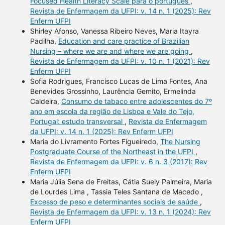
Focused Health Literacy Scale para o português
,
Revista de Enfermagem da UFPI: v. 14 n. 1 (2025): Rev
Enferm UFPI
Shirley Afonso, Vanessa Ribeiro Neves, Maria Itayra
Padilha,
Education and care practice of Brazilian
Nursing – where we are and where we are going
,
Revista de Enfermagem da UFPI: v. 10 n. 1 (2021): Rev
Enferm UFPI
Sofia Rodrigues, Francisco Lucas de Lima Fontes, Ana
Benevides Grossinho, Laurência Gemito, Ermelinda
Caldeira,
Consumo de tabaco entre adolescentes do 7º
ano em escola da região de Lisboa e Vale do Tejo,
Portugal: estudo transversal
,
Revista de Enfermagem
da UFPI: v. 14 n. 1 (2025): Rev Enferm UFPI
Maria do Livramento Fortes Figueiredo,
The Nursing
Postgraduate Course of the Northeast in the UFPI
,
Revista de Enfermagem da UFPI: v. 6 n. 3 (2017): Rev
Enferm UFPI
Maria Júlia Sena de Freitas, Cátia Suely Palmeira, Maria
de Lourdes Lima , Tassia Teles Santana de Macedo ,
Excesso de peso e determinantes sociais de saúde
,
Revista de Enfermagem da UFPI: v. 13 n. 1 (2024): Rev
Enferm UFPI