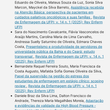
Eduardo de Oliveira, Mateus Souza da Luz, Sonia Silva
Marcon, Mayckel da Silva Barreto,
Assistência recebida
na Atenção Básica: perspectiva de pacientes em
cuidados paliativos oncológicos e suas famílias
,
Revista
de Enfermagem da UFPI: v. 14 n. 1 (2025): Rev Enferm
UFPI
Sara do Nascimento Cavalcante, Flávia Vasconcelos de
Araújo Martins, Carolina Maria de Lima Carvalho,
Andressa Suelly Saturnino de Oliveira, Edmara Chaves
Costa,
Presenteísmo e produtividade de servidores de
universidade pública da Bahia e do Ceará: estudo
transversal
,
Revista de Enfermagem da UFPI: v. 14 n. 1
(2025): Rev Enferm UFPI
Bernardete Raquel Ferreira Souto, Maria Francisca da
Costa Augusto, Mafalda Sofia Gomes Oliveira da Silva,
Papel da supervisão na gestão do estress dos
estudantes de enfermagem em estágio clínico: scoping
review
,
Revista de Enfermagem da UFPI: v. 14 n. 1
(2025): Rev Enferm UFPI
Daniele Braz da Silva Lima, Dalton Francisco de
Andrade, Thereza Maria Magalhães Moreia,
Adaptação
e evidências de validade da High Blood Pressure -