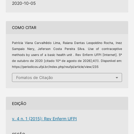
2020-10-05
COMO CITAR
Patrícia Viana Carvalhêdo Lima, Raiana Dantas Leopoldino Rocha, Inez
Sampaio Nery, Jeferson Costa Pereira Silva. Use of contraceptive
methods by users of a basic health unit . Rev Enferm UFPI [Internet]. 5º
de outubro de 2020 [citado 10º de agosto de 2026];4(1). Disponível em:
https://periodicos.ufpi.br/index.php/reufpi/article/view/235
Fomatos de Citação
EDIÇÃO
v. 4 n. 1 (2015): Rev Enferm UFPI