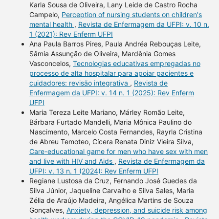
Karla Sousa de Oliveira, Lany Leide de Castro Rocha
Campelo,
Perception of nursing students on children's
mental health
,
Revista de Enfermagem da UFPI: v. 10 n.
1 (2021): Rev Enferm UFPI
Ana Paula Barros Pires, Paula Andréa Rebouças Leite,
Sâmia Assunção de Oliveira, Mardênia Gomes
Vasconcelos,
Tecnologias educativas empregadas no
processo de alta hospitalar para apoiar pacientes e
cuidadores: revisão integrativa
,
Revista de
Enfermagem da UFPI: v. 14 n. 1 (2025): Rev Enferm
UFPI
Maria Tereza Leite Mariano, Márley Romão Leite,
Bárbara Furtado Mandelli, Maria Mônica Paulino do
Nascimento, Marcelo Costa Fernandes, Rayrla Cristina
de Abreu Temoteo, Cícera Renata Diniz Vieira Silva,
Care-educational game for men who have sex with men
and live with HIV and Aids
,
Revista de Enfermagem da
UFPI: v. 13 n. 1 (2024): Rev Enferm UFPI
Regiane Lustosa da Cruz, Fernando José Guedes da
Silva Júnior, Jaqueline Carvalho e Silva Sales, Maria
Zélia de Araújo Madeira, Angélica Martins de Souza
Gonçalves,
Anxiety, depression, and suicide risk among