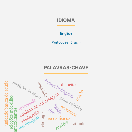
IDIOMA
English
Português (Brasil)
PALAVRAS-CHAVE
fatores biológicos
nutrição do idoso
unidade básica de saúde
vestuário
diabettes
reação
cuidado de enfermagem
prata coloidal
relações mãe-filho
toxicidade
fígado
economia
rins
antioxidantes
atualização
etiologia
autoimagem
riscos físicos
suicídio
atitude