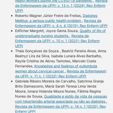
health workers during the COVID-19 pandemic
,
Revista
de Enfermagem da UFPI: v. 13 n. 1 (2024): Rev Enferm
UFPI
Roberto Wagner Júnior Freire de Freitas,
Diabetes
Mellitus: a serious public health problem
,
Revista de
Enfermagem da UFPI: v. 4 n. 4 (2015): Rev Enferm UFPI
Edficher Margotti, Joyce Gama Souza,
Quality of life of
undergraduate nursing students
,
Revista de
Enfermagem da UFPI: v. 10 n. 1 (2021): Rev Enferm
UFPI
Thais Gonçalves de Souza , Beatriz Pereira Alves, Anna
Beatryz Lira da Silva, Isabela Lunara Alves Barbalho,
Rayrla Cristina de Abreu Temoteo, Marcelo Costa
Fernandes,
Knowledge and feelings of quilombola
women about cervical cancer
,
Revista de Enfermagem
da UFPI: v. 11 n. 1 (2022): Rev Enferm UFPI
Gabriela Ribeiro Moreira de Carvalho, Sabrinna Granja
Brito Damasceno, Maria Sarah Teresa Lima Verde
Moura, Ionara Holanda Moura Nunes, Fátima Regina
Nunes de Sousa,
Qualidade e estilo de vida de pessoas
com hipertensão arterial associada ou não ao diabetes
,
Revista de Enfermagem da UFPI: v. 14 n. 1 (2025): Rev
Enferm UFPI