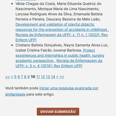
Vânia Chagas da Costa, Maria Eduarda Queiroz do
Nascimento, Monique Maria de Lima Nascimento,
Laryssa Rodrigues Alves da Silva, Emanuela Batista
Ferreira e Pereira, Deuzany Bezerra de Melo Leão,
Development and validation of playful didactic
resources for the prevention of accidents in childhood
,
Revista de Enfermagem da UFPI: v. 11 n. 1 (2022): Rev
Enferm UFPI
Cristiano Batista Gonçalves, Nayra Samanta Alves Luz,
Izabel Cristina Falcão Juvenal Barbosa,
Project
experiences and internships in public health: nursing
academic perspective
,
Revista de Enfermagem da
UFPI: v. 5 n. 4 (2016): Rev Enferm UFPI
<<
<
5
6
7
8
9
10
11
12
13
14
>
>>
Você também pode
iniciar uma pesquisa avançada por
similaridade
para este artigo.
ENVIAR SUBMISSÃO