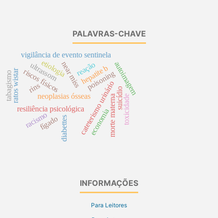
PALAVRAS-CHAVE
vigilância de evento sentinela
etiologia
autoimagem
near miss
reação
ultrassom
hepatite b
riscos físicos
ratos wistar
poisoning
tabagismo
cateterismo urinário
rins
suicídio
neoplasias ósseas
toxicidade
morte materna
resiliência psicológica
economia
racismo
fígado
diabettes
INFORMAÇÕES
Para Leitores