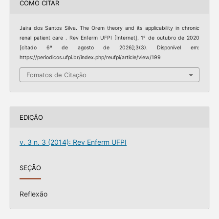
COMO CITAR
Jaira dos Santos Silva. The Orem theory and its applicability in chronic
renal patient care . Rev Enferm UFPI [Internet]. 1º de outubro de 2020
[citado 6º de agosto de 2026];3(3). Disponível em:
https://periodicos.ufpi.br/index.php/reufpi/article/view/199
Fomatos de Citação
EDIÇÃO
v. 3 n. 3 (2014): Rev Enferm UFPI
SEÇÃO
Reflexão