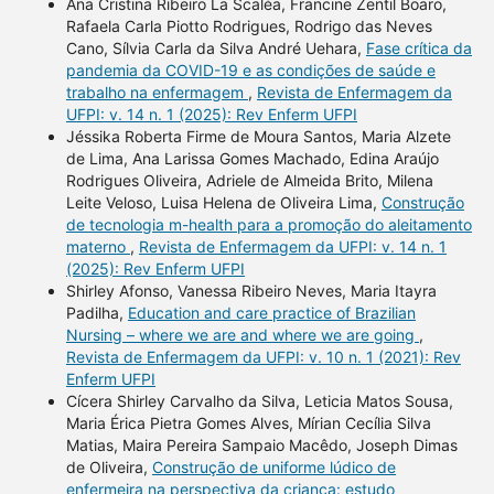
Ana Cristina Ribeiro La Scaléa, Francine Zentil Boaro,
Rafaela Carla Piotto Rodrigues, Rodrigo das Neves
Cano, Sílvia Carla da Silva André Uehara,
Fase crítica da
pandemia da COVID-19 e as condições de saúde e
trabalho na enfermagem
,
Revista de Enfermagem da
UFPI: v. 14 n. 1 (2025): Rev Enferm UFPI
Jéssika Roberta Firme de Moura Santos, Maria Alzete
de Lima, Ana Larissa Gomes Machado, Edina Araújo
Rodrigues Oliveira, Adriele de Almeida Brito, Milena
Leite Veloso, Luisa Helena de Oliveira Lima,
Construção
de tecnologia m-health para a promoção do aleitamento
materno
,
Revista de Enfermagem da UFPI: v. 14 n. 1
(2025): Rev Enferm UFPI
Shirley Afonso, Vanessa Ribeiro Neves, Maria Itayra
Padilha,
Education and care practice of Brazilian
Nursing – where we are and where we are going
,
Revista de Enfermagem da UFPI: v. 10 n. 1 (2021): Rev
Enferm UFPI
Cícera Shirley Carvalho da Silva, Leticia Matos Sousa,
Maria Érica Pietra Gomes Alves, Mírian Cecília Silva
Matias, Maira Pereira Sampaio Macêdo, Joseph Dimas
de Oliveira,
Construção de uniforme lúdico de
enfermeira na perspectiva da criança: estudo