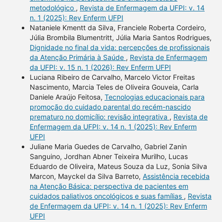
metodológico
,
Revista de Enfermagem da UFPI: v. 14
n. 1 (2025): Rev Enferm UFPI
Nataniele Kmentt da Silva, Franciele Roberta Cordeiro,
Júlia Brombila Blumentritt, Júlia Maria Santos Rodrigues,
Dignidade no final da vida: percepções de profissionais
da Atenção Primária à Saúde
,
Revista de Enfermagem
da UFPI: v. 15 n. 1 (2026): Rev Enferm UFPI
Luciana Ribeiro de Carvalho, Marcelo Victor Freitas
Nascimento, Marcia Teles de Oliveira Gouveia, Carla
Daniele Araújo Feitosa,
Tecnologias educacionais para
promoção do cuidado parental do recém-nascido
prematuro no domicílio: revisão integrativa
,
Revista de
Enfermagem da UFPI: v. 14 n. 1 (2025): Rev Enferm
UFPI
Juliane Maria Guedes de Carvalho, Gabriel Zanin
Sanguino, Jordhan Abner Teixeira Murilho, Lucas
Eduardo de Oliveira, Mateus Souza da Luz, Sonia Silva
Marcon, Mayckel da Silva Barreto,
Assistência recebida
na Atenção Básica: perspectiva de pacientes em
cuidados paliativos oncológicos e suas famílias
,
Revista
de Enfermagem da UFPI: v. 14 n. 1 (2025): Rev Enferm
UFPI