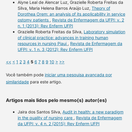
Alyne Leal de Alencar Luz, Grazielle Roberta Freitas da
Silva, Maria Helena Barros Araújo Luz,
Theory of
Dorothea Orem: an analysis of its applicability in service
ostomy patients
,
Revista de Enfermagem da UFPI: v. 2
n. 1 (2013): Rev Enferm UFPI
Grazielle Roberta Freitas da Silva,
Laboratory simulation
of clinical practice: advances in training human
resources in nursing Piaui
,
Revista de Enfermagem da
UFPI: v. 1 n. 3 (2012): Rev Enferm UFPI
<<
<
1
2
3
4
5
6
7
8
9
10
>
>>
Você também pode
iniciar uma pesquisa avançada por
similaridade
para este artigo.
Artigos mais lidos pelo mesmo(s) autor(es)
Jaira dos Santos Silva,
Audit in health: a new paradigm
in the quality of nursing care
,
Revista de Enfermagem
da UFPI: v. 4 n. 2 (2015): Rev Enferm UFPI