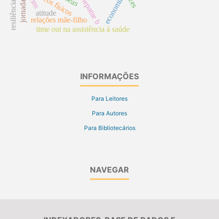
riscos físicos
economia
hepatite b
rins
atitude
relações mãe-filho
time out na assistência à saúde
INFORMAÇÕES
Para Leitores
Para Autores
Para Bibliotecários
NAVEGAR