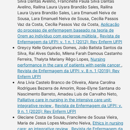
Silva Dantas Avelino, Francinete Paula Silva Dantas
Avelino, Railina Laura Uyara Brandão Sales, Railina
Laura Uyara Brandão Sales, Lara Emanueli Neiva de
Sousa, Lara Emanueli Neiva de Sousa, Cecília Passos
Vaz da Costa, Cecília Passos Vaz da Costa,
Aplicação
do processo de enfermagem baseado na teoria de
Orem ao indivíduo com esclerose múltipla
,
Revista de
Enfermagem da UFPI: v. 1 n. 1 (2012): Rev Enferm UFPI
Greycy Kelle Gonçalves Gomes, João Batista Santos da
Silva, Raí Alves Galvão, Milena Farah Damous Castanho
Ferreira, Thalyta Mariany Rêgo Lopes,
Nursing
performance in the care of patients with penile cancer
,
Revista de Enfermagem da UFPI: v. 8 n. 1 (2019): Rev
Enferm UFPI
Ana Lívia Castelo Branco de Oliveira, Alana Carolina
Rodrigues Bezerra de Amorim, Rose-Elyne Santana do
Nascimento Barreto, Amadeu Luis de Carvalho Neto,
Palliative care in nursing in the intensive care unit:
integrative review
,
Revista de Enfermagem da UFPI: v.
9 n. 1 (2020): Rev Enferm UFPI
Gleciane Costa de Sousa, Francilene de Sousa Vieira,
Maria de Jesus Lopes Mousinho Neiva,
Ethics in nursing
care: an integrative review
,
Revista de Enfermagem da