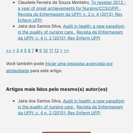
Claudete Ferreira de Souza Monteiro,
To register 2013 -
a year of great achievements for Nursing/CCS/UFPI
,
Revista de Enfermagem da UFPI: v. 2 n. 4 (2013): Rev
Enferm UFPI
Jaira dos Santos Silva,
Audit in health: a new paradigm
in the quality of nursing care
,
Revista de Enfermagem
da UFPI: v. 4 n. 2 (2015): Rev Enferm UFPI
<<
<
3
4
5
6
7
8
9
10
11
12
>
>>
Você também pode
iniciar uma pesquisa avançada por
similaridade
para este artigo.
Artigos mais lidos pelo mesmo(s) autor(es)
Jaira dos Santos Silva,
Audit in health: a new paradigm
in the quality of nursing care
,
Revista de Enfermagem
da UFPI: v. 4 n. 2 (2015): Rev Enferm UFPI