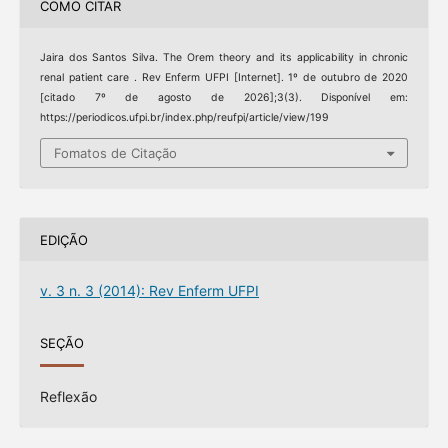
COMO CITAR
Jaira dos Santos Silva. The Orem theory and its applicability in chronic
renal patient care . Rev Enferm UFPI [Internet]. 1º de outubro de 2020
[citado 7º de agosto de 2026];3(3). Disponível em:
https://periodicos.ufpi.br/index.php/reufpi/article/view/199
Fomatos de Citação
EDIÇÃO
v. 3 n. 3 (2014): Rev Enferm UFPI
SEÇÃO
Reflexão