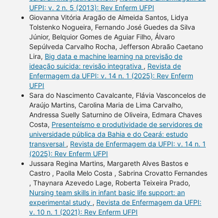
UFPI: v. 2 n. 5 (2013): Rev Enferm UFPI
Giovanna Vitória Aragão de Almeida Santos, Lidya
Tolstenko Nogueira, Fernando José Guedes da Silva
Júnior, Belquior Gomes de Aguiar Filho, Álvaro
Sepúlveda Carvalho Rocha, Jefferson Abraão Caetano
Lira,
Big data e machine learning na previsão de
ideação suicida: revisão integrativa
,
Revista de
Enfermagem da UFPI: v. 14 n. 1 (2025): Rev Enferm
UFPI
Sara do Nascimento Cavalcante, Flávia Vasconcelos de
Araújo Martins, Carolina Maria de Lima Carvalho,
Andressa Suelly Saturnino de Oliveira, Edmara Chaves
Costa,
Presenteísmo e produtividade de servidores de
universidade pública da Bahia e do Ceará: estudo
transversal
,
Revista de Enfermagem da UFPI: v. 14 n. 1
(2025): Rev Enferm UFPI
Jussara Regina Martins, Margareth Alves Bastos e
Castro , Paolla Melo Costa , Sabrina Crovatto Fernandes
, Thaynara Azevedo Lage, Roberta Teixeira Prado,
Nursing team skills in infant basic life support: an
experimental study
,
Revista de Enfermagem da UFPI:
v. 10 n. 1 (2021): Rev Enferm UFPI