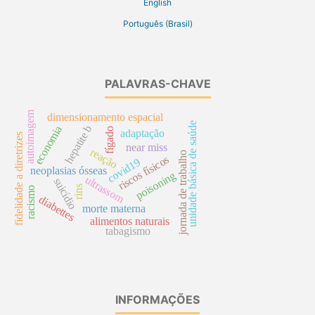
English
Português (Brasil)
PALAVRAS-CHAVE
autoimagem
dimensionamento espacial
unidade básica de saúde
hepatite b
economia
fígado
adaptação
fidelidade a diretrizes
near miss
reação
jornada de trabalho
riscos físicos
covid19
neoplasias ósseas
poisoning
ultrassom
suicídio
rins
racismo
diabettes
morte materna
alimentos naturais
tabagismo
INFORMAÇÕES