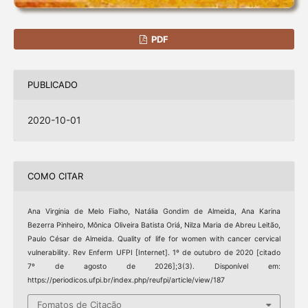
PDF
PUBLICADO
2020-10-01
COMO CITAR
Ana Virginia de Melo Fialho, Natália Gondim de Almeida, Ana Karina
Bezerra Pinheiro, Mônica Oliveira Batista Oriá, Nilza Maria de Abreu Leitão,
Paulo César de Almeida. Quality of life for women with cancer cervical
vulnerability. Rev Enferm UFPI [Internet]. 1º de outubro de 2020 [citado
7º de agosto de 2026];3(3). Disponível em:
https://periodicos.ufpi.br/index.php/reufpi/article/view/187
Fomatos de Citação