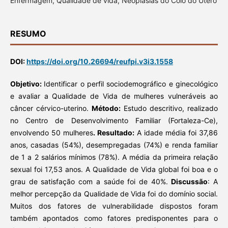
Enfermagem, Qualidade de vida, Neoplasias do Colo do Útero
RESUMO
DOI:
https://doi.org/10.26694/reufpi.v3i3.1558
Objetivo:
Identificar o perfil sociodemográfico e ginecológico
e avaliar a Qualidade de Vida de mulheres vulneráveis ao
câncer cérvico-uterino.
Método:
Estudo descritivo, realizado
no Centro de Desenvolvimento Familiar (Fortaleza-Ce),
envolvendo 50 mulheres
. Resultado:
A idade média foi 37,86
anos, casadas (54%), desempregadas (74%) e renda familiar
de 1 a 2 salários mínimos (78%). A média da primeira relação
sexual foi 17,53 anos. A Qualidade de Vida global foi boa e o
grau de satisfação com a saúde foi de 40%.
Discussão
: A
melhor percepção da Qualidade de Vida foi do domínio social.
Muitos dos fatores de vulnerabilidade dispostos foram
também apontados como fatores predisponentes para o