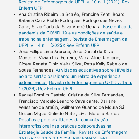
Revista de Enfermagem da UFPI: v. 10 n. 1 (2021): Rev
Enferm UFPI
Ana Cristina Ribeiro La Scaléa, Francine Zentil Boaro,
Rafaela Carla Piotto Rodrigues, Rodrigo das Neves
Cano, Sílvia Carla da Silva André Uehara,
Fase crítica da
pandemia da COVID-19 e as condições de saúde e
trabalho na enfermagem
,
Revista de Enfermagem da
UFPI: v. 14 n. 1 (2025): Rev Enferm UFPI
José Fellipe Lima Araruna, José Daniel da Silva
Monteiro, Vivian Lira Ferreira, Maria Aline Januário,
Cícera Renata Diniz Vieira Silva, Petra Kelly Rabelo de
Sousa Fernandes,
Atividades educativas sobre HIV/aids
no alto sertão paraibano: um relato de experiência
extensionista
,
Revista de Enfermagem da UFPI: v. 15 n.
1 (2026): Rev Enferm UFPI
Raquel Bomfim Castelo, Cristina da Silva Fernandes,
Francisco Marcelo Leandro Cavalcante, Dariane
Veríssimo de Araújo, Guilherme Guarino de Moura Sá,
Nelson Miguel Galindo Neto , Lívia Moreira Barros,
Desafios e potencialidades da comunicação
interprofissional nas práticas colaborativas na
Estratégia Saúde da Família
,
Revista de Enfermagem
da UFPI: v. 14 n. 1 (2025): Rev Enferm UFPI