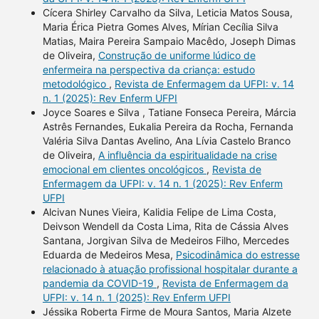
Cícera Shirley Carvalho da Silva, Leticia Matos Sousa,
Maria Érica Pietra Gomes Alves, Mírian Cecília Silva
Matias, Maira Pereira Sampaio Macêdo, Joseph Dimas
de Oliveira,
Construção de uniforme lúdico de
enfermeira na perspectiva da criança: estudo
metodológico
,
Revista de Enfermagem da UFPI: v. 14
n. 1 (2025): Rev Enferm UFPI
Joyce Soares e Silva , Tatiane Fonseca Pereira, Márcia
Astrês Fernandes, Eukalia Pereira da Rocha, Fernanda
Valéria Silva Dantas Avelino, Ana Lívia Castelo Branco
de Oliveira,
A influência da espiritualidade na crise
emocional em clientes oncológicos
,
Revista de
Enfermagem da UFPI: v. 14 n. 1 (2025): Rev Enferm
UFPI
Alcivan Nunes Vieira, Kalidia Felipe de Lima Costa,
Deivson Wendell da Costa Lima, Rita de Cássia Alves
Santana, Jorgivan Silva de Medeiros Filho, Mercedes
Eduarda de Medeiros Mesa,
Psicodinâmica do estresse
relacionado à atuação profissional hospitalar durante a
pandemia da COVID-19
,
Revista de Enfermagem da
UFPI: v. 14 n. 1 (2025): Rev Enferm UFPI
Jéssika Roberta Firme de Moura Santos, Maria Alzete