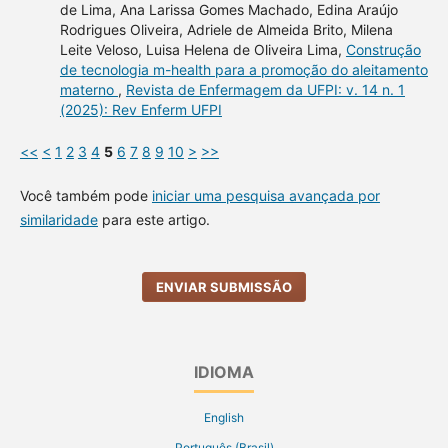
de Lima, Ana Larissa Gomes Machado, Edina Araújo
Rodrigues Oliveira, Adriele de Almeida Brito, Milena
Leite Veloso, Luisa Helena de Oliveira Lima,
Construção
de tecnologia m-health para a promoção do aleitamento
materno
,
Revista de Enfermagem da UFPI: v. 14 n. 1
(2025): Rev Enferm UFPI
<<
<
1
2
3
4
5
6
7
8
9
10
>
>>
Você também pode
iniciar uma pesquisa avançada por
similaridade
para este artigo.
ENVIAR SUBMISSÃO
IDIOMA
English
Português (Brasil)