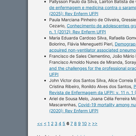
Pallysson Paulo da Silva, Lairton Batista de
de enfermagem e medicina contra o saramp
(2025): Rev Enferm UFPI
Paula Marciana Pinheiro de Oliveira, Gress
Cezario,
Conhecimento de adolescentes gr
n. 1 (2012): Rev Enferm UFPI
Maria Eduarda Cardoso Silva, Rafaella Gom
Bolorino, Flávia Meneguetti Pieri,
Demographi
acquired non-ventilator associated pneum
Francisco de Sales Clementino, João Mário P
Francisco Arnoldo Nunes de Miranda, Sora
and the challenges for the professional pra
UFPI
John Victor dos Santos Silva, Alice Correi
Cristina Ribeiro, Ronildo Alves dos Santos,
P
Revista de Enfermagem da UFPI: v. 11 n. 1 
Ariel de Sousa Melo, Joana Célia Ferreira 
Mascarenhas,
Covid-19 mortality among nur
(2020): Rev Enferm UFPI
<<
<
1
2
3
4
5
6
7
8
9
10
>
>>