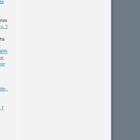
es
omes
v. 1
cha
-
UFPI
az,
ent
alth
,
 1