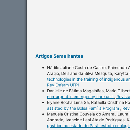
Artigos Semelhantes
Nádile Juliane Costa de Castro, Raimundo 
Araújo, Deisiane da Silva Mesquita, Karytt
technologies in the training of indigenous 
Rev Enferm UFPI
Danielle de Fátima Magalhães, Mario Gilber
non-urgent in emergency care unit
,
Revist
Elyane Rocha Lima Sá, Rafaella Cristhine P
assisted by the Bolsa Família Program
,
Rev
Manuela Cristina Gouveia do Amaral, Laura M
Andrade, Ivaneide Leal Ataíde Rodrigues, K
gástrico no estado do Pará: estudo ecológ