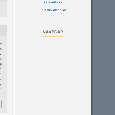
Para Autores
Para Bibliotecários
NAVEGAR
e
es
ed
by
g
I
20
).
:
f