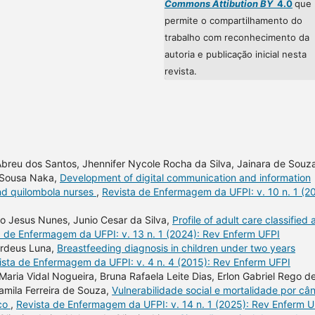
Commons Attibution BY
4.0
que
permite o compartilhamento do
trabalho com reconhecimento da
autoria e publicação inicial nesta
revista.
Abreu dos Santos, Jhennifer Nycole Rocha da Silva, Jainara de Souz
a Sousa Naka,
Development of digital communication and information
and quilombola nurses
,
Revista de Enfermagem da UFPI: v. 10 n. 1 (20
to Jesus Nunes, Junio Cesar da Silva,
Profile of adult care classified 
a de Enfermagem da UFPI: v. 13 n. 1 (2024): Rev Enferm UFPI
ordeus Luna,
Breastfeeding diagnosis in children under two years
ista de Enfermagem da UFPI: v. 4 n. 4 (2015): Rev Enferm UFPI
aria Vidal Nogueira, Bruna Rafaela Leite Dias, Erlon Gabriel Rego d
amila Ferreira de Souza,
Vulnerabilidade social e mortalidade por câ
ico
,
Revista de Enfermagem da UFPI: v. 14 n. 1 (2025): Rev Enferm U