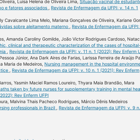
 Oliveira, Luisa Helena de Oliveira Lima,
Situação vacinal de estudant
o e fatores associados
,
Revista de Enfermagem da UFPI: v. 14 n. 1
iely Cavalcante Lima Melo, Mariana Gonçalves de Oliveira, Kariane G
ávidas sobre aleitamento materno
,
Revista de Enfermagem da UFPI: 
es, Amanda Caroliny Gomilde, João Victor Rodrigues Cardoso, Nata
c, clinical and therapeutic characterization of the cases of hospital
onia
,
Revista de Enfermagem da UFPI: v. 11 n. 1 (2022): Rev Enferm 
essoa Júnior, Ana Dark Aires de Farias, Larissa Ferreira de Araújo P
ya Maria de Medeiros,
Nursing management in the hospital environm
ctice
,
Revista de Enfermagem da UFPI: v. 10 n. 1 (2021): Rev Enferm
a Barros, Yasmin Maciel Ramos Loureiro, Thyara Maia Brandão, Mara
aths taken by future nurses for supplementary training in mental he
(2022): Rev Enferm UFPI
Moura, Malvina Thais Pacheco Rodrigues, Márcio Dênis Medeiros
sing professionals in Brazil
,
Revista de Enfermagem da UFPI: v. 9 n.