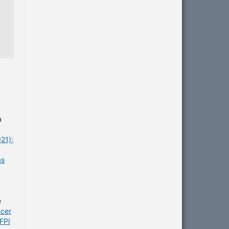
a
21):
as
e
ncer
FPI