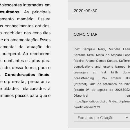
dolescentes internadas em
2020-09-30
esultados
: As principais
itamento mamário, fissura
s conhecimentos obtidos,
 recebidas nas consultas
COMO CITAR
dade da amamentação. Esses
damental da atuação do
Inez Sampaio Nery, Michelle Lean
e puerperal. Ao receberem
Santana Silva, Maria do Amparo Lop
is confiantes e aptas para
Ribeiro, Ariane Gomes Santos. Suffer
complications and lessons learned 
uindo, dessa forma, para o
teenagers at first birth durin
o.
Considerações finais
:
breastfeeding . Rev Enferm UFP
te o pré-natal, preparam a
[Internet]. 30º de setembro de 20
iculdades relacionados à
[citado 9º de agosto de 2026];3(2
rimeiros passos para que o
Disponível em
https://periodicos.ufpi.br/index.php/reu
pi/article/view/173
Fomatos de Citação