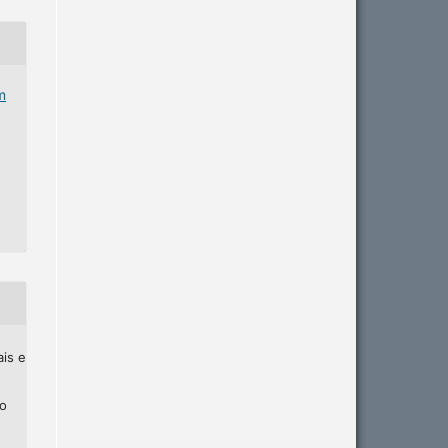
m
ais e
ho