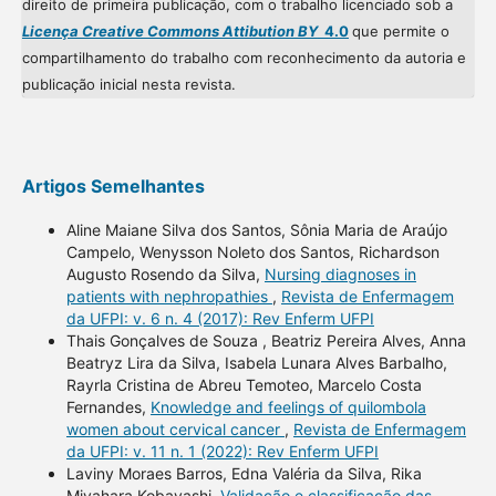
direito de primeira publicação, com o trabalho licenciado sob a
Licença Creative Commons Attibution BY
4.0
que permite o
compartilhamento do trabalho com reconhecimento da autoria e
publicação inicial nesta revista.
Artigos Semelhantes
Aline Maiane Silva dos Santos, Sônia Maria de Araújo
Campelo, Wenysson Noleto dos Santos, Richardson
Augusto Rosendo da Silva,
Nursing diagnoses in
patients with nephropathies
,
Revista de Enfermagem
da UFPI: v. 6 n. 4 (2017): Rev Enferm UFPI
Thais Gonçalves de Souza , Beatriz Pereira Alves, Anna
Beatryz Lira da Silva, Isabela Lunara Alves Barbalho,
Rayrla Cristina de Abreu Temoteo, Marcelo Costa
Fernandes,
Knowledge and feelings of quilombola
women about cervical cancer
,
Revista de Enfermagem
da UFPI: v. 11 n. 1 (2022): Rev Enferm UFPI
Laviny Moraes Barros, Edna Valéria da Silva, Rika
Miyahara Kobayashi,
Validação e classificação das