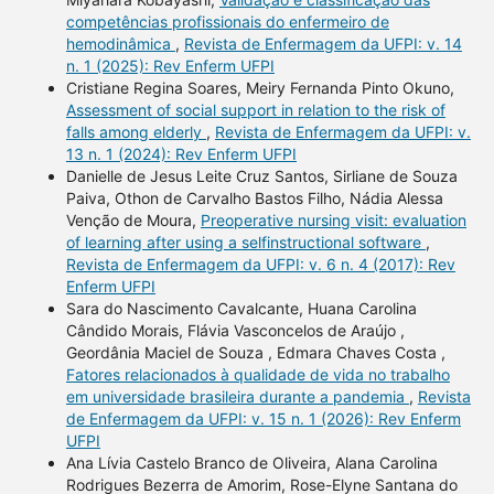
competências profissionais do enfermeiro de
hemodinâmica
,
Revista de Enfermagem da UFPI: v. 14
n. 1 (2025): Rev Enferm UFPI
Cristiane Regina Soares, Meiry Fernanda Pinto Okuno,
Assessment of social support in relation to the risk of
falls among elderly
,
Revista de Enfermagem da UFPI: v.
13 n. 1 (2024): Rev Enferm UFPI
Danielle de Jesus Leite Cruz Santos, Sirliane de Souza
Paiva, Othon de Carvalho Bastos Filho, Nádia Alessa
Venção de Moura,
Preoperative nursing visit: evaluation
of learning after using a selfinstructional software
,
Revista de Enfermagem da UFPI: v. 6 n. 4 (2017): Rev
Enferm UFPI
Sara do Nascimento Cavalcante, Huana Carolina
Cândido Morais, Flávia Vasconcelos de Araújo ,
Geordânia Maciel de Souza , Edmara Chaves Costa ,
Fatores relacionados à qualidade de vida no trabalho
em universidade brasileira durante a pandemia
,
Revista
de Enfermagem da UFPI: v. 15 n. 1 (2026): Rev Enferm
UFPI
Ana Lívia Castelo Branco de Oliveira, Alana Carolina
Rodrigues Bezerra de Amorim, Rose-Elyne Santana do