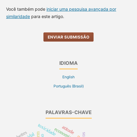
Você também pode
iniciar uma pesquisa avançada por
similaridade
para este artigo.
ENVIAR SUBMISSÃO
IDIOMA
English
Português (Brasil)
PALAVRAS-CHAVE
toxicidade
atitude
economia
diabettes