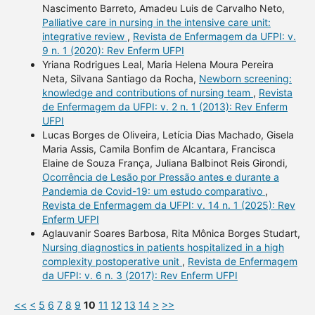
Nascimento Barreto, Amadeu Luis de Carvalho Neto,
Palliative care in nursing in the intensive care unit:
integrative review
,
Revista de Enfermagem da UFPI: v.
9 n. 1 (2020): Rev Enferm UFPI
Yriana Rodrigues Leal, Maria Helena Moura Pereira
Neta, Silvana Santiago da Rocha,
Newborn screening:
knowledge and contributions of nursing team
,
Revista
de Enfermagem da UFPI: v. 2 n. 1 (2013): Rev Enferm
UFPI
Lucas Borges de Oliveira, Letícia Dias Machado, Gisela
Maria Assis, Camila Bonfim de Alcantara, Francisca
Elaine de Souza França, Juliana Balbinot Reis Girondi,
Ocorrência de Lesão por Pressão antes e durante a
Pandemia de Covid-19: um estudo comparativo
,
Revista de Enfermagem da UFPI: v. 14 n. 1 (2025): Rev
Enferm UFPI
Aglauvanir Soares Barbosa, Rita Mônica Borges Studart,
Nursing diagnostics in patients hospitalized in a high
complexity postoperative unit
,
Revista de Enfermagem
da UFPI: v. 6 n. 3 (2017): Rev Enferm UFPI
<<
<
5
6
7
8
9
10
11
12
13
14
>
>>