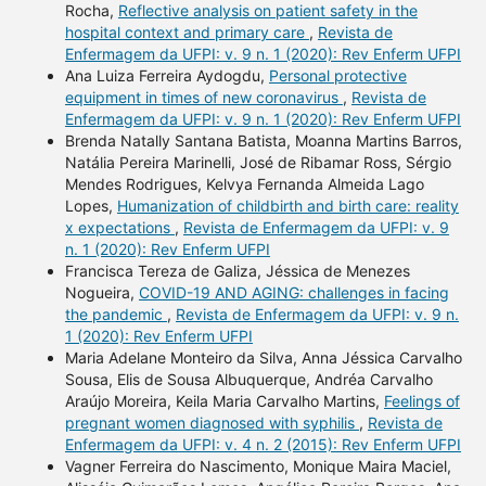
Rocha,
Reflective analysis on patient safety in the
hospital context and primary care
,
Revista de
Enfermagem da UFPI: v. 9 n. 1 (2020): Rev Enferm UFPI
Ana Luiza Ferreira Aydogdu,
Personal protective
equipment in times of new coronavirus
,
Revista de
Enfermagem da UFPI: v. 9 n. 1 (2020): Rev Enferm UFPI
Brenda Natally Santana Batista, Moanna Martins Barros,
Natália Pereira Marinelli, José de Ribamar Ross, Sérgio
Mendes Rodrigues, Kelvya Fernanda Almeida Lago
Lopes,
Humanization of childbirth and birth care: reality
x expectations
,
Revista de Enfermagem da UFPI: v. 9
n. 1 (2020): Rev Enferm UFPI
Francisca Tereza de Galiza, Jéssica de Menezes
Nogueira,
COVID-19 AND AGING: challenges in facing
the pandemic
,
Revista de Enfermagem da UFPI: v. 9 n.
1 (2020): Rev Enferm UFPI
Maria Adelane Monteiro da Silva, Anna Jéssica Carvalho
Sousa, Elis de Sousa Albuquerque, Andréa Carvalho
Araújo Moreira, Keila Maria Carvalho Martins,
Feelings of
pregnant women diagnosed with syphilis
,
Revista de
Enfermagem da UFPI: v. 4 n. 2 (2015): Rev Enferm UFPI
Vagner Ferreira do Nascimento, Monique Maira Maciel,