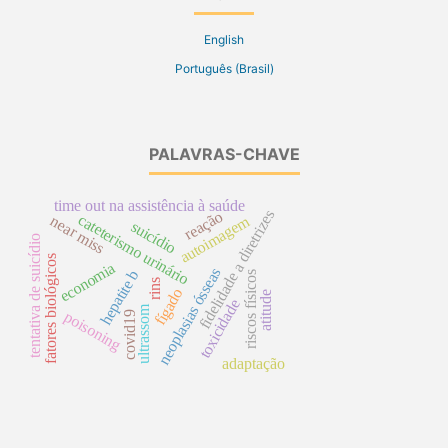
English
Português (Brasil)
PALAVRAS-CHAVE
time out na assistência à saúde
fidelidade a diretrizes
reação
cateterismo urinário
near miss
autoimagem
suicídio
tentativa de suicídio
fatores biológicos
economia
neoplasias ósseas
hepatite b
riscos físicos
rins
fígado
atitude
toxicidade
ultrassom
poisoning
covid19
adaptação