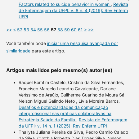
Factors related to suicide behavior in women
,
Revista
de Enfermagem da UFPI: v. 8 n. 4 (2019): Rev Enferm
UFPI
<<
<
52
53
54
55
56
57
58
59
60
61
>
>>
Você também pode
iniciar uma pesquisa avançada por
similaridade
para este artigo.
Artigos mais lidos pelo mesmo(s) autor(es)
Raquel Bomfim Castelo, Cristina da Silva Fernandes,
Francisco Marcelo Leandro Cavalcante, Dariane
Veríssimo de Araújo, Guilherme Guarino de Moura Sá,
Nelson Miguel Galindo Neto , Lívia Moreira Barros,
Desafios e potencialidades da comunicação
interprofissional nas práticas colaborativas na
Estratégia Saúde da Família
,
Revista de Enfermagem
da UFPI: v. 14 n. 1 (2025): Rev Enferm UFPI
Thallyta Juliana Pereira da Silva, Pedro Camilo Calado
da Silva, Cynthia Roberta Dias Torres Silva, Nelson