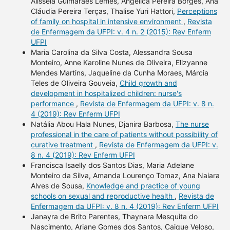
Alisséia Guimarães Lemes, Angélica Pereira Borges, Ana
Cláudia Pereira Terças, Thalise Yuri Hattori,
Perceptions
of family on hospital in intensive environment
,
Revista
de Enfermagem da UFPI: v. 4 n. 2 (2015): Rev Enferm
UFPI
Maria Carolina da Silva Costa, Alessandra Sousa
Monteiro, Anne Karoline Nunes de Oliveira, Elizyanne
Mendes Martins, Jaqueline da Cunha Moraes, Márcia
Teles de Oliveira Gouveia,
Child growth and
development in hospitalized children: nurse's
performance
,
Revista de Enfermagem da UFPI: v. 8 n.
4 (2019): Rev Enferm UFPI
Natália Abou Hala Nunes, Djanira Barbosa,
The nurse
professional in the care of patients without possibility of
curative treatment
,
Revista de Enfermagem da UFPI: v.
8 n. 4 (2019): Rev Enferm UFPI
Francisca Isaelly dos Santos Dias, Maria Adelane
Monteiro da Silva, Amanda Lourenço Tomaz, Ana Naiara
Alves de Sousa,
Knowledge and practice of young
schools on sexual and reproductive health
,
Revista de
Enfermagem da UFPI: v. 8 n. 4 (2019): Rev Enferm UFPI
Janayra de Brito Parentes, Thaynara Mesquita do
Nascimento, Ariane Gomes dos Santos, Caique Veloso,