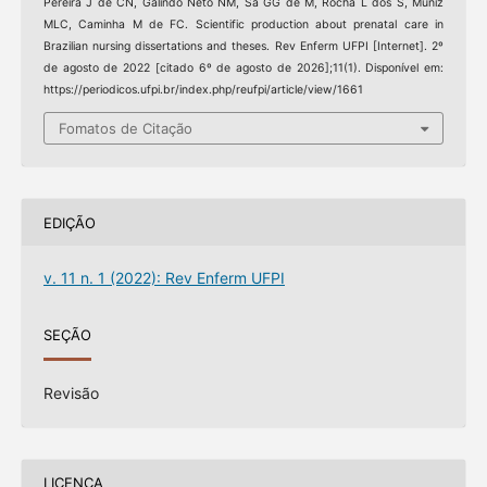
Pereira J de CN, Galindo Neto NM, Sá GG de M, Rocha L dos S, Muniz
MLC, Caminha M de FC. Scientific production about prenatal care in
Brazilian nursing dissertations and theses. Rev Enferm UFPI [Internet]. 2º
de agosto de 2022 [citado 6º de agosto de 2026];11(1). Disponível em:
https://periodicos.ufpi.br/index.php/reufpi/article/view/1661
Fomatos de Citação
EDIÇÃO
v. 11 n. 1 (2022): Rev Enferm UFPI
SEÇÃO
Revisão
LICENÇA