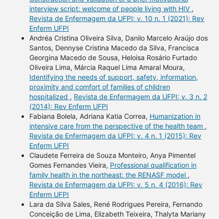
interview script: welcome of people living with HIV
,
Revista de Enfermagem da UFPI: v. 10 n. 1 (2021): Rev
Enferm UFPI
Andréa Cristina Oliveira Silva, Danilo Marcelo Araújo dos
Santos, Dennyse Cristina Macedo da Silva, Francisca
Georgina Macedo de Sousa, Heloisa Rosário Furtado
Oliveira Lima, Márcia Raquel Lima Amaral Moura,
Identifying the needs of support, safety, information,
proximity and comfort of families of children
hospitalized
,
Revista de Enfermagem da UFPI: v. 3 n. 2
(2014): Rev Enferm UFPI
Fabiana Bolela, Adriana Katia Correa,
Humanization in
intensive care from the perspective of the health team
,
Revista de Enfermagem da UFPI: v. 4 n. 1 (2015): Rev
Enferm UFPI
Claudete Ferreira de Souza Monteiro, Anya Pimentel
Gomes Fernandes Vieira,
Professional qualification in
family health in the northeast: the RENASF model
,
Revista de Enfermagem da UFPI: v. 5 n. 4 (2016): Rev
Enferm UFPI
Lara da Silva Sales, René Rodrigues Pereira, Fernando
Conceição de Lima, Elizabeth Teixeira, Thalyta Mariany