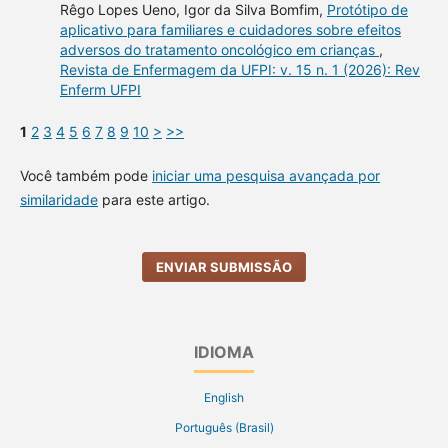
Rêgo Lopes Ueno, Igor da Silva Bomfim,
Protótipo de
aplicativo para familiares e cuidadores sobre efeitos
adversos do tratamento oncológico em crianças
,
Revista de Enfermagem da UFPI: v. 15 n. 1 (2026): Rev
Enferm UFPI
1
2
3
4
5
6
7
8
9
10
>
>>
Você também pode
iniciar uma pesquisa avançada por
similaridade
para este artigo.
ENVIAR SUBMISSÃO
IDIOMA
English
Português (Brasil)