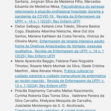
Santana, Jorgivan Silva de Medeiros Filho, Mercedes
Eduarda de Medeiros Mesa,
Psicodinâmica do estresse
relacionado à atuação profissional hospitalar durante a
pandemia da COVID-19
,
Revista de Enfermagem da
UFPI: v. 14 n. 1 (2025): Rev Enferm UFPI
Cleton Salbego, Katiane Lima Toledo, Silvana Bastos
Cogo, Elisabeta Albertina Nietsche, Aline Ost dos
Santos, Mariana Kathleen da Costa Ferreira, Vinícius de
Oliveira Muniz,
Enfermagem de terapia intensiva adulto
frente às Diretivas Antecipadas de Vontade: pesquisa
qualitativa
,
Revista de Enfermagem da UFPI: v. 14 n. 1
(2025): Rev Enferm UFPI
Maria Aparecida Baggio, Fabiana Paes Nogueira
Timoteo, Rosane Meire Munhak da Silva, Gisele Cristina
Manfrini , Aline Renata Hirano,
Prática cultural no
cuidado parental e cuidado transcultural de enfermeiros
ao recém-nascido
,
Revista de Enfermagem da UFPI: v.
13 n. 1 (2024): Rev Enferm UFPI
Priscilla Stephanny Carvalho Matias Nascimento,
Cynthia Roberta Dias Torres Silva , Valdirene Pereira da
Silva Carvalho, Khelyane Mesquita de Carvalho,
Josicleide Montenegro da S. G. Alcoforado,
Construction and validation of a brief motivational