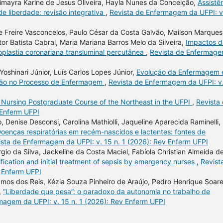
simayra Karine de Jesus Oliveira, Hayla Nunes da Conceição,
Assistê
e liberdade: revisão integrativa
,
Revista de Enfermagem da UFPI: v
e Freire Vasconcelos, Paulo César da Costa Galvão, Mailson Marques
or Batista Cabral, Maria Mariana Barros Melo da Silveira,
Impactos d
plastia coronariana transluminal percutânea
,
Revista de Enfermag
Yoshinari Júnior, Luís Carlos Lopes Júnior,
Evolução da Enfermagem 
zação no Processo de Enfermagem
,
Revista de Enfermagem da UFPI: v
 Nursing Postgraduate Course of the Northeast in the UFPI
,
Revista
 Enferm UFPI
o, Denise Desconsi, Carolina Mathiolli, Jaqueline Aparecida Raminelli,
oenças respiratórias em recém-nascidos e lactentes: fontes de
ista de Enfermagem da UFPI: v. 15 n. 1 (2026): Rev Enferm UFPI
gio da Silva, Jackeline da Costa Maciel, Fabíola Christian Almeida d
tification and initial treatment of sepsis by emergency nurses
,
Revist
v Enferm UFPI
amos dos Reis, Kézia Souza Pinheiro de Araújo, Pedro Henrique Soar
,
“Liberdade que pesa”: o paradoxo da autonomia no trabalho de
magem da UFPI: v. 15 n. 1 (2026): Rev Enferm UFPI