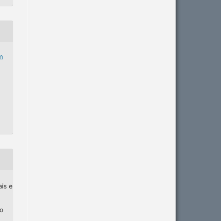
m
ais e
ho