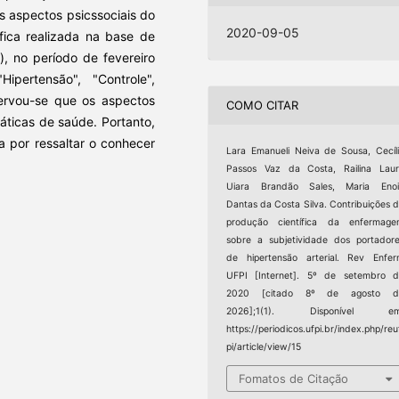
s aspectos psicssociais do
2020-09-05
fica realizada na base de
e), no período de fevereiro
pertensão", "Controle",
ervou-se que os aspectos
COMO CITAR
áticas de saúde. Portanto,
a por ressaltar o conhecer
Lara Emanueli Neiva de Sousa, Cecíl
Passos Vaz da Costa, Railina Lau
Uiara Brandão Sales, Maria Enoi
Dantas da Costa Silva. Contribuições 
produção científica da enfermage
sobre a subjetividade dos portador
de hipertensão arterial. Rev Enfe
UFPI [Internet]. 5º de setembro 
2020 [citado 8º de agosto d
2026];1(1). Disponível em
https://periodicos.ufpi.br/index.php/reu
pi/article/view/15
Fomatos de Citação