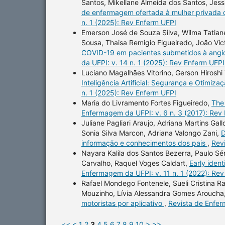
Santos, Mikellane Almeida dos Santos, Jes
de enfermagem ofertada à mulher privada d
n. 1 (2025): Rev Enferm UFPI
Emerson José de Souza Silva, Wilma Tatian
Sousa, Thaisa Remigio Figueiredo, João Vict
COVID-19 em pacientes submetidos à angio
da UFPI: v. 14 n. 1 (2025): Rev Enferm UFPI
Luciano Magalhães Vitorino, Gerson Hiroshi 
Inteligência Artificial: Segurança e Otimi
n. 1 (2025): Rev Enferm UFPI
Maria do Livramento Fortes Figueiredo,
The
Enfermagem da UFPI: v. 6 n. 3 (2017): Rev
Juliane Pagliari Araujo, Adriana Martins Gall
Sonia Silva Marcon, Adriana Valongo Zani,
D
informação e conhecimentos dos pais
,
Rev
Nayara Kalila dos Santos Bezerra, Paulo Sér
Carvalho, Raquel Voges Caldart,
Early iden
Enfermagem da UFPI: v. 11 n. 1 (2022): Re
Rafael Mondego Fontenele, Sueli Cristina R
Mouzinho, Lívia Alessandra Gomes Aroucha
motoristas por aplicativo
,
Revista de Enfer
<<
<
1
2
3
4
5
6
7
8
9
10
>
>>