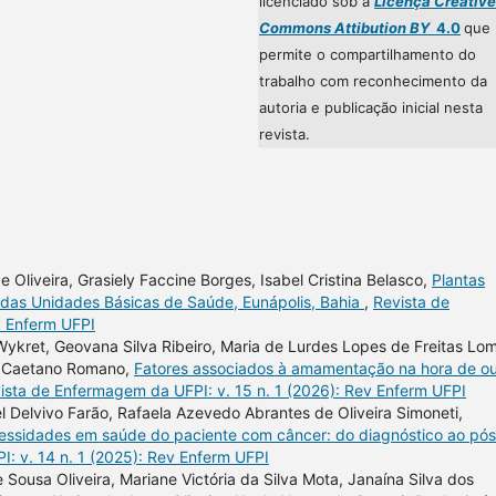
licenciado sob a
Licença Creative
Commons Attibution BY
4.0
que
permite o compartilhamento do
trabalho com reconhecimento da
autoria e publicação inicial nesta
revista.
 Oliveira, Grasiely Faccine Borges, Isabel Cristina Belasco,
Plantas
s das Unidades Básicas de Saúde, Eunápolis, Bahia
,
Revista de
v Enferm UFPI
Wykret, Geovana Silva Ribeiro, Maria de Lurdes Lopes de Freitas Lo
ina Caetano Romano,
Fatores associados à amamentação na hora de o
ista de Enfermagem da UFPI: v. 15 n. 1 (2026): Rev Enferm UFPI
l Delvivo Farão, Rafaela Azevedo Abrantes de Oliveira Simoneti,
ssidades em saúde do paciente com câncer: do diagnóstico ao pós
: v. 14 n. 1 (2025): Rev Enferm UFPI
 Sousa Oliveira, Mariane Victória da Silva Mota, Janaína Silva dos