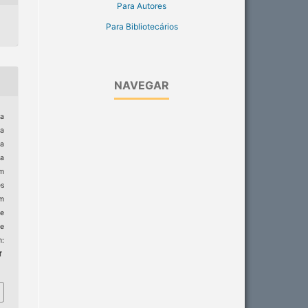
Para Autores
Para Bibliotecários
NAVEGAR
ia
ra
a
da
m
es
rm
de
e
:
f