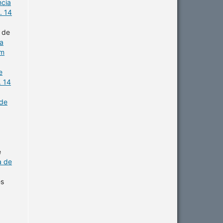
ncia
. 14
 de
a
em
e
. 14
 de
e
a de
es