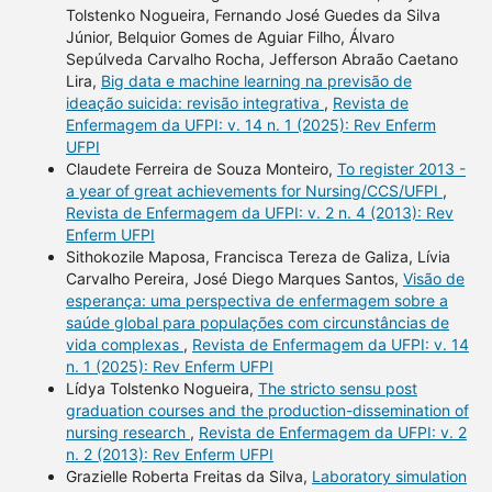
Tolstenko Nogueira, Fernando José Guedes da Silva
Júnior, Belquior Gomes de Aguiar Filho, Álvaro
Sepúlveda Carvalho Rocha, Jefferson Abraão Caetano
Lira,
Big data e machine learning na previsão de
ideação suicida: revisão integrativa
,
Revista de
Enfermagem da UFPI: v. 14 n. 1 (2025): Rev Enferm
UFPI
Claudete Ferreira de Souza Monteiro,
To register 2013 -
a year of great achievements for Nursing/CCS/UFPI
,
Revista de Enfermagem da UFPI: v. 2 n. 4 (2013): Rev
Enferm UFPI
Sithokozile Maposa, Francisca Tereza de Galiza, Lívia
Carvalho Pereira, José Diego Marques Santos,
Visão de
esperança: uma perspectiva de enfermagem sobre a
saúde global para populações com circunstâncias de
vida complexas
,
Revista de Enfermagem da UFPI: v. 14
n. 1 (2025): Rev Enferm UFPI
Lídya Tolstenko Nogueira,
The stricto sensu post
graduation courses and the production-dissemination of
nursing research
,
Revista de Enfermagem da UFPI: v. 2
n. 2 (2013): Rev Enferm UFPI
Grazielle Roberta Freitas da Silva,
Laboratory simulation