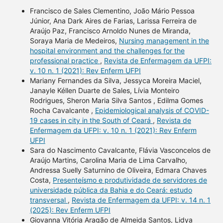
Francisco de Sales Clementino, João Mário Pessoa
Júnior, Ana Dark Aires de Farias, Larissa Ferreira de
Araújo Paz, Francisco Arnoldo Nunes de Miranda,
Soraya Maria de Medeiros,
Nursing management in the
hospital environment and the challenges for the
professional practice
,
Revista de Enfermagem da UFPI:
v. 10 n. 1 (2021): Rev Enferm UFPI
Mariany Fernandes da Silva, Jessyca Moreira Maciel,
Janayle Kéllen Duarte de Sales, Lívia Monteiro
Rodrigues, Sheron Maria Silva Santos , Edilma Gomes
Rocha Cavalcante ,
Epidemiological analysis of COVID-
19 cases in city in the South of Ceará
,
Revista de
Enfermagem da UFPI: v. 10 n. 1 (2021): Rev Enferm
UFPI
Sara do Nascimento Cavalcante, Flávia Vasconcelos de
Araújo Martins, Carolina Maria de Lima Carvalho,
Andressa Suelly Saturnino de Oliveira, Edmara Chaves
Costa,
Presenteísmo e produtividade de servidores de
universidade pública da Bahia e do Ceará: estudo
transversal
,
Revista de Enfermagem da UFPI: v. 14 n. 1
(2025): Rev Enferm UFPI
Giovanna Vitória Aragão de Almeida Santos, Lidya