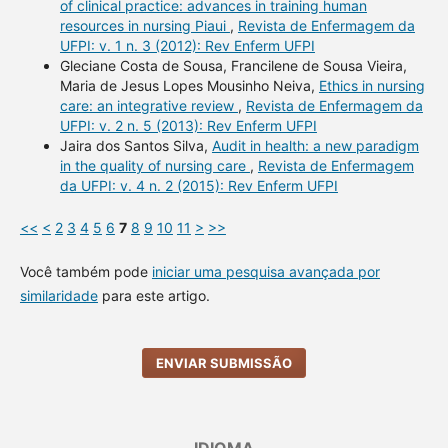
of clinical practice: advances in training human
resources in nursing Piaui
,
Revista de Enfermagem da
UFPI: v. 1 n. 3 (2012): Rev Enferm UFPI
Gleciane Costa de Sousa, Francilene de Sousa Vieira,
Maria de Jesus Lopes Mousinho Neiva,
Ethics in nursing
care: an integrative review
,
Revista de Enfermagem da
UFPI: v. 2 n. 5 (2013): Rev Enferm UFPI
Jaira dos Santos Silva,
Audit in health: a new paradigm
in the quality of nursing care
,
Revista de Enfermagem
da UFPI: v. 4 n. 2 (2015): Rev Enferm UFPI
<<
<
2
3
4
5
6
7
8
9
10
11
>
>>
Você também pode
iniciar uma pesquisa avançada por
similaridade
para este artigo.
ENVIAR SUBMISSÃO