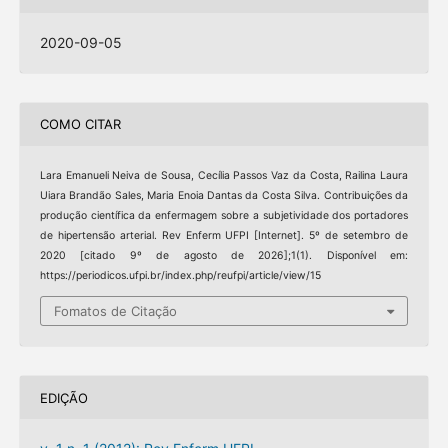
2020-09-05
COMO CITAR
Lara Emanueli Neiva de Sousa, Cecília Passos Vaz da Costa, Railina Laura
Uiara Brandão Sales, Maria Enoia Dantas da Costa Silva. Contribuições da
produção científica da enfermagem sobre a subjetividade dos portadores
de hipertensão arterial. Rev Enferm UFPI [Internet]. 5º de setembro de
2020 [citado 9º de agosto de 2026];1(1). Disponível em:
https://periodicos.ufpi.br/index.php/reufpi/article/view/15
Fomatos de Citação
EDIÇÃO