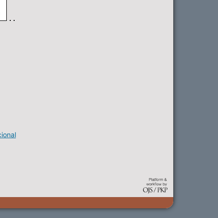
ional