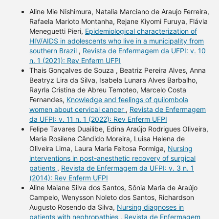
Aline Mie Nishimura, Natalia Marciano de Araujo Ferreira,
Rafaela Marioto Montanha, Rejane Kiyomi Furuya, Flávia
Meneguetti Pieri,
Epidemiological characterization of
HIV/AIDS in adolescents who live in a municipality from
southern Brazil
,
Revista de Enfermagem da UFPI: v. 10
n. 1 (2021): Rev Enferm UFPI
Thais Gonçalves de Souza , Beatriz Pereira Alves, Anna
Beatryz Lira da Silva, Isabela Lunara Alves Barbalho,
Rayrla Cristina de Abreu Temoteo, Marcelo Costa
Fernandes,
Knowledge and feelings of quilombola
women about cervical cancer
,
Revista de Enfermagem
da UFPI: v. 11 n. 1 (2022): Rev Enferm UFPI
Felipe Tavares Duailibe, Edina Araújo Rodrigues Oliveira,
Maria Rosilene Cândido Moreira, Luisa Helena de
Oliveira Lima, Laura Maria Feitosa Formiga,
Nursing
interventions in post-anesthetic recovery of surgical
patients
,
Revista de Enfermagem da UFPI: v. 3 n. 1
(2014): Rev Enferm UFPI
Aline Maiane Silva dos Santos, Sônia Maria de Araújo
Campelo, Wenysson Noleto dos Santos, Richardson
Augusto Rosendo da Silva,
Nursing diagnoses in
patients with nephropathies
,
Revista de Enfermagem