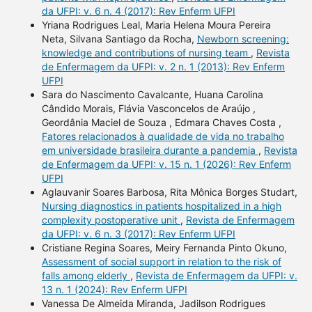
da UFPI: v. 6 n. 4 (2017): Rev Enferm UFPI
Yriana Rodrigues Leal, Maria Helena Moura Pereira
Neta, Silvana Santiago da Rocha,
Newborn screening:
knowledge and contributions of nursing team
,
Revista
de Enfermagem da UFPI: v. 2 n. 1 (2013): Rev Enferm
UFPI
Sara do Nascimento Cavalcante, Huana Carolina
Cândido Morais, Flávia Vasconcelos de Araújo ,
Geordânia Maciel de Souza , Edmara Chaves Costa ,
Fatores relacionados à qualidade de vida no trabalho
em universidade brasileira durante a pandemia
,
Revista
de Enfermagem da UFPI: v. 15 n. 1 (2026): Rev Enferm
UFPI
Aglauvanir Soares Barbosa, Rita Mônica Borges Studart,
Nursing diagnostics in patients hospitalized in a high
complexity postoperative unit
,
Revista de Enfermagem
da UFPI: v. 6 n. 3 (2017): Rev Enferm UFPI
Cristiane Regina Soares, Meiry Fernanda Pinto Okuno,
Assessment of social support in relation to the risk of
falls among elderly
,
Revista de Enfermagem da UFPI: v.
13 n. 1 (2024): Rev Enferm UFPI
Vanessa De Almeida Miranda, Jadilson Rodrigues