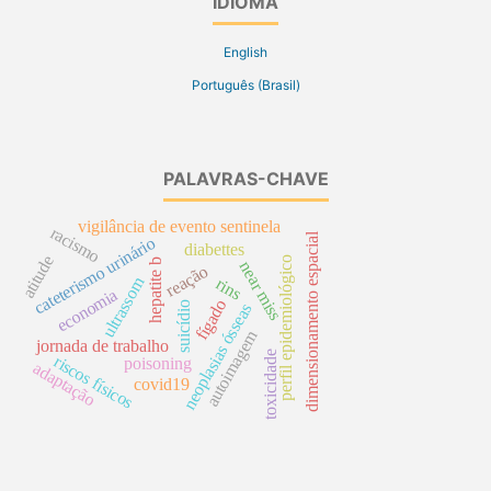
IDIOMA
English
Português (Brasil)
PALAVRAS-CHAVE
vigilância de evento sentinela
racismo
dimensionamento espacial
cateterismo urinário
diabettes
atitude
perfil epidemiológico
hepatite b
near miss
reação
ultrassom
rins
economia
fígado
suicídio
neoplasias ósseas
autoimagem
jornada de trabalho
toxicidade
riscos físicos
poisoning
adaptação
covid19