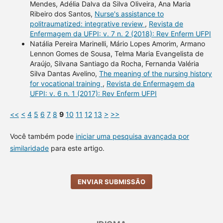
Mendes, Adélia Dalva da Silva Oliveira, Ana Maria
Ribeiro dos Santos,
Nurse's assistance to
politraumatized: integrative review
,
Revista de
Enfermagem da UFPI: v. 7 n. 2 (2018): Rev Enferm UFPI
Natália Pereira Marinelli, Mário Lopes Amorim, Armano
Lennon Gomes de Sousa, Telma Maria Evangelista de
Araújo, Silvana Santiago da Rocha, Fernanda Valéria
Silva Dantas Avelino,
The meaning of the nursing history
for vocational training
,
Revista de Enfermagem da
UFPI: v. 6 n. 1 (2017): Rev Enferm UFPI
<<
<
4
5
6
7
8
9
10
11
12
13
>
>>
Você também pode
iniciar uma pesquisa avançada por
similaridade
para este artigo.
ENVIAR SUBMISSÃO