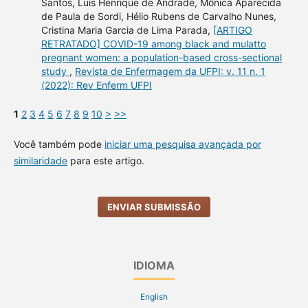
Santos, Luis Henrique de Andrade, Mônica Aparecida
de Paula de Sordi, Hélio Rubens de Carvalho Nunes,
Cristina Maria Garcia de Lima Parada,
[ARTIGO
RETRATADO] COVID-19 among black and mulatto
pregnant women: a population-based cross-sectional
study
,
Revista de Enfermagem da UFPI: v. 11 n. 1
(2022): Rev Enferm UFPI
1
2
3
4
5
6
7
8
9
10
>
>>
Você também pode
iniciar uma pesquisa avançada por
similaridade
para este artigo.
ENVIAR SUBMISSÃO
IDIOMA
English