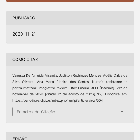
PUBLICADO
2020-11-21
COMO CITAR
Vanessa De Almeida Miranda, Jadilson Rodrigues Mendes, Adélia Dalva da
Silva Oliveira, Ana Maria Ribeiro dos Santos. Nurse’s assistance to
politraumatized: integrative review . Rev Enferm UFPI [Internet]. 21º de
novembro de 2020 [citado 7º de agosto de 2026];7(2). Disponível em:
https://periodicos.ufpi.br/index.php/reufpi/article/view/504
Fomatos de Citação
EDIÇÃO