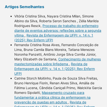
Artigos Semelhantes
Vitória Cristina Silva, Nayara Cristina Milan, Simone
Albino da Silva, Roberta Seron Sanches , Zélia Marilda
Rodrigues Resck,
Processo de trabalho do enfermeiro
diante de eventos adversos: reflexões sobre a segunda
vítima
,
Revista de Enfermagem da UFPI: v. 14 n. 1
(2025): Rev Enferm UFPI
Fernanda Cristina Rosa Alves, Fernando Conceição de
Lima, Bruna Camila Blans Moreira, Tatiana Menezes
Noronha Panzetti, Antônio Jorge Silva Corrêa Júnior,
Mary Elizabeth de Santana,
Conhecimento de mulheres
mastectomizadas sobre linfedema
,
Revista de
Enfermagem da UFPI: v. 14 n. 1 (2025): Rev Enferm
UFPI
Catrine Storch Moitinho, Paula de Souza Silva Freitas,
Bruno Henrique Fiorin, Renan Alves Silva, Amália de
Fátima Lucena, Cândida Caniçali Primo, Walckíria Garcia
Romero Sipolatti,
Mapeamento cruzado para
fundamentar a prática clínica de enfermagem na
prevenção de quedas em adultos
,
Revista de
Enfermagem da UFPI: v. 14 n. 1 (2025): Rev Enferm