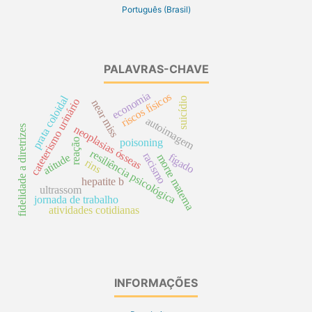
Português (Brasil)
PALAVRAS-CHAVE
economia
riscos físicos
prata coloidal
suicídio
cateterismo urinário
near miss
autoimagem
neoplasias ósseas
fidelidade a diretrizes
reação
poisoning
resiliência psicológica
racismo
fígado
atitude
morte materna
rins
hepatite b
ultrassom
jornada de trabalho
atividades cotidianas
INFORMAÇÕES