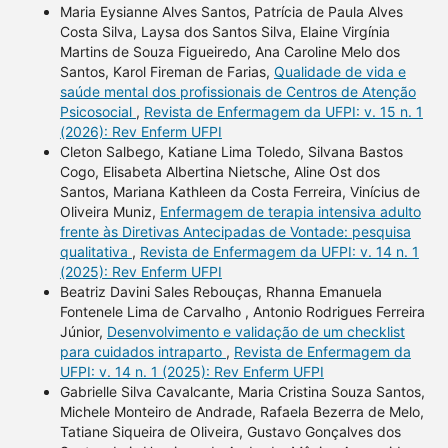
Maria Eysianne Alves Santos, Patrícia de Paula Alves
Costa Silva, Laysa dos Santos Silva, Elaine Virgínia
Martins de Souza Figueiredo, Ana Caroline Melo dos
Santos, Karol Fireman de Farias,
Qualidade de vida e
saúde mental dos profissionais de Centros de Atenção
Psicosocial
,
Revista de Enfermagem da UFPI: v. 15 n. 1
(2026): Rev Enferm UFPI
Cleton Salbego, Katiane Lima Toledo, Silvana Bastos
Cogo, Elisabeta Albertina Nietsche, Aline Ost dos
Santos, Mariana Kathleen da Costa Ferreira, Vinícius de
Oliveira Muniz,
Enfermagem de terapia intensiva adulto
frente às Diretivas Antecipadas de Vontade: pesquisa
qualitativa
,
Revista de Enfermagem da UFPI: v. 14 n. 1
(2025): Rev Enferm UFPI
Beatriz Davini Sales Rebouças, Rhanna Emanuela
Fontenele Lima de Carvalho , Antonio Rodrigues Ferreira
Júnior,
Desenvolvimento e validação de um checklist
para cuidados intraparto
,
Revista de Enfermagem da
UFPI: v. 14 n. 1 (2025): Rev Enferm UFPI
Gabrielle Silva Cavalcante, Maria Cristina Souza Santos,
Michele Monteiro de Andrade, Rafaela Bezerra de Melo,
Tatiane Siqueira de Oliveira, Gustavo Gonçalves dos