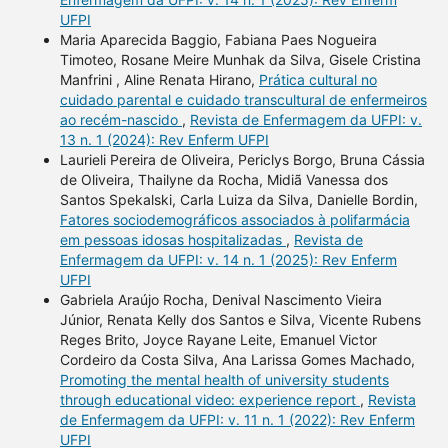
UFPI
Maria Aparecida Baggio, Fabiana Paes Nogueira
Timoteo, Rosane Meire Munhak da Silva, Gisele Cristina
Manfrini , Aline Renata Hirano,
Prática cultural no
cuidado parental e cuidado transcultural de enfermeiros
ao recém-nascido
,
Revista de Enfermagem da UFPI: v.
13 n. 1 (2024): Rev Enferm UFPI
Laurieli Pereira de Oliveira, Periclys Borgo, Bruna Cássia
de Oliveira, Thailyne da Rocha, Midiã Vanessa dos
Santos Spekalski, Carla Luiza da Silva, Danielle Bordin,
Fatores sociodemográficos associados à polifarmácia
em pessoas idosas hospitalizadas
,
Revista de
Enfermagem da UFPI: v. 14 n. 1 (2025): Rev Enferm
UFPI
Gabriela Araújo Rocha, Denival Nascimento Vieira
Júnior, Renata Kelly dos Santos e Silva, Vicente Rubens
Reges Brito, Joyce Rayane Leite, Emanuel Victor
Cordeiro da Costa Silva, Ana Larissa Gomes Machado,
Promoting the mental health of university students
through educational video: experience report
,
Revista
de Enfermagem da UFPI: v. 11 n. 1 (2022): Rev Enferm
UFPI