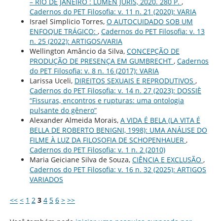
– RIO DE JANEIRO : LUMEN JURIS, 2020. 280 P.
,
Cadernos do PET Filosofia: v. 11 n. 21 (2020): VARIA
Israel Simplicio Torres,
O AUTOCUIDADO SOB UM
ENFOQUE TRÁGICO:
,
Cadernos do PET Filosofia: v. 13
n. 25 (2022): ARTIGOS/VARIA
Wellington Amâncio da Silva,
CONCEPÇÃO DE
PRODUÇÃO DE PRESENÇA EM GUMBRECHT
,
Cadernos
do PET Filosofia: v. 8 n. 16 (2017): VARIA
Larissa Uceli,
DIREITOS SEXUAIS E REPRODUTIVOS
,
Cadernos do PET Filosofia: v. 14 n. 27 (2023): DOSSIÈ
“Fissuras, encontros e rupturas: uma ontologia
pulsante do gênero”
Alexander Almeida Morais,
A VIDA É BELA (LA VITA É
BELLA DE ROBERTO BENIGNI, 1998): UMA ANÁLISE DO
FILME À LUZ DA FILOSOFIA DE SCHOPENHAUER
,
Cadernos do PET Filosofia: v. 1 n. 2 (2010)
Maria Geiciane Silva de Souza,
CIÊNCIA E EXCLUSÃO
,
Cadernos do PET Filosofia: v. 16 n. 32 (2025): ARTIGOS
VARIADOS
<<
<
1
2
3
4
5
6
>
>>