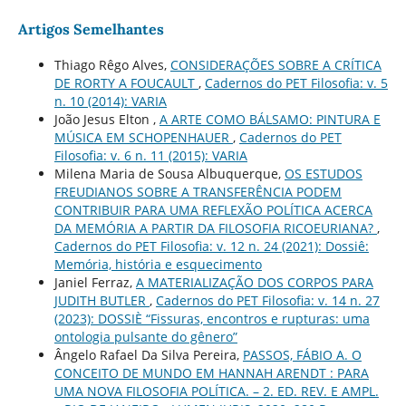
Artigos Semelhantes
Thiago Rêgo Alves,
CONSIDERAÇÕES SOBRE A CRÍTICA
DE RORTY A FOUCAULT
,
Cadernos do PET Filosofia: v. 5
n. 10 (2014): VARIA
João Jesus Elton ,
A ARTE COMO BÁLSAMO: PINTURA E
MÚSICA EM SCHOPENHAUER
,
Cadernos do PET
Filosofia: v. 6 n. 11 (2015): VARIA
Milena Maria de Sousa Albuquerque,
OS ESTUDOS
FREUDIANOS SOBRE A TRANSFERÊNCIA PODEM
CONTRIBUIR PARA UMA REFLEXÃO POLÍTICA ACERCA
DA MEMÓRIA A PARTIR DA FILOSOFIA RICOEURIANA?
,
Cadernos do PET Filosofia: v. 12 n. 24 (2021): Dossiê:
Memória, história e esquecimento
Janiel Ferraz,
A MATERIALIZAÇÃO DOS CORPOS PARA
JUDITH BUTLER
,
Cadernos do PET Filosofia: v. 14 n. 27
(2023): DOSSIÈ “Fissuras, encontros e rupturas: uma
ontologia pulsante do gênero”
Ângelo Rafael Da Silva Pereira,
PASSOS, FÁBIO A. O
CONCEITO DE MUNDO EM HANNAH ARENDT : PARA
UMA NOVA FILOSOFIA POLÍTICA. – 2. ED. REV. E AMPL.