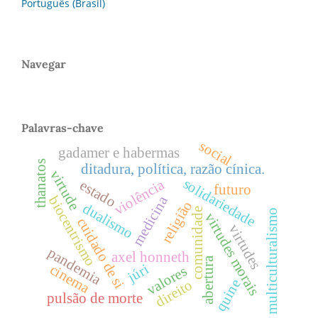
Português (Brasil)
Navegar
Palavras-chave
social
gadamer e habermas
thanatos
ditadura, política, razão cínica.
virtude
solidariedade
violência
estado
futuro
medicina
biocentrismo
religião
dualismo
comunidade
multiculturalismo
virtudes morais
cuidado de si
virtudes
pandemia
axel honneth
abertura
júri
cinema
valores
quine
direito
pulsão de morte