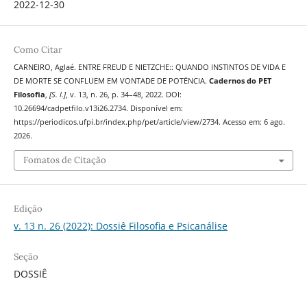
2022-12-30
Como Citar
CARNEIRO, Aglaé. ENTRE FREUD E NIETZCHE:: QUANDO INSTINTOS DE VIDA E
DE MORTE SE CONFLUEM EM VONTADE DE POTËNCIA.
Cadernos do PET
Filosofia
,
[S. l.]
, v. 13, n. 26, p. 34–48, 2022. DOI:
10.26694/cadpetfilo.v13i26.2734. Disponível em:
https://periodicos.ufpi.br/index.php/pet/article/view/2734. Acesso em: 6 ago.
2026.
Fomatos de Citação
Edição
v. 13 n. 26 (2022): Dossiê Filosofia e Psicanálise
Seção
DOSSIÊ