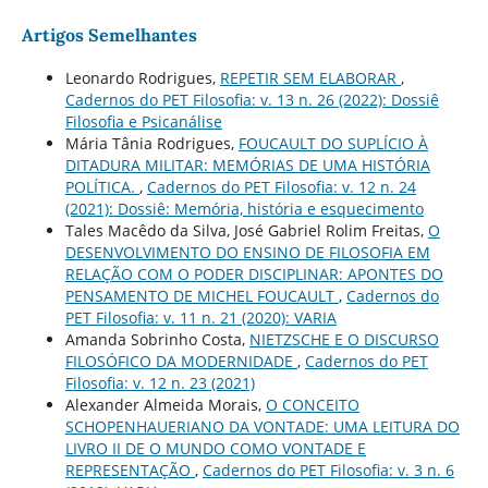
Artigos Semelhantes
Leonardo Rodrigues,
REPETIR SEM ELABORAR
,
Cadernos do PET Filosofia: v. 13 n. 26 (2022): Dossiê
Filosofia e Psicanálise
Mária Tânia Rodrigues,
FOUCAULT DO SUPLÍCIO À
DITADURA MILITAR: MEMÓRIAS DE UMA HISTÓRIA
POLÍTICA.
,
Cadernos do PET Filosofia: v. 12 n. 24
(2021): Dossiê: Memória, história e esquecimento
Tales Macêdo da Silva, José Gabriel Rolim Freitas,
O
DESENVOLVIMENTO DO ENSINO DE FILOSOFIA EM
RELAÇÃO COM O PODER DISCIPLINAR: APONTES DO
PENSAMENTO DE MICHEL FOUCAULT
,
Cadernos do
PET Filosofia: v. 11 n. 21 (2020): VARIA
Amanda Sobrinho Costa,
NIETZSCHE E O DISCURSO
FILOSÓFICO DA MODERNIDADE
,
Cadernos do PET
Filosofia: v. 12 n. 23 (2021)
Alexander Almeida Morais,
O CONCEITO
SCHOPENHAUERIANO DA VONTADE: UMA LEITURA DO
LIVRO II DE O MUNDO COMO VONTADE E
REPRESENTAÇÃO
,
Cadernos do PET Filosofia: v. 3 n. 6