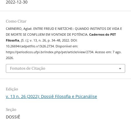
2022-12-30
Como Citar
CARNEIRO, Aglaé. ENTRE FREUD E NIETZCHE:: QUANDO INSTINTOS DE VIDA E
DE MORTE SE CONFLUEM EM VONTADE DE POTËNCIA.
Cadernos do PET
Filosofia
,
[S. l.]
, v. 13, n. 26, p. 34–48, 2022. DOI:
10.26694/cadpetfilo.v13i26.2734. Disponível em:
https://periodicos.ufpi.br/index.php/pet/article/view/2734. Acesso em: 7 ago.
2026.
Fomatos de Citação
Edição
v. 13 n. 26 (2022): Dossiê Filosofia e Psicanálise
Seção
DOSSIÊ