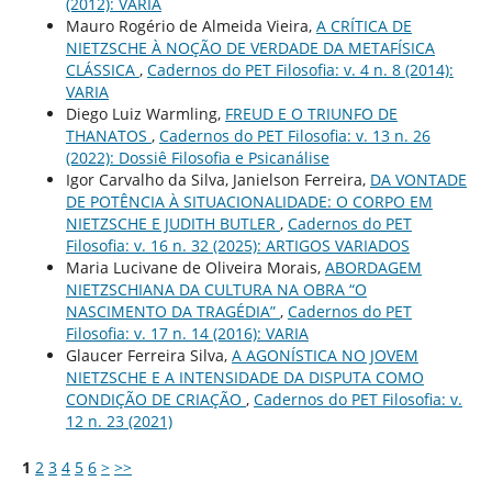
(2012): VARIA
Mauro Rogério de Almeida Vieira,
A CRÍTICA DE
NIETZSCHE À NOÇÃO DE VERDADE DA METAFÍSICA
CLÁSSICA
,
Cadernos do PET Filosofia: v. 4 n. 8 (2014):
VARIA
Diego Luiz Warmling,
FREUD E O TRIUNFO DE
THANATOS
,
Cadernos do PET Filosofia: v. 13 n. 26
(2022): Dossiê Filosofia e Psicanálise
Igor Carvalho da Silva, Janielson Ferreira,
DA VONTADE
DE POTÊNCIA À SITUACIONALIDADE: O CORPO EM
NIETZSCHE E JUDITH BUTLER
,
Cadernos do PET
Filosofia: v. 16 n. 32 (2025): ARTIGOS VARIADOS
Maria Lucivane de Oliveira Morais,
ABORDAGEM
NIETZSCHIANA DA CULTURA NA OBRA “O
NASCIMENTO DA TRAGÉDIA”
,
Cadernos do PET
Filosofia: v. 17 n. 14 (2016): VARIA
Glaucer Ferreira Silva,
A AGONÍSTICA NO JOVEM
NIETZSCHE E A INTENSIDADE DA DISPUTA COMO
CONDIÇÃO DE CRIAÇÃO
,
Cadernos do PET Filosofia: v.
12 n. 23 (2021)
1
2
3
4
5
6
>
>>