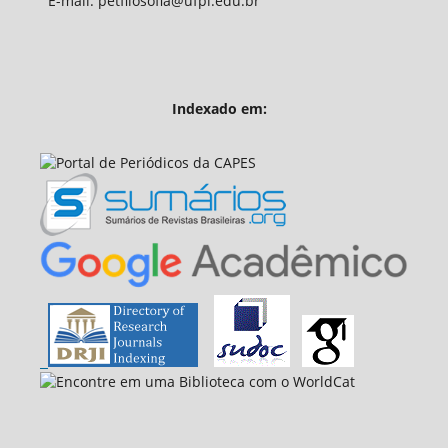
E-mail: petfilosofia@ufpi.edu.br
Indexado em: