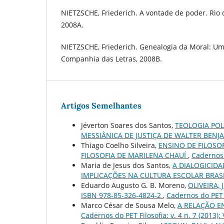
NIETZSCHE, Friederich. A vontade de poder. Rio 
2008A.
NIETZSCHE, Friederich. Genealogia da Moral: Um
Companhia das Letras, 2008B.
Artigos Semelhantes
Jéverton Soares dos Santos,
TEOLOGIA POL
MESSIÂNICA DE JUSTIÇA DE WALTER BEN
Thiago Coelho Silveira,
ENSINO DE FILOSO
FILOSOFIA DE MARILENA CHAUÍ
,
Cadernos d
Maria de Jesus dos Santos,
A DIALOGICID
IMPLICAÇÕES NA CULTURA ESCOLAR BRAS
Eduardo Augusto G. B. Moreno,
OLIVEIRA,
ISBN 978-85-326-4824-2
,
Cadernos do PET F
Marco César de Sousa Melo,
A RELAÇÃO E
Cadernos do PET Filosofia: v. 4 n. 7 (2013):