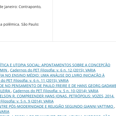
de Janeiro: Contraponto,
a polêmica. São Paulo:
ÍTICA E UTOPIA SOCIAL: APONTAMENTOS SOBRE A CONCEPÇÃO
JAMIN
,
Cadernos do PET Filosofia: v. 6 n. 12 (2015): VARIA
FIA NO ENSINO MÉDIO: UMA ANÁLISE DO LIVRO INICIAÇÃO À
o PET Filosofia: v. 6 n. 11 (2015): VARIA
ADE NO PENSAMENTO DE PAULO FREIRE E DE HANS GEORG GADAME
ILEIRA
,
Cadernos do PET Filosofia: v. 5 n. 10 (2014): VARIA
 JELSON R. COMPREENDER HANS JONAS. PETRÓPOLIS: VOZES, 2014.
ilosofia: v. 5 n. 9 (2014): VARIA
NTRE PÓS-MODERNIDADE E RELIGIÃO SEGUNDO GIANNI VATTIMO
,
 VARIA