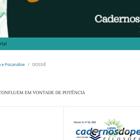
rtal
a e Psicanálise
/
DOSSIÊ
 CONFLUEM EM VONTADE DE POTËNCIA