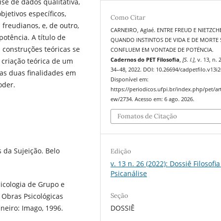
se de dados qualitativa,
bjetivos específicos,
Como Citar
 freudianos, e, de outro,
CARNEIRO, Aglaé. ENTRE FREUD E NIETZCHE
otência. A título de
QUANDO INSTINTOS DE VIDA E DE MORTE 
 construções teóricas se
CONFLUEM EM VONTADE DE POTËNCIA.
Cadernos do PET Filosofia
,
[S. l.]
, v. 13, n. 
 criação teórica de um
34–48, 2022. DOI: 10.26694/cadpetfilo.v13i2
as duas finalidades em
Disponível em:
oder.
https://periodicos.ufpi.br/index.php/pet/art
ew/2734. Acesso em: 6 ago. 2026.
Fomatos de Citação
s da Sujeição. Belo
Edição
v. 13 n. 26 (2022): Dossiê Filosofia
Psicanálise
icologia de Grupo e
 Obras Psicológicas
Seção
aneiro: Imago, 1996.
DOSSIÊ