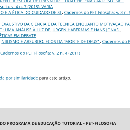
RENT. A ESCOLA DE FRANKFURT. TRAD. HELENA CARDOSO. SÃO
ofia: v. 4 n. 7 (2013): VARIA
O E A ÉTICA DO CUIDADO DE SI
,
Cadernos do PET Filosofia: v. 3 n. 
EXAUSTIVO DA CIÊNCIA E DA TÉCNICA ENQUANTO MOTIVAÇÃO P
: UMA ANÁLISE À LUZ DE JÜRGEN HABERMAS E HANS JONAS
,
): ÉTICAS EM DEBATE
,
NIILISMO E ABSURDO: ECOS DA “MORTE DE DEUS”
,
Cadernos do 
,
Cadernos do PET Filosofia: v. 2 n. 4 (2011)
da por similaridade
para este artigo.
 DO PROGRAMA DE EDUCAÇÃO TUTORIAL - PET-FILOSOFIA