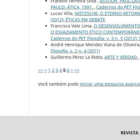
Franklin Ferreira Silva ,
ASSOUN, PAUL-LAU
PAULO: ÁTICA, 1991.
,
Cadernos do PET Filos
Lucas Villa,
NIETZSCHE, O ETERNO RETORN
(2012): ÉTICAS EM DEBATE
Francisco Vale Lima,
O DESENVOLVIMENTO 
O ESVAZIAMENTO ÉTICO CONTEMPORÂNEO
Cadernos do PET Filosofia: v. 3 n. 5 (2012
André Henrique Mendes Viana de Oliveira
Filosofia: v. 2 n. 4 (2011)
Guillermo Pérez La Rotta,
ARTE Y VERDAD
<<
<
1
2
3
4
5
6
>
>>
Você também pode
iniciar uma pesquisa avança
REVISTA