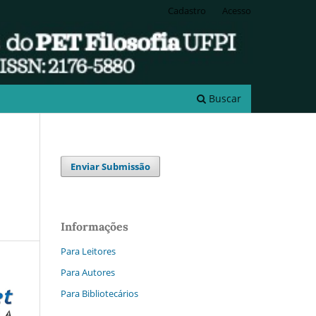
Cadastro
Acesso
Buscar
Enviar Submissão
Informações
Para Leitores
Para Autores
Para Bibliotecários