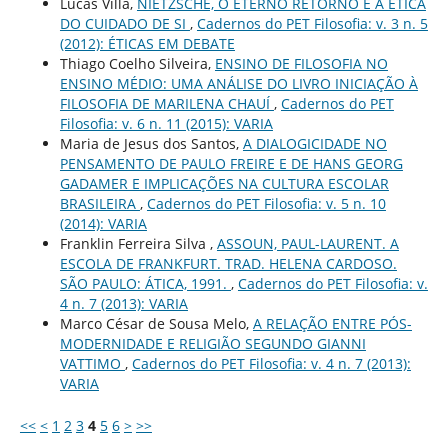
Lucas Villa,
NIETZSCHE, O ETERNO RETORNO E A ÉTICA
DO CUIDADO DE SI
,
Cadernos do PET Filosofia: v. 3 n. 5
(2012): ÉTICAS EM DEBATE
Thiago Coelho Silveira,
ENSINO DE FILOSOFIA NO
ENSINO MÉDIO: UMA ANÁLISE DO LIVRO INICIAÇÃO À
FILOSOFIA DE MARILENA CHAUÍ
,
Cadernos do PET
Filosofia: v. 6 n. 11 (2015): VARIA
Maria de Jesus dos Santos,
A DIALOGICIDADE NO
PENSAMENTO DE PAULO FREIRE E DE HANS GEORG
GADAMER E IMPLICAÇÕES NA CULTURA ESCOLAR
BRASILEIRA
,
Cadernos do PET Filosofia: v. 5 n. 10
(2014): VARIA
Franklin Ferreira Silva ,
ASSOUN, PAUL-LAURENT. A
ESCOLA DE FRANKFURT. TRAD. HELENA CARDOSO.
SÃO PAULO: ÁTICA, 1991.
,
Cadernos do PET Filosofia: v.
4 n. 7 (2013): VARIA
Marco César de Sousa Melo,
A RELAÇÃO ENTRE PÓS-
MODERNIDADE E RELIGIÃO SEGUNDO GIANNI
VATTIMO
,
Cadernos do PET Filosofia: v. 4 n. 7 (2013):
VARIA
<<
<
1
2
3
4
5
6
>
>>