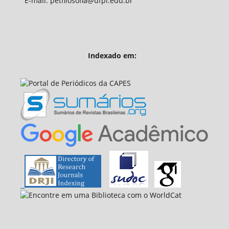
E-mail: petfilosofia@ufpi.edu.br
Indexado em: