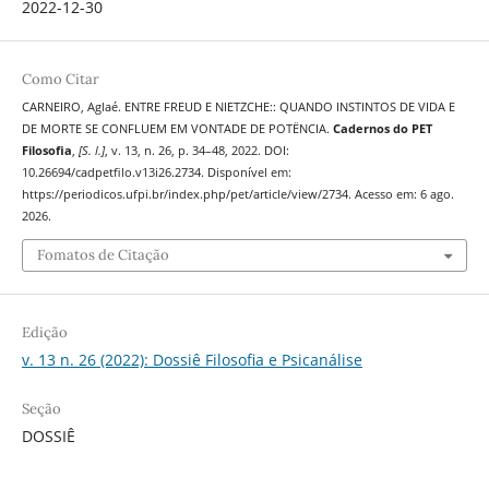
2022-12-30
Como Citar
CARNEIRO, Aglaé. ENTRE FREUD E NIETZCHE:: QUANDO INSTINTOS DE VIDA E
DE MORTE SE CONFLUEM EM VONTADE DE POTËNCIA.
Cadernos do PET
Filosofia
,
[S. l.]
, v. 13, n. 26, p. 34–48, 2022. DOI:
10.26694/cadpetfilo.v13i26.2734. Disponível em:
https://periodicos.ufpi.br/index.php/pet/article/view/2734. Acesso em: 6 ago.
2026.
Fomatos de Citação
Edição
v. 13 n. 26 (2022): Dossiê Filosofia e Psicanálise
Seção
DOSSIÊ