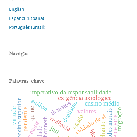
English
Español (España)
Português (Brasil)
Navegar
Palavras-chave
imperativo da responsabilidade
exigência axiológica
análise
ensino superior
dualismo
thanatos
ensino médio
quine
pandemia
virtude
migração
valores
virtudes morais
cuidado de si
estado
vontade de vida
violência
axel honneth
religião
júri