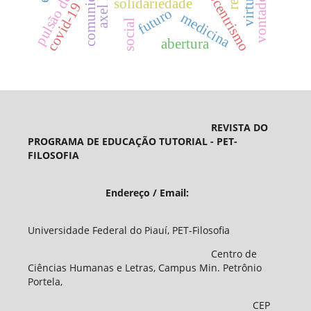
pulsão de morte
comunidade
biocentrismo
solidariedade
covid-19
futuro
medicina
social
abertura
REVISTA DO
PROGRAMA DE EDUCAÇÃO TUTORIAL - PET-
FILOSOFIA
Endereço / Email:
Universidade Federal do Piauí, PET-Filosofia
Centro de
Ciências Humanas e Letras, Campus Min. Petrônio
Portela,
CEP