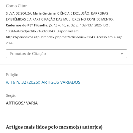
Como Citar
SILVA DE SOUZA, Maria Geiciane. CIÊNCIA E EXCLUSÃO: BARREIRAS
EPISTÊMICAS E A PARTICIPAÇÃO DAS MULHERES NO CONHECIMENTO.
Cadernos do PET Filosofia
,
[S. l.]
, v. 16, n. 32, p. 132–137, 2026. DOI:
10.26694/cadpetfilo.v16i32.8043. Disponível em:
https://periodicos.ufpi.br/index.php/pet/article/view/8043. Acesso em: 6 ago.
2026.
Fomatos de Citação
Edição
v. 16 n. 32 (2025): ARTIGOS VARIADOS
Seção
ARTIGOS/ VARIA
Artigos mais lidos pelo mesmo(s) autor(es)