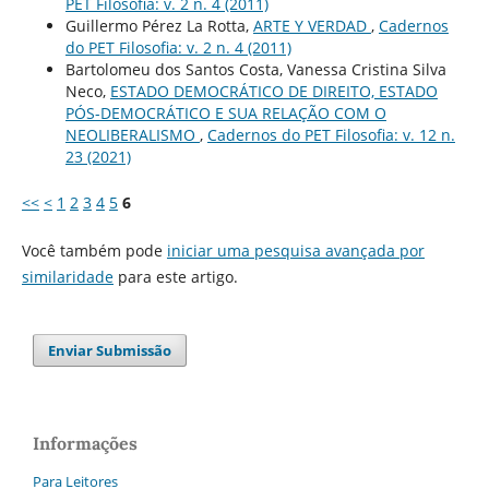
PET Filosofia: v. 2 n. 4 (2011)
Guillermo Pérez La Rotta,
ARTE Y VERDAD
,
Cadernos
do PET Filosofia: v. 2 n. 4 (2011)
Bartolomeu dos Santos Costa, Vanessa Cristina Silva
Neco,
ESTADO DEMOCRÁTICO DE DIREITO, ESTADO
PÓS-DEMOCRÁTICO E SUA RELAÇÃO COM O
NEOLIBERALISMO
,
Cadernos do PET Filosofia: v. 12 n.
23 (2021)
<<
<
1
2
3
4
5
6
Você também pode
iniciar uma pesquisa avançada por
similaridade
para este artigo.
Enviar Submissão
Informações
Para Leitores