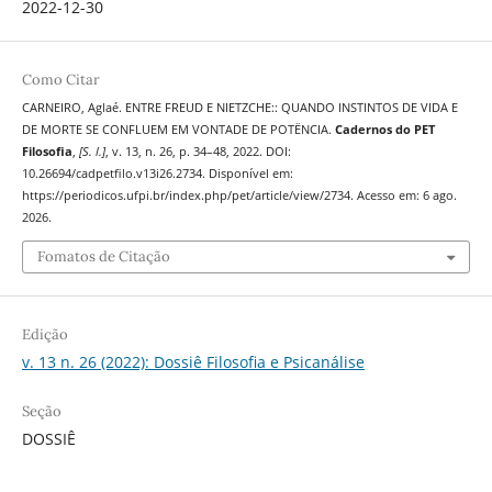
2022-12-30
Como Citar
CARNEIRO, Aglaé. ENTRE FREUD E NIETZCHE:: QUANDO INSTINTOS DE VIDA E
DE MORTE SE CONFLUEM EM VONTADE DE POTËNCIA.
Cadernos do PET
Filosofia
,
[S. l.]
, v. 13, n. 26, p. 34–48, 2022. DOI:
10.26694/cadpetfilo.v13i26.2734. Disponível em:
https://periodicos.ufpi.br/index.php/pet/article/view/2734. Acesso em: 6 ago.
2026.
Fomatos de Citação
Edição
v. 13 n. 26 (2022): Dossiê Filosofia e Psicanálise
Seção
DOSSIÊ