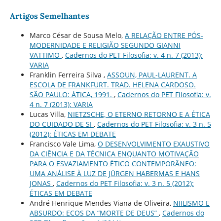
Artigos Semelhantes
Marco César de Sousa Melo,
A RELAÇÃO ENTRE PÓS-
MODERNIDADE E RELIGIÃO SEGUNDO GIANNI
VATTIMO
,
Cadernos do PET Filosofia: v. 4 n. 7 (2013):
VARIA
Franklin Ferreira Silva ,
ASSOUN, PAUL-LAURENT. A
ESCOLA DE FRANKFURT. TRAD. HELENA CARDOSO.
SÃO PAULO: ÁTICA, 1991.
,
Cadernos do PET Filosofia: v.
4 n. 7 (2013): VARIA
Lucas Villa,
NIETZSCHE, O ETERNO RETORNO E A ÉTICA
DO CUIDADO DE SI
,
Cadernos do PET Filosofia: v. 3 n. 5
(2012): ÉTICAS EM DEBATE
Francisco Vale Lima,
O DESENVOLVIMENTO EXAUSTIVO
DA CIÊNCIA E DA TÉCNICA ENQUANTO MOTIVAÇÃO
PARA O ESVAZIAMENTO ÉTICO CONTEMPORÂNEO:
UMA ANÁLISE À LUZ DE JÜRGEN HABERMAS E HANS
JONAS
,
Cadernos do PET Filosofia: v. 3 n. 5 (2012):
ÉTICAS EM DEBATE
André Henrique Mendes Viana de Oliveira,
NIILISMO E
ABSURDO: ECOS DA “MORTE DE DEUS”
,
Cadernos do