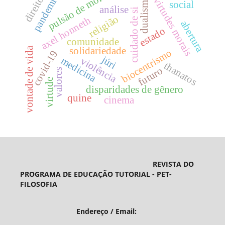
pulsão de morte
pandemia
direito
dualismo
virtudes morais
social
análise
cuidado de si
religião
axel honneth
abertura
estado
comunidade
vontade de vida
solidariedade
biocentrismo
covid-19
júri
medicina
violência
thanatos
futuro
valores
virtude
disparidades de gênero
quine
cinema
REVISTA DO
PROGRAMA DE EDUCAÇÃO TUTORIAL - PET-
FILOSOFIA
Endereço / Email: