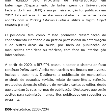
line, editado pelo Programa de Pós-Graduação em
Enfermagem/Departamento de Enfermagem da Universidade
Federal do Piauí (UFPI) e sua primeira edição foi publicada em
2012. Está entre as 50 revistas mais citadas na Iberoamerica de
acordo com o
Ranking Citacion Cuiden
e utiliza o
Digital Object
Identifier
(DOI®).
O periódico tem como missão promover disseminação do
conhecimento científico e da prática profissional da enfermagem
e de outras áreas da saúde, por meio da publicação de
manuscritos empíricos ou teóricos, com foco na interlocução
internacional.
A partir de 2020, a REUFPI, passou a adotar o sistema de fluxo
contínuo (
rolling pass
). Aceita manuscritos nas línguas portuguesa,
inglesa e espanhola. Destina-se a publicação de manuscritos
originais de pesquisa, revisão, relato de experiência, reflexão,
protocolos de ensaio clínico e de revisão e cartas ao editor, desde
que atendam às suas normas de publicação. Destaca-se que serão
aceitos para submissão manuscritos publicados em repositórios
preprints.
ISSN eletrônico:
2238-7234