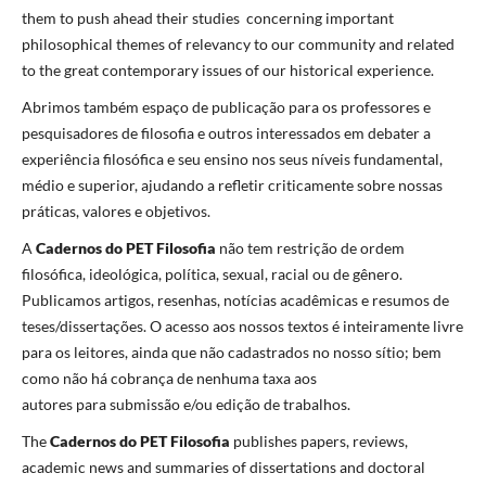
them to push ahead their studies concerning important
philosophical themes of relevancy to our community and related
to the great contemporary issues of our historical experience.
Abrimos também espaço de publicação para os professores e
pesquisadores de filosofia e outros interessados em debater a
experiência filosófica e seu ensino nos seus níveis fundamental,
médio e superior, ajudando a refletir criticamente sobre nossas
práticas, valores e objetivos.
A
Cadernos do PET Filosofia
não tem restrição de ordem
filosófica, ideológica, política, sexual, racial ou de gênero.
Publicamos artigos, resenhas, notícias acadêmicas e resumos de
teses/dissertações. O acesso aos nossos textos é inteiramente livre
para os leitores, ainda que não cadastrados no nosso sítio; bem
como não há cobrança de nenhuma taxa aos
autores para submissão e/ou edição de trabalhos.
The
Cadernos do PET Filosofia
publishes papers, reviews,
academic news and summaries of dissertations and doctoral