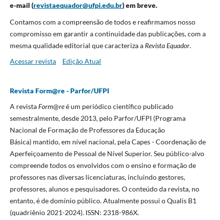
e-mail (
revistaequador@ufpi.edu.br
) em breve.
Contamos com a compreensão de todos e reafirmamos nosso
compromisso em garantir a continuidade das publicações, com a
mesma qualidade editorial que caracteriza a
Revista Equador
.
Acessar revista
Edição Atual
Revista Form@re - Parfor/UFPI
A revista
Form
@
re
é um periódico científico publicado
semestralmente, desde 2013, pelo Parfor/UFPI (Programa
Nacional de Formação de Professores da Educação
Básica)
mantido, em nível nacional, pela Capes - Coordenação de
Aperfeiçoamento de Pessoal de Nível Superior. Seu público-alvo
compreende todos os envolvidos com o ensino e formação de
professores nas diversas licenciaturas, incluindo gestores,
professores, alunos e pesquisadores. O conteúdo da revista, no
entanto, é de domínio público. Atualmente possui o Qualis B1
(quadriênio 2021-2024). ISSN: 2318-986X.