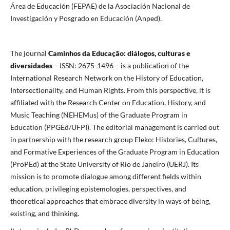
Área de Educación (FEPAE) de la Asociación Nacional de
Investigación y Posgrado en Educación (Anped).
The journal
Caminhos da Educação: diálogos, culturas e
diversidades
– ISSN: 2675-1496 – is a publication of the
International Research Network on the History of Education,
Intersectionality, and Human Rights. From this perspective, it is
affiliated with the Research Center on Education, History, and
Music Teaching (NEHEMus) of the Graduate Program in
Education (PPGEd/UFPI). The editorial management is carried out
in partnership with the research group Eleko: Histories, Cultures,
and Formative Experiences of the Graduate Program in Education
(ProPEd) at the State University of Rio de Janeiro (UERJ). Its
mission is to promote dialogue among different fields within
education, privileging epistemologies, perspectives, and
theoretical approaches that embrace diversity in ways of being,
existing, and thinking.