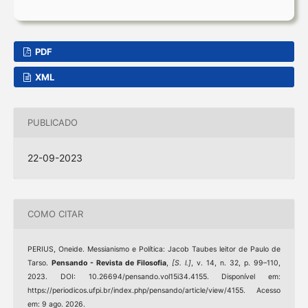
PDF
XML
PUBLICADO
22-09-2023
COMO CITAR
PERIUS, Oneide. Messianismo e Política: Jacob Taubes leitor de Paulo de
Tarso.
Pensando - Revista de Filosofia
,
[S. l.]
, v. 14, n. 32, p. 99–110,
2023. DOI: 10.26694/pensando.vol15i34.4155. Disponível em:
https://periodicos.ufpi.br/index.php/pensando/article/view/4155. Acesso
em: 9 ago. 2026.