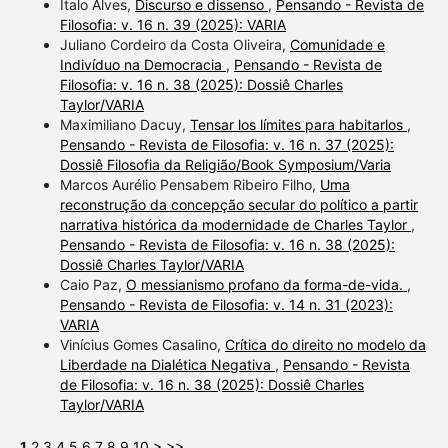
Italo Alves,
Discurso e dissenso
,
Pensando - Revista de
Filosofia: v. 16 n. 39 (2025): VARIA
Juliano Cordeiro da Costa Oliveira,
Comunidade e
Indivíduo na Democracia
,
Pensando - Revista de
Filosofia: v. 16 n. 38 (2025): Dossiê Charles
Taylor/VARIA
Maximiliano Dacuy,
Tensar los límites para habitarlos
,
Pensando - Revista de Filosofia: v. 16 n. 37 (2025):
Dossiê Filosofia da Religião/Book Symposium/Varia
Marcos Aurélio Pensabem Ribeiro Filho,
Uma
reconstrução da concepção secular do político a partir
narrativa histórica da modernidade de Charles Taylor
,
Pensando - Revista de Filosofia: v. 16 n. 38 (2025):
Dossiê Charles Taylor/VARIA
Caio Paz,
O messianismo profano da forma-de-vida.
,
Pensando - Revista de Filosofia: v. 14 n. 31 (2023):
VARIA
Vinícius Gomes Casalino,
Crítica do direito no modelo da
Liberdade na Dialética Negativa
,
Pensando - Revista
de Filosofia: v. 16 n. 38 (2025): Dossiê Charles
Taylor/VARIA
1
2
3
4
5
6
7
8
9
10
>
>>