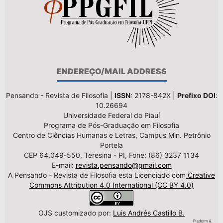
ENDEREÇO/MAIL ADDRESS
Pensando - Revista de Filosofia |
ISSN
: 2178-842X |
Prefixo DOI
:
10.26694
Universidade Federal do Piauí
Programa de Pós-Graduação em Filosofia
Centro de Ciências Humanas e Letras, Campus Min. Petrônio
Portela
CEP 64.049-550, Teresina - PI, Fone: (86) 3237 1134
E-mail:
revista.pensando@gmail.com
A Pensando - Revista de Filosofia esta Licenciado com
Creative
Commons Attribution 4.0 International (CC BY 4.0)
OJS customizado por:
Luis Andrés Castillo B.