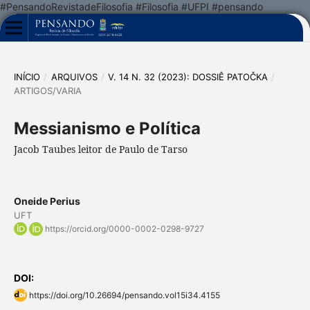
#PensandoRevistadeFilosofia #Filosofia #UFPI #pensando
INÍCIO
/
ARQUIVOS
/
V. 14 N. 32 (2023): DOSSIÊ PATOČKA
/
ARTIGOS/VARIA
Messianismo e Política
Jacob Taubes leitor de Paulo de Tarso
Oneide Perius
UFT
https://orcid.org/0000-0002-0298-9727
DOI:
https://doi.org/10.26694/pensando.vol15i34.4155