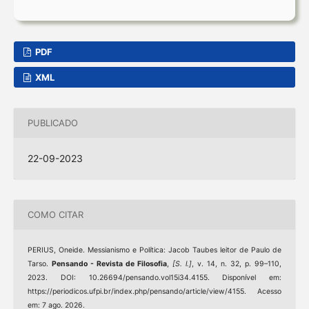
PDF
XML
PUBLICADO
22-09-2023
COMO CITAR
PERIUS, Oneide. Messianismo e Política: Jacob Taubes leitor de Paulo de
Tarso.
Pensando - Revista de Filosofia
,
[S. l.]
, v. 14, n. 32, p. 99–110,
2023. DOI: 10.26694/pensando.vol15i34.4155. Disponível em:
https://periodicos.ufpi.br/index.php/pensando/article/view/4155. Acesso
em: 7 ago. 2026.