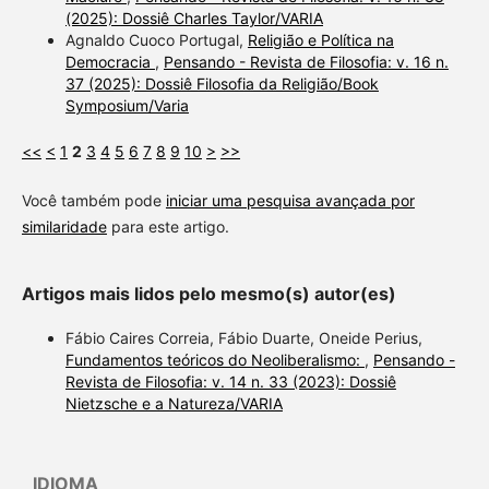
(2025): Dossiê Charles Taylor/VARIA
Agnaldo Cuoco Portugal,
Religião e Política na
Democracia
,
Pensando - Revista de Filosofia: v. 16 n.
37 (2025): Dossiê Filosofia da Religião/Book
Symposium/Varia
<<
<
1
2
3
4
5
6
7
8
9
10
>
>>
Você também pode
iniciar uma pesquisa avançada por
similaridade
para este artigo.
Artigos mais lidos pelo mesmo(s) autor(es)
Fábio Caires Correia, Fábio Duarte, Oneide Perius,
Fundamentos teóricos do Neoliberalismo:
,
Pensando -
Revista de Filosofia: v. 14 n. 33 (2023): Dossiê
Nietzsche e a Natureza/VARIA
IDIOMA