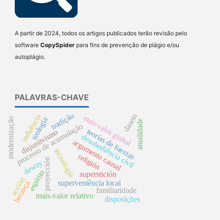
A partir de 2024, todos os artigos publicados terão revisão pelo
software
CopySpider
para fins de prevenção de plágio e/ou
autoplágio.
PALAVRAS-CHAVE
tradição
dasein
influência
mais-valor global
teología
modernização
atualidade
processo de acumulação
teorías de fuerzas
disjuntivismo
desobediência civil
argumento causal
tecnología
religión
proyección
dewey
espirito
superstición
acción
superveniência local
herança
familiaridade
mais-valor relativo
disposições