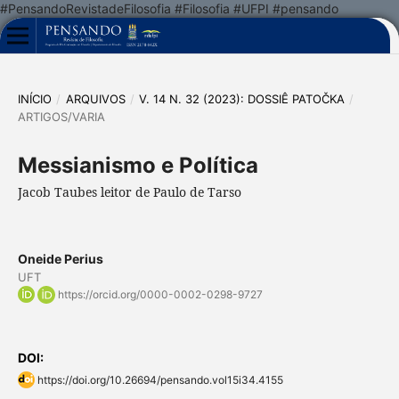
#PensandoRevistadeFilosofia #Filosofia #UFPI #pensando
INÍCIO
/
ARQUIVOS
/
V. 14 N. 32 (2023): DOSSIÊ PATOČKA
/
ARTIGOS/VARIA
Messianismo e Política
Jacob Taubes leitor de Paulo de Tarso
Oneide Perius
UFT
https://orcid.org/0000-0002-0298-9727
DOI:
https://doi.org/10.26694/pensando.vol15i34.4155