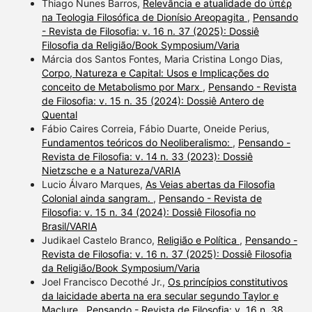
Thiago Nunes Barros,
Relevância e atualidade do ὑπέρ
na Teologia Filosófica de Dionísio Areopagita
,
Pensando
- Revista de Filosofia: v. 16 n. 37 (2025): Dossiê
Filosofia da Religião/Book Symposium/Varia
Márcia dos Santos Fontes, Maria Cristina Longo Dias,
Corpo, Natureza e Capital: Usos e Implicações do
conceito de Metabolismo por Marx
,
Pensando - Revista
de Filosofia: v. 15 n. 35 (2024): Dossiê Antero de
Quental
Fábio Caires Correia, Fábio Duarte, Oneide Perius,
Fundamentos teóricos do Neoliberalismo:
,
Pensando -
Revista de Filosofia: v. 14 n. 33 (2023): Dossiê
Nietzsche e a Natureza/VARIA
Lucio Álvaro Marques,
As Veias abertas da Filosofia
Colonial ainda sangram.
,
Pensando - Revista de
Filosofia: v. 15 n. 34 (2024): Dossiê Filosofia no
Brasil/VARIA
Judikael Castelo Branco,
Religião e Política
,
Pensando -
Revista de Filosofia: v. 16 n. 37 (2025): Dossiê Filosofia
da Religião/Book Symposium/Varia
Joel Francisco Decothé Jr.,
Os princípios constitutivos
da laicidade aberta na era secular segundo Taylor e
Maclure
,
Pensando - Revista de Filosofia: v. 16 n. 38