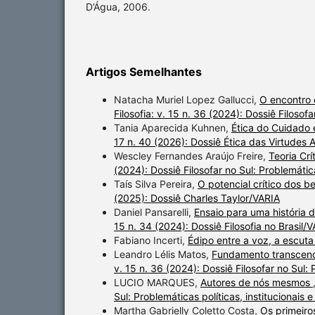
D’Água, 2006.
Artigos Semelhantes
Natacha Muriel Lopez Gallucci,
O encontro 
Filosofia: v. 15 n. 36 (2024): Dossiê Filosofa
Tania Aparecida Kuhnen,
Ética do Cuidado
17 n. 40 (2026): Dossiê Ética das Virtudes 
Wescley Fernandes Araújo Freire,
Teoria Crí
(2024): Dossiê Filosofar no Sul: Problemática
Taís Silva Pereira,
O potencial crítico dos b
(2025): Dossiê Charles Taylor/VARIA
Daniel Pansarelli,
Ensaio para uma história d
15 n. 34 (2024): Dossiê Filosofia no Brasil/
Fabiano Incerti,
Édipo entre a voz, a escut
Leandro Lélis Matos,
Fundamento transcend
v. 15 n. 36 (2024): Dossiê Filosofar no Sul: P
LUCIO MARQUES,
Autores de nós mesmos
Sul: Problemáticas políticas, institucionais e
Martha Gabrielly Coletto Costa,
Os primeiros