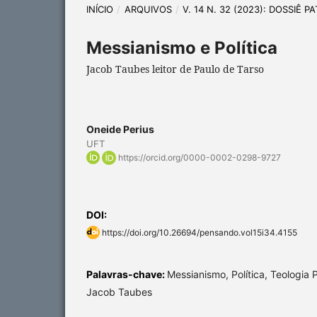
INÍCIO
/
ARQUIVOS
/
V. 14 N. 32 (2023): DOSSIÊ 
Messianismo e Política
Jacob Taubes leitor de Paulo de Tarso
Oneide Perius
UFT
https://orcid.org/0000-0002-0298-9727
DOI:
https://doi.org/10.26694/pensando.vol15i34.4155
Palavras-chave:
Messianismo, Política, Teologia P
Jacob Taubes