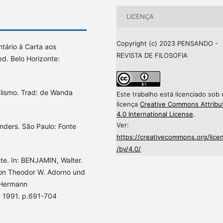
LICENÇA
Copyright (c) 2023 PENSANDO -
ário à Carta aos
REVISTA DE FILOSOFIA
ed. Belo Horizonte:
alismo. Trad: de Wanda
Este trabalho está licenciado sob
licença
Creative Commons Attribu
4.0 International License
.
Ver:
nders. São Paulo: Fonte
https://creativecommons.org/lice
/by/4.0/
te. In: BENJAMIN, Walter.
von Theodor W. Adorno und
 Hermann
 1991. p.691-704