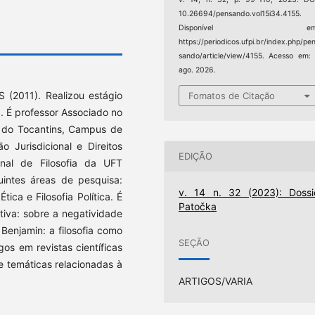
10.26694/pensando.vol15i34.4155.
Disponível em
https://periodicos.ufpi.br/index.php/pe
sando/article/view/4155. Acesso em:
ago. 2026.
 (2011). Realizou estágio
Fomatos de Citação
. É professor Associado no
l do Tocantins, Campus de
o Jurisdicional e Direitos
EDIÇÃO
nal de Filosofia da UFT
uintes áreas de pesquisa:
v. 14 n. 32 (2023): Dossi
tica e Filosofia Política. É
Patočka
ativa: sobre a negatividade
Benjamin: a filosofia como
SEÇÃO
gos em revistas científicas
re temáticas relacionadas à
ARTIGOS/VARIA