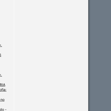
v.
6
v.
ARIA
fia:
 no
do -