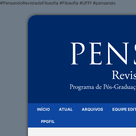
#PensandoRevistadeFilosofia #Filosofia #UFPI #pensando
INÍCIO
ATUAL
ARQUIVOS
EQUIPE EDI
PPGFIL