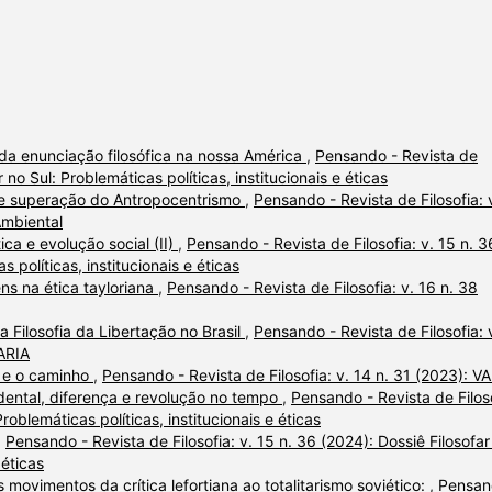
da enunciação filosófica na nossa América
,
Pensando - Revista de
r no Sul: Problemáticas políticas, institucionais e éticas
 e superação do Antropocentrismo
,
Pensando - Revista de Filosofia: 
Ambiental
tica e evolução social (II)
,
Pensando - Revista de Filosofia: v. 15 n. 3
s políticas, institucionais e éticas
ens na ética tayloriana
,
Pensando - Revista de Filosofia: v. 16 n. 38
a Filosofia da Libertação no Brasil
,
Pensando - Revista de Filosofia: 
VARIA
a e o caminho
,
Pensando - Revista de Filosofia: v. 14 n. 31 (2023): V
ental, diferença e revolução no tempo
,
Pensando - Revista de Filoso
roblemáticas políticas, institucionais e éticas
,
Pensando - Revista de Filosofia: v. 15 n. 36 (2024): Dossiê Filosofar
 éticas
 movimentos da crítica lefortiana ao totalitarismo soviético:
,
Pensan