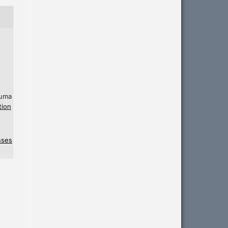
 uma
tion
nses