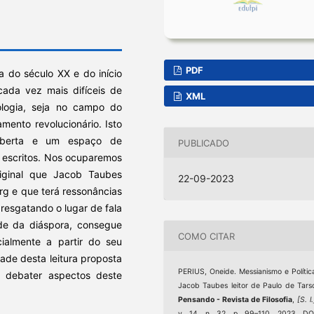
PDF
ca do século XX e do início
ada vez mais difíceis de
XML
ologia, seja no campo do
ento revolucionário. Isto
aberta e um espaço de
PUBLICADO
s escritos. Nos ocuparemos
riginal que Jacob Taubes
22-09-2023
rg e que terá ressonâncias
 resgatando o lugar de fala
e da diáspora, consegue
COMO CITAR
cialmente a partir do seu
idade desta leitura proposta
PERIUS, Oneide. Messianismo e Polític
 debater aspectos deste
Jacob Taubes leitor de Paulo de Tars
Pensando - Revista de Filosofia
,
[S. l.
v. 14, n. 32, p. 99–110, 2023. DO