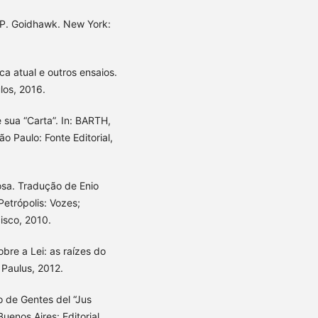
 P. Goidhawk. New York:
ca atual e outros ensaios.
los, 2016.
 sua “Carta”. In: BARTH,
o Paulo: Fonte Editorial,
osa. Tradução de Enio
Petrópolis: Vozes;
cisco, 2010.
re a Lei: as raízes do
 Paulus, 2012.
o de Gentes del “Jus
uenos Aires: Editorial