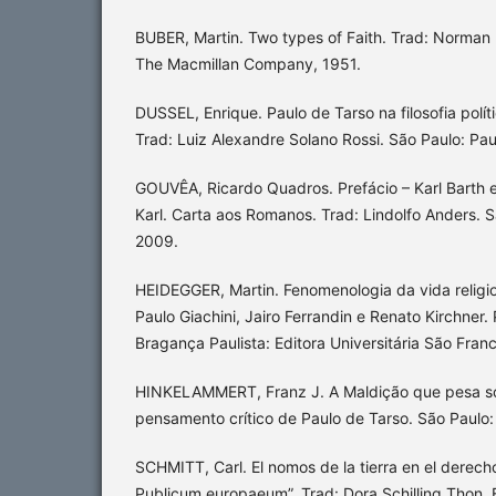
BUBER, Martin. Two types of Faith. Trad: Norman
The Macmillan Company, 1951.
DUSSEL, Enrique. Paulo de Tarso na filosofia políti
Trad: Luiz Alexandre Solano Rossi. São Paulo: Pau
GOUVÊA, Ricardo Quadros. Prefácio – Karl Barth e
Karl. Carta aos Romanos. Trad: Lindolfo Anders. Sã
2009.
HEIDEGGER, Martin. Fenomenologia da vida religi
Paulo Giachini, Jairo Ferrandin e Renato Kirchner. 
Bragança Paulista: Editora Universitária São Fran
HINKELAMMERT, Franz J. A Maldição que pesa sob
pensamento crítico de Paulo de Tarso. São Paulo:
SCHMITT, Carl. El nomos de la tierra en el derech
Publicum europaeum”. Trad: Dora Schilling Thon. B