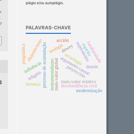
plágio e/ou autoplágio.
:
n
 7
PALAVRAS-CHAVE
disjuntivismo
acción
familiaridade
superstición
espirito
teología
processo de acumulação
dewey
pragmática
tecnología
argumento causal
mais-valor global
instrumentalismo
influência
proyección
dasein
religión
mais-valor relativo
ê
herança
desobediência civil
modernização