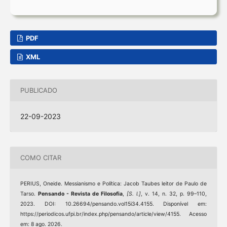
PDF
XML
PUBLICADO
22-09-2023
COMO CITAR
PERIUS, Oneide. Messianismo e Política: Jacob Taubes leitor de Paulo de
Tarso.
Pensando - Revista de Filosofia
,
[S. l.]
, v. 14, n. 32, p. 99–110,
2023. DOI: 10.26694/pensando.vol15i34.4155. Disponível em:
https://periodicos.ufpi.br/index.php/pensando/article/view/4155. Acesso
em: 8 ago. 2026.