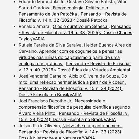
Eduardo Marandola Jr., Gustavo Silvano Batista, Vitor
Sartori Cordova,
Fenomenologia, Política e o
Pensamento de Jan Patočka
,
Pensando - Revista de
Filosofia: v. 14 n. 32 (2023): Dossiê Patočka
Ronaldo Amaral,
O ócio curativo em Sêneca
,
Pensando
- Revista de Filosofia: v. 16 n. 38 (2025): Dossiê Charles
Taylor/VARIA
Rutiele Pereira da Silva Saraiva, Helder Buenos Aires de
Carvalho,
Aprender com os cogumelos a pensar as
virtudes nas ruínas do capitalismo a partir de uma
ecologia das práticas
,
Pensando - Revista de Filosofia:
v. 17 n. 40 (2026): Dossiê Ética das Virtudes Ambiental
José Vanderlei Carneiro, Aloizio Oliveira de Souza,
Do
mito: uma reflexão hermenêutica a partir de Ricoeur
,
Pensando - Revista de Filosofia: v. 15 n. 34 (2024):
Dossiê Filosofia no Brasil/VARIA
Joel Francisco Decothé Jr.,
Necessidade e
compreensão filosófica da pesquisa científica segundo
Álvaro Vieira Pinto
,
Pensando - Revista de Filosofia: v.
15 n. 34 (2024): Dossiê Filosofia no Brasil/VARIA
Jelson R. de Oliveira,
Nietzsche e a planta homem
,
Pensando - Revista de Filosofia: v. 14 n. 33 (2023):
Dossiê Nietzsche e a Natureza/VARIA