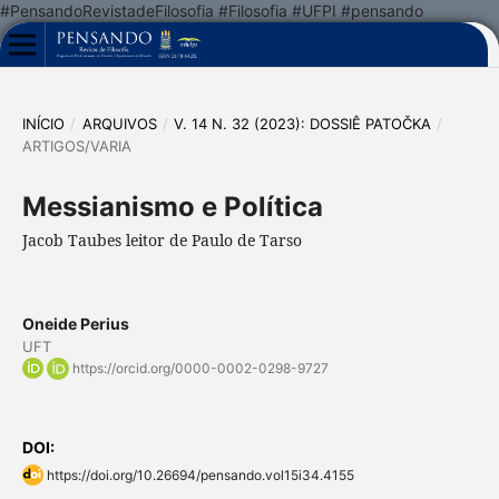
#PensandoRevistadeFilosofia #Filosofia #UFPI #pensando
INÍCIO
/
ARQUIVOS
/
V. 14 N. 32 (2023): DOSSIÊ PATOČKA
/
ARTIGOS/VARIA
Messianismo e Política
Jacob Taubes leitor de Paulo de Tarso
Oneide Perius
UFT
https://orcid.org/0000-0002-0298-9727
DOI:
https://doi.org/10.26694/pensando.vol15i34.4155