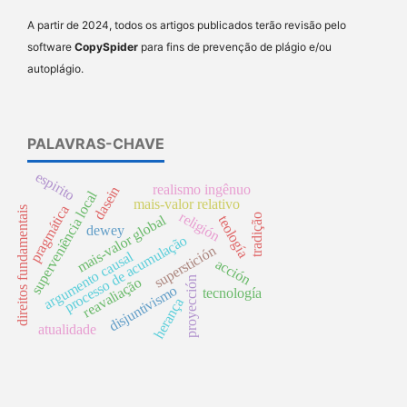
A partir de 2024, todos os artigos publicados terão revisão pelo
software
CopySpider
para fins de prevenção de plágio e/ou
autoplágio.
PALAVRAS-CHAVE
espirito
realismo ingênuo
dasein
superveniência local
mais-valor relativo
pragmática
direitos fundamentais
religión
tradição
mais-valor global
teología
dewey
processo de acumulação
superstición
argumento causal
acción
proyección
reavaliação
disjuntivismo
tecnología
herança
atualidade