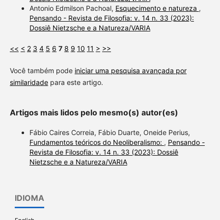
Antonio Edmilson Pachoal,
Esquecimento e natureza
,
Pensando - Revista de Filosofia: v. 14 n. 33 (2023):
Dossiê Nietzsche e a Natureza/VARIA
<<
<
2
3
4
5
6
7
8
9
10
11
>
>>
Você também pode
iniciar uma pesquisa avançada por
similaridade
para este artigo.
Artigos mais lidos pelo mesmo(s) autor(es)
Fábio Caires Correia, Fábio Duarte, Oneide Perius,
Fundamentos teóricos do Neoliberalismo:
,
Pensando -
Revista de Filosofia: v. 14 n. 33 (2023): Dossiê
Nietzsche e a Natureza/VARIA
IDIOMA