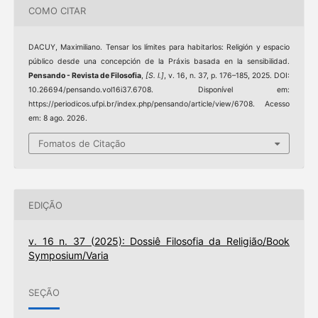
COMO CITAR
DACUY, Maximiliano. Tensar los límites para habitarlos: Religión y espacio
público desde una concepción de la Práxis basada en la sensibilidad.
Pensando - Revista de Filosofia
,
[S. l.]
, v. 16, n. 37, p. 176–185, 2025. DOI:
10.26694/pensando.vol16i37.6708. Disponível em:
https://periodicos.ufpi.br/index.php/pensando/article/view/6708. Acesso
em: 8 ago. 2026.
Fomatos de Citação
EDIÇÃO
v. 16 n. 37 (2025): Dossiê Filosofia da Religião/Book
Symposium/Varia
SEÇÃO