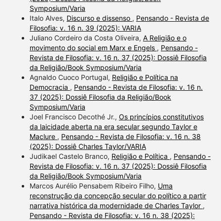
Symposium/Varia
Italo Alves,
Discurso e dissenso
,
Pensando - Revista de
Filosofia: v. 16 n. 39 (2025): VARIA
Juliano Cordeiro da Costa Oliveira,
A Religião e o
movimento do social em Marx e Engels
,
Pensando -
Revista de Filosofia: v. 16 n. 37 (2025): Dossiê Filosofia
da Religião/Book Symposium/Varia
Agnaldo Cuoco Portugal,
Religião e Política na
Democracia
,
Pensando - Revista de Filosofia: v. 16 n.
37 (2025): Dossiê Filosofia da Religião/Book
Symposium/Varia
Joel Francisco Decothé Jr.,
Os princípios constitutivos
da laicidade aberta na era secular segundo Taylor e
Maclure
,
Pensando - Revista de Filosofia: v. 16 n. 38
(2025): Dossiê Charles Taylor/VARIA
Judikael Castelo Branco,
Religião e Política
,
Pensando -
Revista de Filosofia: v. 16 n. 37 (2025): Dossiê Filosofia
da Religião/Book Symposium/Varia
Marcos Aurélio Pensabem Ribeiro Filho,
Uma
reconstrução da concepção secular do político a partir
narrativa histórica da modernidade de Charles Taylor
,
Pensando - Revista de Filosofia: v. 16 n. 38 (2025):