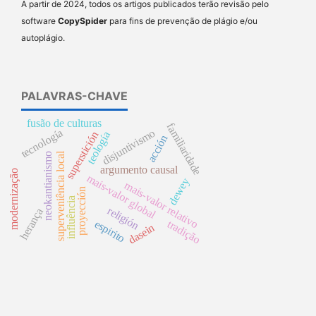
A partir de 2024, todos os artigos publicados terão revisão pelo
software
CopySpider
para fins de prevenção de plágio e/ou
autoplágio.
PALAVRAS-CHAVE
fusão de culturas
familiaridade
tecnología
disjuntivismo
teología
superstición
acción
superveniência local
neokantianismo
argumento causal
modernização
mais-valor global
dewey
mais-valor relativo
proyección
influência
religión
herança
espirito
tradição
dasein