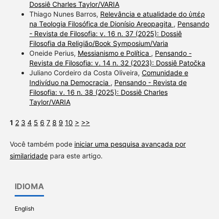
Dossiê Charles Taylor/VARIA
Thiago Nunes Barros,
Relevância e atualidade do ὑπέρ
na Teologia Filosófica de Dionísio Areopagita
,
Pensando
- Revista de Filosofia: v. 16 n. 37 (2025): Dossiê
Filosofia da Religião/Book Symposium/Varia
Oneide Perius,
Messianismo e Política
,
Pensando -
Revista de Filosofia: v. 14 n. 32 (2023): Dossiê Patočka
Juliano Cordeiro da Costa Oliveira,
Comunidade e
Indivíduo na Democracia
,
Pensando - Revista de
Filosofia: v. 16 n. 38 (2025): Dossiê Charles
Taylor/VARIA
1
2
3
4
5
6
7
8
9
10
>
>>
Você também pode
iniciar uma pesquisa avançada por
similaridade
para este artigo.
IDIOMA
English