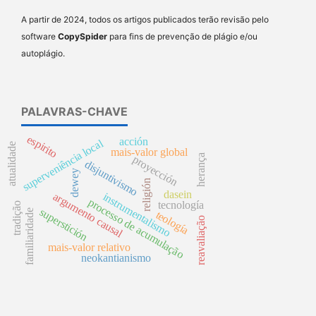
A partir de 2024, todos os artigos publicados terão revisão pelo
software
CopySpider
para fins de prevenção de plágio e/ou
autoplágio.
PALAVRAS-CHAVE
espirito
acción
superveniência local
atualidade
mais-valor global
herança
proyección
disjuntivismo
dewey
religión
dasein
argumento causal
instrumentalismo
processo de acumulação
tecnología
tradição
superstición
familiaridade
teología
reavaliação
mais-valor relativo
neokantianismo