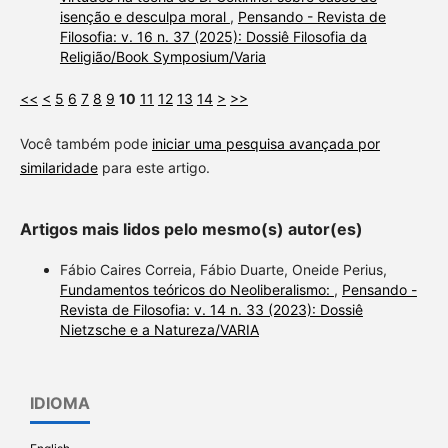
isenção e desculpa moral
,
Pensando - Revista de
Filosofia: v. 16 n. 37 (2025): Dossiê Filosofia da
Religião/Book Symposium/Varia
<<
<
5
6
7
8
9
10
11
12
13
14
>
>>
Você também pode
iniciar uma pesquisa avançada por
similaridade
para este artigo.
Artigos mais lidos pelo mesmo(s) autor(es)
Fábio Caires Correia, Fábio Duarte, Oneide Perius,
Fundamentos teóricos do Neoliberalismo:
,
Pensando -
Revista de Filosofia: v. 14 n. 33 (2023): Dossiê
Nietzsche e a Natureza/VARIA
IDIOMA