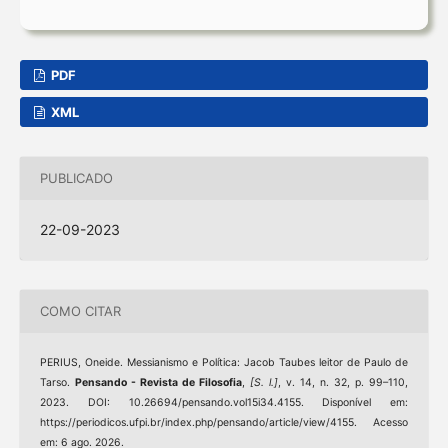
PDF
XML
PUBLICADO
22-09-2023
COMO CITAR
PERIUS, Oneide. Messianismo e Política: Jacob Taubes leitor de Paulo de
Tarso.
Pensando - Revista de Filosofia
,
[S. l.]
, v. 14, n. 32, p. 99–110,
2023. DOI: 10.26694/pensando.vol15i34.4155. Disponível em:
https://periodicos.ufpi.br/index.php/pensando/article/view/4155. Acesso
em: 6 ago. 2026.