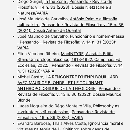
Diogo Gurgel,
In the Zone
,
Pensando - Revista de
Filosofia: v. 14 n. 33 (2023): Dossiê Nietzsche e a
Natureza/VARIA
José Maurício de Carvalho,
Antônio Paim e a filosofia
culturalista
,
Pensando - Revista de Filosofia: v. 15 n. 35
(2024): Dossiê Antero de Quental
José Maurício de Carvalho,
Funcionário e homem-massa
,
Pensando - Revista de Filosofia: v. 14 n. 31 (2023):
VARIA
Elton Vitoriano Ribeiro,
MacINTYRE, Alasdair. Edith
Stein: Um prólogo filosófico, 1913-1922. Campinas: Ed.
Ecclesiae, 2022.
,
Pensando - Revista de Filosofia: v. 14
n. 31 (2023): VARIA
Michel Castro,
LA RENCONTRE D’HENRI BOUILLARD
AVEC MAURICE BLONDEL ET LE TOURNANT
ANTHROPOLOGIQUE DE LA THÉOLOGIE
,
Pensando -
Revista de Filosofia: v. 13 n. 30 (2022): Dossiê Maurice
Blondel
Lucas Nogueira do Rêgo Monteiro Villa,
Philosophy as
involuntary self-confession
,
Pensando - Revista de
Filosofia: v. 16 n. 39 (2025): VARIA
Evandro Barbosa, Thais Alves Costa,
Ignorância moral e
virtudes na teoria de D. Coitinho: sobre casos de