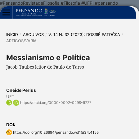
#PensandoRevistadeFilosofia #Filosofia #UFPI #pensando
INÍCIO
/
ARQUIVOS
/
V. 14 N. 32 (2023): DOSSIÊ PATOČKA
/
ARTIGOS/VARIA
Messianismo e Política
Jacob Taubes leitor de Paulo de Tarso
Oneide Perius
UFT
https://orcid.org/0000-0002-0298-9727
DOI:
https://doi.org/10.26694/pensando.vol15i34.4155