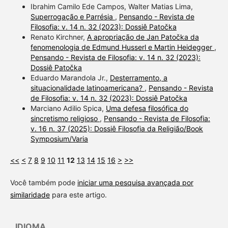
Ibrahim Camilo Ede Campos, Walter Matias Lima,
Superrogação e Parrésia
,
Pensando - Revista de
Filosofia: v. 14 n. 32 (2023): Dossiê Patočka
Renato Kirchner,
A apropriação de Jan Patočka da
fenomenologia de Edmund Husserl e Martin Heidegger
,
Pensando - Revista de Filosofia: v. 14 n. 32 (2023):
Dossiê Patočka
Eduardo Marandola Jr.,
Desterramento, a
situacionalidade latinoamericana?
,
Pensando - Revista
de Filosofia: v. 14 n. 32 (2023): Dossiê Patočka
Marciano Adilio Spica,
Uma defesa filosófica do
sincretismo religioso
,
Pensando - Revista de Filosofia:
v. 16 n. 37 (2025): Dossiê Filosofia da Religião/Book
Symposium/Varia
<<
<
7
8
9
10
11
12
13
14
15
16
>
>>
Você também pode
iniciar uma pesquisa avançada por
similaridade
para este artigo.
IDIOMA