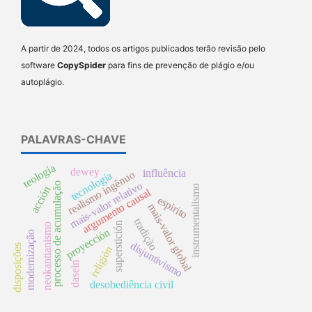
A partir de 2024, todos os artigos publicados terão revisão pelo
software
CopySpider
para fins de prevenção de plágio e/ou
autoplágio.
PALAVRAS-CHAVE
teología
dewey
influência
realismo ingênuo
tecnología
mais-valor relativo
processo de acumulação
instrumentalismo
acción
argumento causal
espirito
mais-valor global
tradição
superstición
neokantianismo
proyección
modernização
disjuntivismo
disposições
religión
dasein
desobediência civil