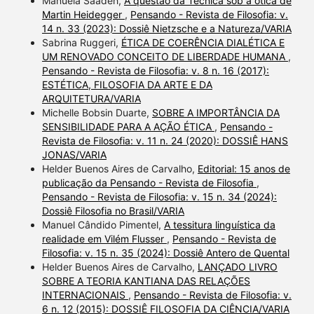
Manuela Saadeh,
A questão da Técnica sob a ótica de
Martin Heidegger
,
Pensando - Revista de Filosofia: v.
14 n. 33 (2023): Dossiê Nietzsche e a Natureza/VARIA
Sabrina Ruggeri,
ÉTICA DE COERÊNCIA DIALÉTICA E
UM RENOVADO CONCEITO DE LIBERDADE HUMANA
,
Pensando - Revista de Filosofia: v. 8 n. 16 (2017):
ESTÉTICA, FILOSOFIA DA ARTE E DA
ARQUITETURA/VARIA
Michelle Bobsin Duarte,
SOBRE A IMPORTÂNCIA DA
SENSIBILIDADE PARA A AÇÃO ÉTICA
,
Pensando -
Revista de Filosofia: v. 11 n. 24 (2020): DOSSIÊ HANS
JONAS/VARIA
Helder Buenos Aires de Carvalho,
Editorial: 15 anos de
publicação da Pensando - Revista de Filosofia
,
Pensando - Revista de Filosofia: v. 15 n. 34 (2024):
Dossiê Filosofia no Brasil/VARIA
Manuel Cândido Pimentel,
A tessitura linguística da
realidade em Vilém Flusser
,
Pensando - Revista de
Filosofia: v. 15 n. 35 (2024): Dossiê Antero de Quental
Helder Buenos Aires de Carvalho,
LANÇADO LIVRO
SOBRE A TEORIA KANTIANA DAS RELAÇÕES
INTERNACIONAIS
,
Pensando - Revista de Filosofia: v.
6 n. 12 (2015): DOSSIÊ FILOSOFIA DA CIÊNCIA/VARIA