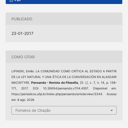
PUBLICADO
23-01-2017
COMO CITAR
LIPINSKI, Emilio. LA COMUNIDAD COMO CRÍTICA AL ESTADO A PARTIR
DE LA LEY NATURAL Y UNA ÉTICA DE LA CONVERSACIÓN EN ALASDAIR
MACINTYRE.
Pensando - Revista de Filosofia
,
[S. l.]
, v. 7, n. 14, p. 138–
171, 2017. DOI: 10.26694/pensando.v7i14.4557. Disponível em:
https://periodicos.ufpi.br/index.php/pensando/article/view/3344. Acesso
em: 8 ago. 2026.
Fomatos de Citação