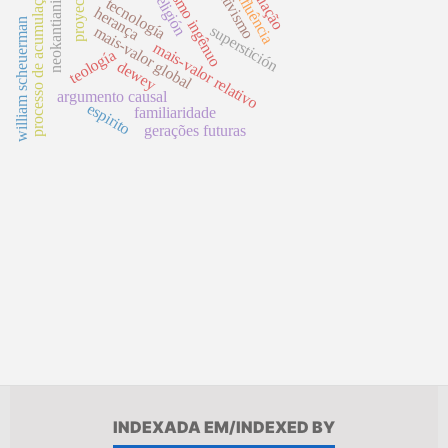
disjuntivismo
realismo ingênuo
proyección
neokantianismo
processo de acumulação
influência
religión
tecnología
herança
william scheuerman
superstición
mais-valor global
mais-valor relativo
teología
dewey
argumento causal
espirito
familiaridade
gerações futuras
INDEXADA EM/INDEXED BY