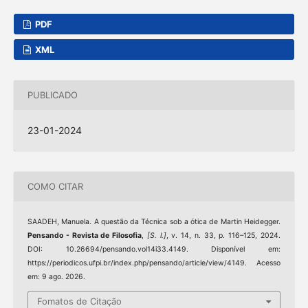
PDF
XML
PUBLICADO
23-01-2024
COMO CITAR
SAADEH, Manuela. A questão da Técnica sob a ótica de Martin Heidegger.
Pensando - Revista de Filosofia
,
[S. l.]
, v. 14, n. 33, p. 116–125, 2024.
DOI: 10.26694/pensando.vol14i33.4149. Disponível em:
https://periodicos.ufpi.br/index.php/pensando/article/view/4149. Acesso
em: 9 ago. 2026.
Fomatos de Citação