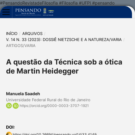
#PensandoRevistadeFilosofia #Filosofia #UFPI #pensando
INÍCIO
/
ARQUIVOS
/
V. 14 N. 33 (2023): DOSSIÊ NIETZSCHE E A NATUREZA/VARIA
/
ARTIGOS/VARIA
A questão da Técnica sob a ótica
de Martin Heidegger
Manuela Saadeh
Universidade Federal Rural do Rio de Janeiro
https://orcid.org/0000-0003-3707-1921
DOI:
https://doi.org/10.26694/pensando.vol14i33.4149