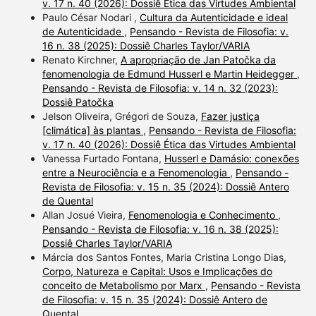
v. 17 n. 40 (2026): Dossiê Ética das Virtudes Ambiental
Paulo César Nodari ,
Cultura da Autenticidade e ideal
de Autenticidade
,
Pensando - Revista de Filosofia: v.
16 n. 38 (2025): Dossiê Charles Taylor/VARIA
Renato Kirchner,
A apropriação de Jan Patočka da
fenomenologia de Edmund Husserl e Martin Heidegger
,
Pensando - Revista de Filosofia: v. 14 n. 32 (2023):
Dossiê Patočka
Jelson Oliveira, Grégori de Souza,
Fazer justiça
[climática] às plantas
,
Pensando - Revista de Filosofia:
v. 17 n. 40 (2026): Dossiê Ética das Virtudes Ambiental
Vanessa Furtado Fontana,
Husserl e Damásio: conexões
entre a Neurociência e a Fenomenologia
,
Pensando -
Revista de Filosofia: v. 15 n. 35 (2024): Dossiê Antero
de Quental
Allan Josué Vieira,
Fenomenologia e Conhecimento
,
Pensando - Revista de Filosofia: v. 16 n. 38 (2025):
Dossiê Charles Taylor/VARIA
Márcia dos Santos Fontes, Maria Cristina Longo Dias,
Corpo, Natureza e Capital: Usos e Implicações do
conceito de Metabolismo por Marx
,
Pensando - Revista
de Filosofia: v. 15 n. 35 (2024): Dossiê Antero de
Quental