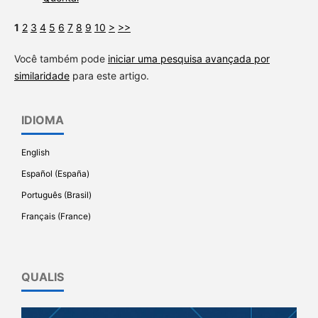
1
2
3
4
5
6
7
8
9
10
>
>>
Você também pode
iniciar uma pesquisa avançada por
similaridade
para este artigo.
IDIOMA
English
Español (España)
Português (Brasil)
Français (France)
QUALIS