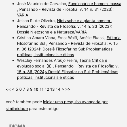
José Maurício de Carvalho,
Funcionário e homem-massa
,
Pensando - Revista de Filosofia: v. 14 n. 31 (2023):
VARIA
Jelson R. de Oliveira,
Nietzsche e a planta homem
,
Pensando - Revista de Filosofia: v. 14 n. 33 (2023):
Dossiê Nietzsche e a Natureza/VARIA
Cristina Amaro Viana, Ernst Wolff, Amélie Ekassi,
Editorial
Filosofar no Sul
,
Pensando - Revista de Filosofia: v. 15
n. 36 (2024): Dossiê Filosofar no Sul: Problemáticas
políticas, institucionais e éticas
Wescley Fernandes Araújo Freire,
Teoria Crítica e
evolução social (II)
,
Pensando - Revista de Filosofia: v.
15 n. 36 (2024): Dossiê Filosofar no Sul: Problemáticas
políticas, institucionais e éticas
<<
<
5
6
7
8
9
10
11
12
13
14
>
>>
Você também pode
iniciar uma pesquisa avançada por
similaridade
para este artigo.
IDIOMA