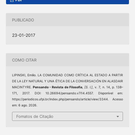
PUBLICADO
23-01-2017
COMO CITAR
LIPINSKI, Emilio. LA COMUNIDAD COMO CRÍTICA AL ESTADO A PARTIR
DE LA LEY NATURAL Y UNA ÉTICA DE LA CONVERSACIÓN EN ALASDAIR
MACINTYRE.
Pensando - Revista de Filosofia
,
[S. l.]
, v. 7, n. 14, p. 138–
171, 2017. DOI: 10.26694/pensando.v7i14.4557. Disponível em:
https://periodicos.ufpi.br/index.php/pensando/article/view/3344. Acesso
em: 6 ago. 2026.
Fomatos de Citação