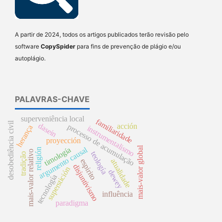
A partir de 2024, todos os artigos publicados terão revisão pelo
software
CopySpider
para fins de prevenção de plágio e/ou
autoplágio.
PALAVRAS-CHAVE
superveniência local
familiaridade
desobediência civil
dasein
acción
processo de acumulação
herança
instrumentalismo
proyección
mais-valor global
argumento causal
timología
religión
mais-valor relativo
teología
tradição
espirito
atualidade
disjuntivismo
superstición
dewey
tecnología
influência
paradigma