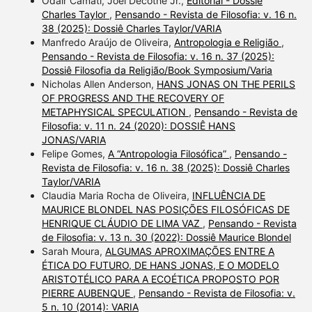
Odair Camati, Joel Decothé Jr.,
Editorial - Dossiê
Charles Taylor
,
Pensando - Revista de Filosofia: v. 16 n.
38 (2025): Dossiê Charles Taylor/VARIA
Manfredo Araújo de Oliveira,
Antropologia e Religião
,
Pensando - Revista de Filosofia: v. 16 n. 37 (2025):
Dossiê Filosofia da Religião/Book Symposium/Varia
Nicholas Allen Anderson,
HANS JONAS ON THE PERILS
OF PROGRESS AND THE RECOVERY OF
METAPHYSICAL SPECULATION
,
Pensando - Revista de
Filosofia: v. 11 n. 24 (2020): DOSSIÊ HANS
JONAS/VARIA
Felipe Gomes,
A “Antropologia Filosófica”
,
Pensando -
Revista de Filosofia: v. 16 n. 38 (2025): Dossiê Charles
Taylor/VARIA
Claudia Maria Rocha de Oliveira,
INFLUÊNCIA DE
MAURICE BLONDEL NAS POSIÇÕES FILOSÓFICAS DE
HENRIQUE CLÁUDIO DE LIMA VAZ
,
Pensando - Revista
de Filosofia: v. 13 n. 30 (2022): Dossiê Maurice Blondel
Sarah Moura,
ALGUMAS APROXIMAÇÕES ENTRE A
ÉTICA DO FUTURO, DE HANS JONAS, E O MODELO
ARISTOTÉLICO PARA A ECOÉTICA PROPOSTO POR
PIERRE AUBENQUE
,
Pensando - Revista de Filosofia: v.
5 n. 10 (2014): VARIA