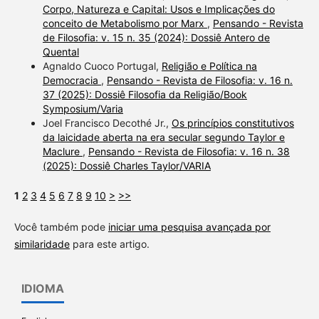
Corpo, Natureza e Capital: Usos e Implicações do
conceito de Metabolismo por Marx
,
Pensando - Revista
de Filosofia: v. 15 n. 35 (2024): Dossiê Antero de
Quental
Agnaldo Cuoco Portugal,
Religião e Política na
Democracia
,
Pensando - Revista de Filosofia: v. 16 n.
37 (2025): Dossiê Filosofia da Religião/Book
Symposium/Varia
Joel Francisco Decothé Jr.,
Os princípios constitutivos
da laicidade aberta na era secular segundo Taylor e
Maclure
,
Pensando - Revista de Filosofia: v. 16 n. 38
(2025): Dossiê Charles Taylor/VARIA
1
2
3
4
5
6
7
8
9
10
>
>>
Você também pode
iniciar uma pesquisa avançada por
similaridade
para este artigo.
IDIOMA