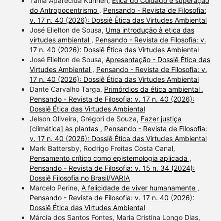
Tania Aparecida Kuhnen,
Ética do Cuidado e superação
do Antropocentrismo
,
Pensando - Revista de Filosofia:
v. 17 n. 40 (2026): Dossiê Ética das Virtudes Ambiental
José Elielton de Sousa,
Uma introdução à etica das
virtudes ambiental
,
Pensando - Revista de Filosofia: v.
17 n. 40 (2026): Dossiê Ética das Virtudes Ambiental
José Elielton de Sousa,
Apresentação - Dossiê Ética das
Virtudes Ambiental
,
Pensando - Revista de Filosofia: v.
17 n. 40 (2026): Dossiê Ética das Virtudes Ambiental
Dante Carvalho Targa,
Primórdios da ética ambiental
,
Pensando - Revista de Filosofia: v. 17 n. 40 (2026):
Dossiê Ética das Virtudes Ambiental
Jelson Oliveira, Grégori de Souza,
Fazer justiça
[climática] às plantas
,
Pensando - Revista de Filosofia:
v. 17 n. 40 (2026): Dossiê Ética das Virtudes Ambiental
Mark Battersby, Rodrigo Freitas Costa Canal,
Pensamento crítico como epistemologia aplicada
,
Pensando - Revista de Filosofia: v. 15 n. 34 (2024):
Dossiê Filosofia no Brasil/VARIA
Marcelo Perine,
A felicidade de viver humanamente
,
Pensando - Revista de Filosofia: v. 17 n. 40 (2026):
Dossiê Ética das Virtudes Ambiental
Márcia dos Santos Fontes, Maria Cristina Longo Dias,