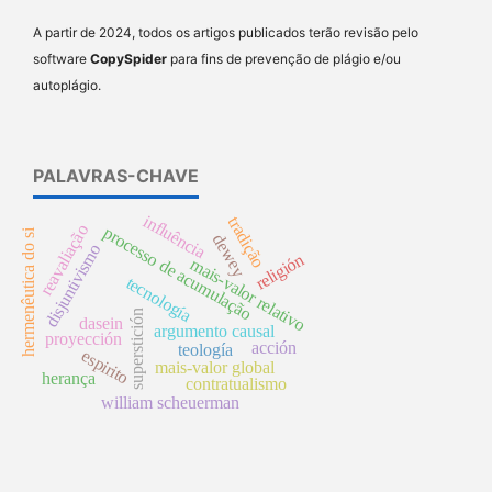
A partir de 2024, todos os artigos publicados terão revisão pelo
software
CopySpider
para fins de prevenção de plágio e/ou
autoplágio.
PALAVRAS-CHAVE
influência
tradição
reavaliação
processo de acumulação
hermenêutica do si
dewey
disjuntivismo
religión
mais-valor relativo
tecnología
superstición
dasein
argumento causal
proyección
acción
teología
espirito
mais-valor global
herança
contratualismo
william scheuerman