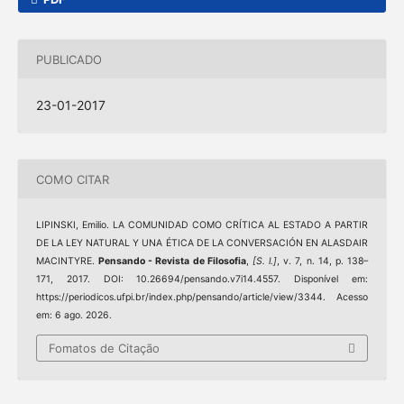
PUBLICADO
23-01-2017
COMO CITAR
LIPINSKI, Emilio. LA COMUNIDAD COMO CRÍTICA AL ESTADO A PARTIR
DE LA LEY NATURAL Y UNA ÉTICA DE LA CONVERSACIÓN EN ALASDAIR
MACINTYRE.
Pensando - Revista de Filosofia
,
[S. l.]
, v. 7, n. 14, p. 138–
171, 2017. DOI: 10.26694/pensando.v7i14.4557. Disponível em:
https://periodicos.ufpi.br/index.php/pensando/article/view/3344. Acesso
em: 6 ago. 2026.
Fomatos de Citação