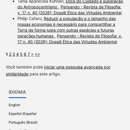
Tania Aparecida Kuhnen,
Ética do Cuidado e superação
do Antropocentrismo
,
Pensando - Revista de Filosofia:
v. 17 n. 40 (2026): Dossiê Ética das Virtudes Ambiental
Philip Cafaro,
Reduzir a população e o tamanho das
nossas economias é necessário para compartilhar a
Terra de forma justa com outras espécies e futuras
gerações humanas
,
Pensando - Revista de Filosofia: v.
17 n. 40 (2026): Dossiê Ética das Virtudes Ambiental
1
2
3
4
5
6
7
>
>>
Você também pode
iniciar uma pesquisa avançada por
similaridade
para este artigo.
IDIOMA
English
Español (España)
Português (Brasil)