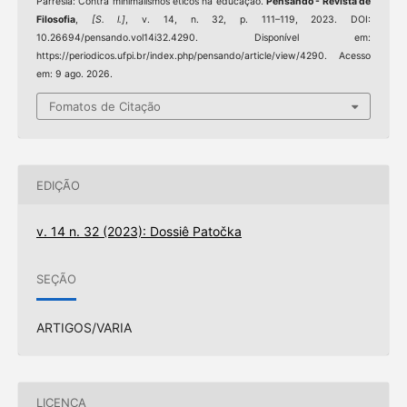
Parrésia: Contra minimalismos éticos na educação.
Pensando - Revista de
Filosofia
,
[S. l.]
, v. 14, n. 32, p. 111–119, 2023. DOI:
10.26694/pensando.vol14i32.4290. Disponível em:
https://periodicos.ufpi.br/index.php/pensando/article/view/4290. Acesso
em: 9 ago. 2026.
Fomatos de Citação
EDIÇÃO
v. 14 n. 32 (2023): Dossiê Patočka
SEÇÃO
ARTIGOS/VARIA
LICENÇA