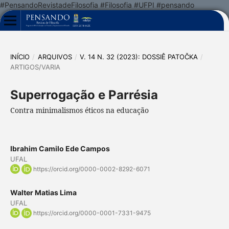
#PensandoRevistadeFilosofia #Filosofia #UFPI #pensando
INÍCIO
/
ARQUIVOS
/
V. 14 N. 32 (2023): DOSSIÊ PATOČKA
/
ARTIGOS/VARIA
Superrogação e Parrésia
Contra minimalismos éticos na educação
Ibrahim Camilo Ede Campos
UFAL
https://orcid.org/0000-0002-8292-6071
Walter Matias Lima
UFAL
https://orcid.org/0000-0001-7331-9475