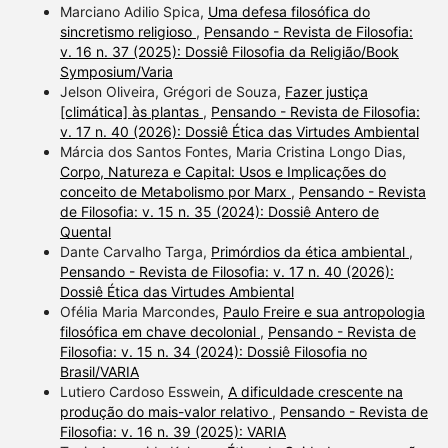
Marciano Adilio Spica,
Uma defesa filosófica do
sincretismo religioso
,
Pensando - Revista de Filosofia:
v. 16 n. 37 (2025): Dossiê Filosofia da Religião/Book
Symposium/Varia
Jelson Oliveira, Grégori de Souza,
Fazer justiça
[climática] às plantas
,
Pensando - Revista de Filosofia:
v. 17 n. 40 (2026): Dossiê Ética das Virtudes Ambiental
Márcia dos Santos Fontes, Maria Cristina Longo Dias,
Corpo, Natureza e Capital: Usos e Implicações do
conceito de Metabolismo por Marx
,
Pensando - Revista
de Filosofia: v. 15 n. 35 (2024): Dossiê Antero de
Quental
Dante Carvalho Targa,
Primórdios da ética ambiental
,
Pensando - Revista de Filosofia: v. 17 n. 40 (2026):
Dossiê Ética das Virtudes Ambiental
Ofélia Maria Marcondes,
Paulo Freire e sua antropologia
filosófica em chave decolonial
,
Pensando - Revista de
Filosofia: v. 15 n. 34 (2024): Dossiê Filosofia no
Brasil/VARIA
Lutiero Cardoso Esswein,
A dificuldade crescente na
produção do mais-valor relativo
,
Pensando - Revista de
Filosofia: v. 16 n. 39 (2025): VARIA