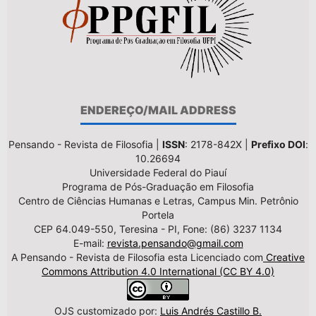
ENDEREÇO/MAIL ADDRESS
Pensando - Revista de Filosofia |
ISSN
: 2178-842X |
Prefixo DOI
:
10.26694
Universidade Federal do Piauí
Programa de Pós-Graduação em Filosofia
Centro de Ciências Humanas e Letras, Campus Min. Petrônio
Portela
CEP 64.049-550, Teresina - PI, Fone: (86) 3237 1134
E-mail:
revista.pensando@gmail.com
A Pensando - Revista de Filosofia esta Licenciado com
Creative
Commons Attribution 4.0 International (CC BY 4.0)
OJS customizado por:
Luis Andrés Castillo B.