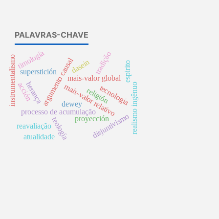
PALAVRAS-CHAVE
timología
tradição
instrumentalismo
argumento causal
dasein
espirito
superstición
mais-valor global
herança
acción
realismo ingênuo
mais-valor relativo
tecnología
religión
dewey
processo de acumulação
disjuntivismo
proyección
teología
reavaliação
atualidade