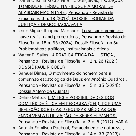
Isabel Cristina Rocha HIpólito Gonçalves,
TRADIÇÃO,
TOMISMO E TEÍSMO NA FILOSOFIA MORAL DE
ALASDAIR MACINTYRE
,
Pensando - Revista de
Filosofia: v. 9 n. 18 (2018): DOSSIÊ TEORIAS DA
JUSTIÇA E DEMOCRACIA/VARIA
Ícaro Miguel Ibiapina Machado,
Local supervenience,
naïve realism and perceptions
,
Pensando - Revista de
Filosofia: v. 15 n. 36 (2024): Dossiê Filosofar no Sul:
Problemáticas políticas, institucionais e éticas
Walter F. Salles ,
A PRÁTICA ÉTICA DA JUSTIÇA
,
Pensando - Revista de Filosofia: v. 12 n. 26 (2021):
DOSSIÊ PAUL RICOEUR
Samuel Dimas,
O movimento do homem para a
comunhão escatológica de Deus em António Quadros
,
Pensando - Revista de Filosofia: v. 15 n. 35 (2024):
Dossiê Antero de Quental
Delmo Mattos,
LIMITES E POSSIBILIDADES DOS
COMITÊS DE ÉTICA EM PESQUISA (CEP): POR UMA
REFLEXÃO SOBRE AS PESQUISAS MÉDICAS QUE
ENVOLVEM A UTILIZAÇÃO DE SERES HUMANOS
,
Pensando - Revista de Filosofia: v. 3 n. 6 (2012): VARIA
Antonio Edmilson Pachoal,
Esquecimento e natureza
,
Pensando - Revista de Filosofia: v. 14 n. 33 (2023):