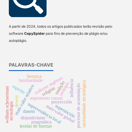
A partir de 2024, todos os artigos publicados terão revisão pelo
software
CopySpider
para fins de prevenção de plágio e/ou
autoplágio.
PALAVRAS-CHAVE
herança
realismo ingênuo
familiaridade
influência
tradição
racionalidade tecnológica
teología
processo de acumulação
mais-valor relativo
espirito
religión
william scheuerman
dewey
argumento causal
proyección
tecnología
superveniência local
superstición
mais-valor global
dasein
disjuntivismo
pragmática
teorías de fuerzas