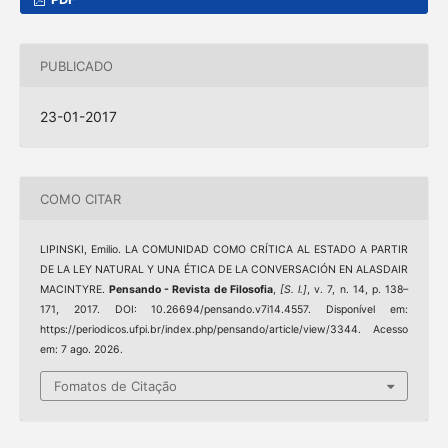
PUBLICADO
23-01-2017
COMO CITAR
LIPINSKI, Emilio. LA COMUNIDAD COMO CRÍTICA AL ESTADO A PARTIR
DE LA LEY NATURAL Y UNA ÉTICA DE LA CONVERSACIÓN EN ALASDAIR
MACINTYRE.
Pensando - Revista de Filosofia
,
[S. l.]
, v. 7, n. 14, p. 138–
171, 2017. DOI: 10.26694/pensando.v7i14.4557. Disponível em:
https://periodicos.ufpi.br/index.php/pensando/article/view/3344. Acesso
em: 7 ago. 2026.
Fomatos de Citação