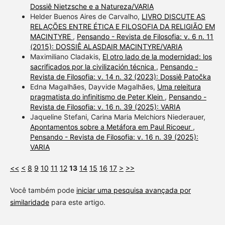
Dossiê Nietzsche e a Natureza/VARIA
Helder Buenos Aires de Carvalho,
LIVRO DISCUTE AS
RELAÇÕES ENTRE ÉTICA E FILOSOFIA DA RELIGIÃO EM
MACINTYRE
,
Pensando - Revista de Filosofia: v. 6 n. 11
(2015): DOSSIÊ ALASDAIR MACINTYRE/VARIA
Maximiliano Cladakis,
El otro lado de la modernidad: los
sacrificados por la civilización técnica
,
Pensando -
Revista de Filosofia: v. 14 n. 32 (2023): Dossiê Patočka
Edna Magalhães, Dayvide Magalhães,
Uma releitura
pragmatista do infinitismo de Peter Klein
,
Pensando -
Revista de Filosofia: v. 16 n. 39 (2025): VARIA
Jaqueline Stefani, Carina Maria Melchiors Niederauer,
Apontamentos sobre a Metáfora em Paul Ricoeur
,
Pensando - Revista de Filosofia: v. 16 n. 39 (2025):
VARIA
<<
<
8
9
10
11
12
13
14
15
16
17
>
>>
Você também pode
iniciar uma pesquisa avançada por
similaridade
para este artigo.