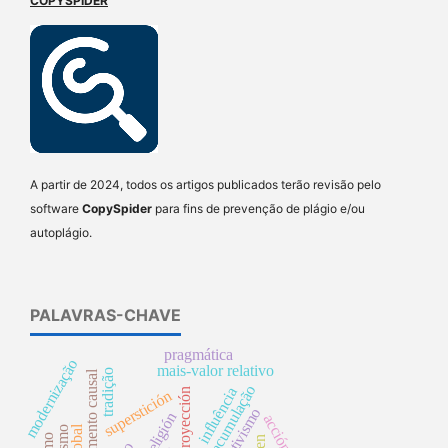
COPYSPIDER
A partir de 2024, todos os artigos publicados terão revisão pelo
software
CopySpider
para fins de prevenção de plágio e/ou
autoplágio.
PALAVRAS-CHAVE
pragmática
modernização
mais-valor relativo
tradição
argumento causal
influência
proyección
superstición
disjuntivismo
religión
acción